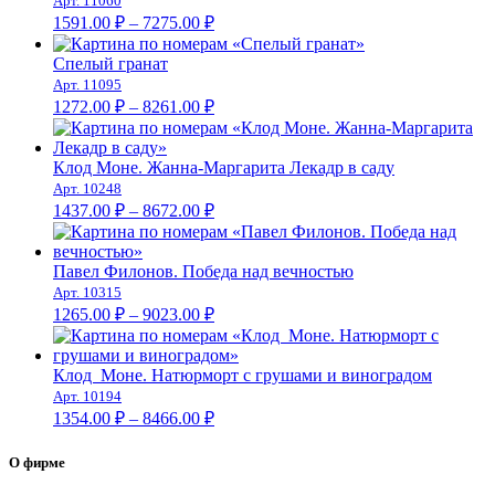
Арт. 11060
Диапазон
1591.00
₽
–
7275.00
₽
цен:
1591.00 ₽
Спелый гранат
–
Арт. 11095
Диапазон
7275.00 ₽
1272.00
₽
–
8261.00
₽
цен:
1272.00 ₽
–
Клод Моне. Жанна-Маргарита Лекадр в саду
Арт. 10248
8261.00 ₽
Диапазон
1437.00
₽
–
8672.00
₽
цен:
1437.00 ₽
–
Павел Филонов. Победа над вечностью
Арт. 10315
8672.00 ₽
Диапазон
1265.00
₽
–
9023.00
₽
цен:
1265.00 ₽
–
Клод Моне. Натюрморт с грушами и виноградом
Арт. 10194
9023.00 ₽
Диапазон
1354.00
₽
–
8466.00
₽
цен:
1354.00 ₽
О фирме
–