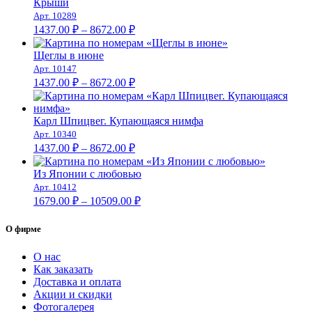
1591.00 ₽
Крыши
–
Арт. 10289
Диапазон
10260.00 ₽
1437.00
₽
–
8672.00
₽
цен:
1437.00 ₽
Щеглы в июне
–
Арт. 10147
Диапазон
8672.00 ₽
1437.00
₽
–
8672.00
₽
цен:
1437.00 ₽
–
Карл Шпицвег. Купающаяся нимфа
Арт. 10340
8672.00 ₽
Диапазон
1437.00
₽
–
8672.00
₽
цен:
1437.00 ₽
Из Японии с любовью
–
Арт. 10412
Диапазон
8672.00 ₽
1679.00
₽
–
10509.00
₽
цен:
1679.00 ₽
О фирме
–
10509.00 ₽
О нас
Как заказать
Доставка и оплата
Акции и скидки
Фотогалерея