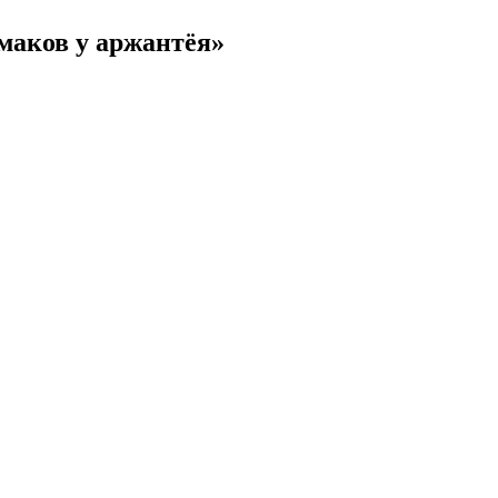
маков у аржантёя»