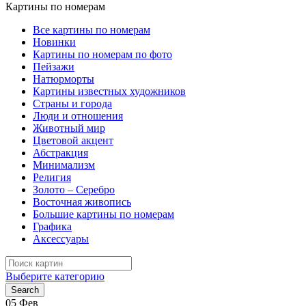
Картины по номерам
Все картины по номерам
Новинки
Картины по номерам по фото
Пейзажи
Натюрморты
Картины известных художников
Страны и города
Люди и отношения
Животный мир
Цветовой акцент
Абстракция
Минимализм
Религия
Золото – Серебро
Восточная живопись
Большие картины по номерам
Графика
Аксессуары
Search
for:
Выберите категорию
Search
05
Фев