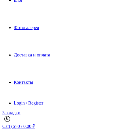
Блог
Фотогалерея
Доставка и оплата
Контакты
Login / Register
Закладки
Cart (
o
)
0
/
0.00
₽