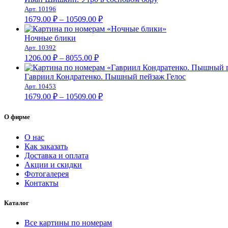
–
Арт. 10196
Диапазон
10260.00 ₽
1679.00
₽
–
10509.00
₽
цен:
1679.00 ₽
Ночные блики
–
Арт. 10392
Диапазон
10509.00 ₽
1206.00
₽
–
8055.00
₽
цен:
1206.00 ₽
Гавриил Кондратенко. Пышный пейзаж Гелос
–
Арт. 10453
Диапазон
8055.00 ₽
1679.00
₽
–
10509.00
₽
цен:
1679.00 ₽
О фирме
–
10509.00 ₽
О нас
Как заказать
Доставка и оплата
Акции и скидки
Фотогалерея
Контакты
Каталог
Все картины по номерам