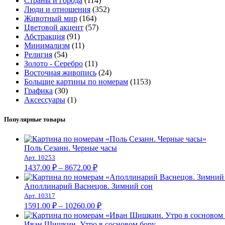
Страны и города
(114)
Люди и отношения
(352)
Животный мир
(164)
Цветовой акцент
(57)
Абстракция
(91)
Минимализм
(11)
Религия
(54)
Золото - Серебро
(11)
Восточная живопись
(24)
Большие картины по номерам
(1153)
Графика
(30)
Аксессуары
(1)
Популярные товары
Поль Сезанн. Черные часы
Арт. 10253
Диапазон
1437.00
₽
–
8672.00
₽
цен:
1437.00 ₽
Аполлинарий Васнецов. Зимний сон
–
Арт. 10317
Диапазон
8672.00 ₽
1591.00
₽
–
10260.00
₽
цен:
1591.00 ₽
Иван Шишкин. Утро в сосновом бору