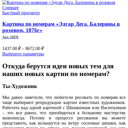
1780.00 ₽
товар
–
имеет
Compare
несколько
Быстрый просмотр
9201.00 ₽
вариаций.
Опции
Картина по номерам «Эдгар Дега. Балерины в
можно
розовом, 1876г»
выбрать
Арт. 11876
на
странице
Диапазон
1437.00
₽
–
8672.00
₽
товара.
цен:
Этот
Выберите параметры
1437.00 ₽
товар
–
имеет
Откуда берутся идеи новых тем для
несколько
8672.00 ₽
наших новых картин по номерам?
вариаций.
Опции
можно
Ты-Художник
выбрать
на
Мы давно заметили, что любители рисовать по номерам все
странице
чаще выбирают репродукции картин известных художников.
товара.
Работать над одной картиной с Шишкиным или Васнецовым
– это все равно, что приобщиться к большому мастерству
живописца. Потому в процессе рисования вы можете
представить, как колышутся на ветру сосновые шишки, как