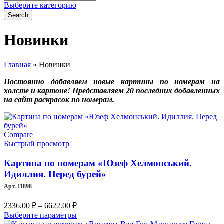
for:
Выберите категорию
Search
Новинки
Главная
»
Новинки
Постоянно добавляем новые картины по номерам на
холсте и картоне!
П
редставляем 20 последних добавленных
на сайт раскрасок по номерам.
Compare
Быстрый просмотр
Картина по номерам «Юзеф Хелмонський.
Идиллия. Перед бурей»
Арт. 11898
Диапазон
2336.00
₽
–
6622.00
₽
цен:
Этот
Выберите параметры
2336.00 ₽
товар