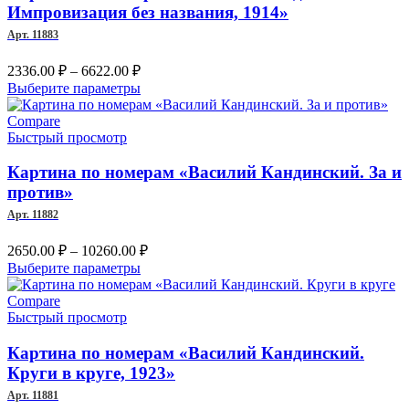
выбрать
Импровизация без названия, 1914»
на
Арт. 11883
странице
товара.
Диапазон
2336.00
₽
–
6622.00
₽
цен:
Этот
Выберите параметры
2336.00 ₽
товар
–
имеет
Compare
несколько
Быстрый просмотр
6622.00 ₽
вариаций.
Опции
Картина по номерам «Василий Кандинский. За и
можно
против»
выбрать
Арт. 11882
на
странице
Диапазон
2650.00
₽
–
10260.00
₽
товара.
цен:
Этот
Выберите параметры
2650.00 ₽
товар
имеет
–
Compare
несколько
Быстрый просмотр
10260.00 ₽
вариаций.
Опции
Картина по номерам «Василий Кандинский.
можно
Круги в круге, 1923»
выбрать
Арт. 11881
на