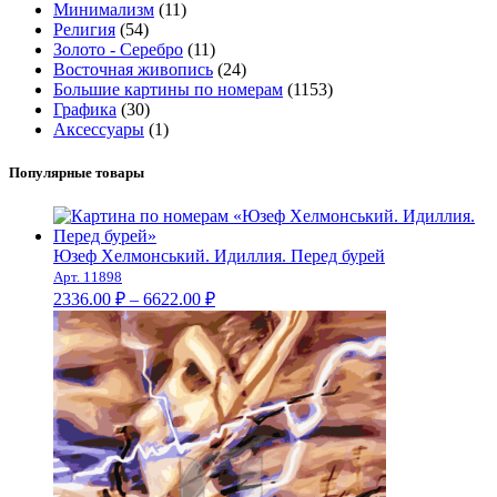
Минимализм
(11)
Религия
(54)
Золото - Серебро
(11)
Восточная живопись
(24)
Большие картины по номерам
(1153)
Графика
(30)
Аксессуары
(1)
Популярные товары
Юзеф Хелмонський. Идиллия. Перед бурей
Арт. 11898
Диапазон
2336.00
₽
–
6622.00
₽
цен:
2336.00 ₽
–
6622.00 ₽