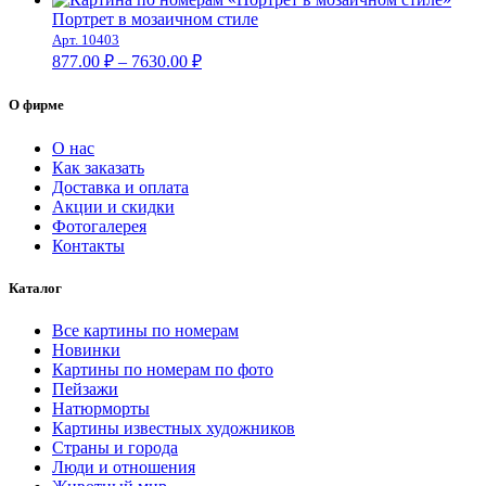
1437.00 ₽
Портрет в мозаичном стиле
–
Арт. 10403
Диапазон
8672.00 ₽
877.00
₽
–
7630.00
₽
цен:
877.00 ₽
О фирме
–
7630.00 ₽
О нас
Как заказать
Доставка и оплата
Акции и скидки
Фотогалерея
Контакты
Каталог
Все картины по номерам
Новинки
Картины по номерам по фото
Пейзажи
Натюрморты
Картины известных художников
Страны и города
Люди и отношения