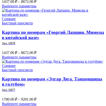
Диапазон
1437.00
₽
–
8672.00
₽
цен:
Этот
Выберите параметры
1437.00 ₽
товар
–
имеет
несколько
Compare
8672.00 ₽
вариаций.
Быстрый просмотр
Опции
можно
Картина по номерам «Георгий Лапшин. Мимозы
выбрать
в китайской вазе»
на
Арт. 11878
странице
товара.
Диапазон
1437.00
₽
–
8672.00
₽
цен:
Этот
Выберите параметры
1437.00 ₽
товар
–
имеет
Compare
несколько
Быстрый просмотр
8672.00 ₽
вариаций.
Опции
Картина по номерам «Эдгар Дега. Танцовщицы
можно
в голубом»
выбрать
Арт. 11877
на
странице
Диапазон
1780.00
₽
–
9201.00
₽
товара.
цен:
Этот
Выберите параметры