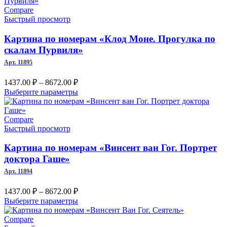
–
имеет
несколько
Compare
8672.00 ₽
вариаций.
Быстрый просмотр
Опции
можно
Картина по номерам «Клод Моне. Прогулка по
выбрать
скалам Пурвиля»
на
Арт. 11895
странице
товара.
Диапазон
1437.00
₽
–
8672.00
₽
цен:
Этот
Выберите параметры
1437.00 ₽
товар
–
имеет
несколько
Compare
8672.00 ₽
вариаций.
Быстрый просмотр
Опции
можно
Картина по номерам «Винсент ван Гог. Портрет
выбрать
доктора Гаше»
на
Арт. 11894
странице
товара.
Диапазон
1437.00
₽
–
8672.00
₽
цен:
Этот
Выберите параметры
1437.00 ₽
товар
–
имеет
Compare