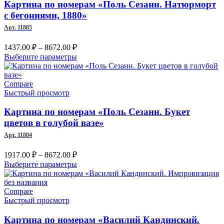
Картина по номерам «Поль Сезанн. Натюрморт
с бегониями, 1880»
Арт. 11885
Диапазон
1437.00
₽
–
8672.00
₽
цен:
Этот
Выберите параметры
1437.00 ₽
товар
–
имеет
несколько
Compare
8672.00 ₽
вариаций.
Быстрый просмотр
Опции
можно
Картина по номерам «Поль Сезанн. Букет
выбрать
цветов в голубой вазе»
на
Арт. 11884
странице
товара.
Диапазон
1917.00
₽
–
8672.00
₽
цен:
Этот
Выберите параметры
1917.00 ₽
товар
–
имеет
несколько
Compare
8672.00 ₽
вариаций.
Быстрый просмотр
Опции
можно
Картина по номерам «Василий Кандинский.