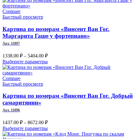
–
имеет
несколько
Compare
6622.00 ₽
вариаций.
Быстрый просмотр
Опции
можно
Картина по номерам «Винсент Ван Гог.
выбрать
Маргарита Гаше у фортепиано»
на
Арт. 11897
странице
товара.
Диапазон
1338.00
₽
–
5404.00
₽
цен:
Этот
Выберите параметры
1338.00 ₽
товар
–
имеет
несколько
Compare
5404.00 ₽
вариаций.
Быстрый просмотр
Опции
можно
Картина по номерам «Винсент Ван Гог. Добрый
выбрать
самаритянин»
на
Арт. 11896
странице
товара.
Диапазон
1437.00
₽
–
8672.00
₽
цен:
Этот
Выберите параметры
1437.00 ₽
товар