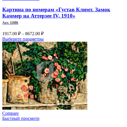
Картина по номерам «Густав Климт. Замок
Каммер на Аттерзее IV, 1910»
Арт. 11886
Диапазон
1917.00
₽
–
8672.00
₽
цен:
Этот
Выберите параметры
1917.00 ₽
товар
–
имеет
несколько
8672.00 ₽
вариаций.
Опции
можно
выбрать
на
странице
товара.
Compare
Быстрый просмотр