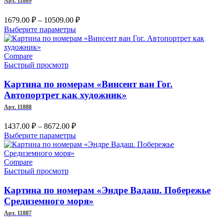
Арт. 11889
Диапазон
1679.00
₽
–
10509.00
₽
цен:
Этот
Выберите параметры
1679.00 ₽
товар
имеет
–
несколько
Compare
10509.00 ₽
вариаций.
Быстрый просмотр
Опции
можно
Картина по номерам «Винсент ван Гог.
выбрать
Автопортрет как художник»
на
Арт. 11888
странице
товара.
Диапазон
1437.00
₽
–
8672.00
₽
цен:
Этот
Выберите параметры
1437.00 ₽
товар
–
имеет
несколько
Compare
8672.00 ₽
вариаций.
Быстрый просмотр
Опции
можно
Картина по номерам «Эндре Вадаш. Побережье
выбрать
Средиземного моря»
на
Арт. 11887
странице