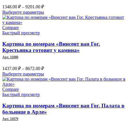
странице
Диапазон
1348.00
₽
–
9201.00
₽
товара.
цен:
Этот
Выберите параметры
1348.00 ₽
товар
–
имеет
несколько
Compare
9201.00 ₽
вариаций.
Быстрый просмотр
Опции
можно
Картина по номерам «Винсент ван Гог.
выбрать
Крестьянка готовит у камина»
на
Арт. 11880
странице
товара.
Диапазон
1437.00
₽
–
8672.00
₽
цен:
Этот
Выберите параметры
1437.00 ₽
товар
–
имеет
несколько
Compare
8672.00 ₽
вариаций.
Быстрый просмотр
Опции
можно
Картина по номерам «Винсент ван Гог. Палата в
выбрать
больнице в Арле»
на
Арт. 11879
странице
товара.