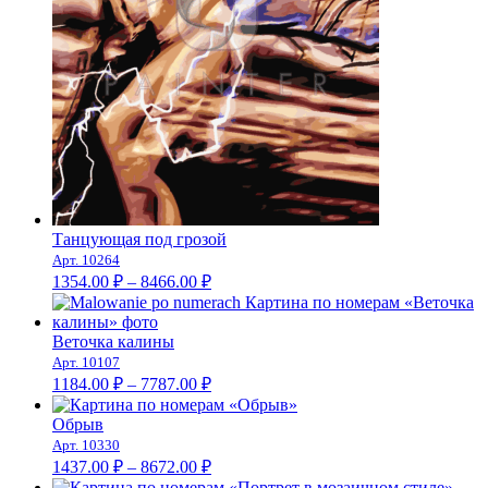
Танцующая под грозой
Арт. 10264
Диапазон
1354.00
₽
–
8466.00
₽
цен:
1354.00 ₽
–
Веточка калины
Арт. 10107
8466.00 ₽
Диапазон
1184.00
₽
–
7787.00
₽
цен:
1184.00 ₽
Обрыв
–
Арт. 10330
Диапазон
7787.00 ₽
1437.00
₽
–
8672.00
₽
цен: