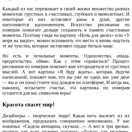
Каждый из нас переживает в своей жизни множество разных
моментов: грустных и счастливых, глубоких и мимолетных. И
некоторые из них оставляют раны в душе, другие
наполняются вдохновением. Искусство рисования по
номерам помогает дольше сохранить в памяти счастливые
моменты. Поэтому глядя на картину «Ночь для двоих» или «У
моря на закате», можно вспомнить это место и вновь ощутить
те же чувства, которые заставляют сердце биться чаще.
Но есть и печальные моменты. Одиночество, обида,
предательство, обман. Как с этим справиться? Процесс
рисования по номерам поможет вам отгородиться от грустных
мыслей. А вот картина «Я буду ждать», которая, будучи
написанной, покажет вам, что вы уже не одни, вас уже двое
— вы и он (она) стоите под дождем на платформе. И когда вы,
наконец, испытаете счастье, эта картинка по номерам
останется для вас символом веры!
Красота спасет мир!
Дизайнеры – творческие люди! Какая нить вылезет из их
воображения, предсказать совершенно невозможно. У нас
новинка: «Сидела женщина, скучала…». А вот и три зрелые,
модные для всех мужчин истории: «Только для мужчин»,