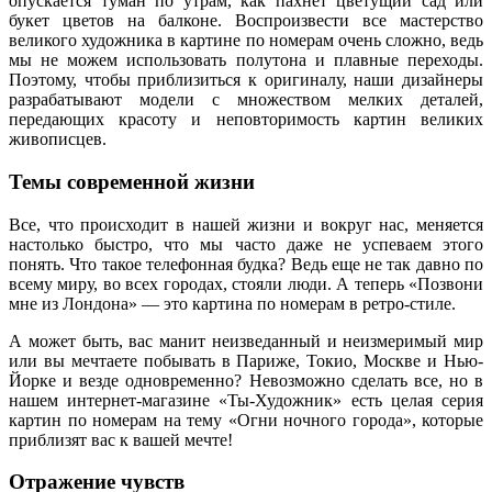
опускается туман по утрам, как пахнет цветущий сад или
букет цветов на балконе. Воспроизвести все мастерство
великого художника в картине по номерам очень сложно, ведь
мы не можем использовать полутона и плавные переходы.
Поэтому, чтобы приблизиться к оригиналу, наши дизайнеры
разрабатывают модели с множеством мелких деталей,
передающих красоту и неповторимость картин великих
живописцев.
Темы современной жизни
Все, что происходит в нашей жизни и вокруг нас, меняется
настолько быстро, что мы часто даже не успеваем этого
понять. Что такое телефонная будка? Ведь еще не так давно по
всему миру, во всех городах, стояли люди. А теперь «Позвони
мне из Лондона» — это картина по номерам в ретро-стиле.
А может быть, вас манит неизведанный и неизмеримый мир
или вы мечтаете побывать в Париже, Токио, Москве и Нью-
Йорке и везде одновременно? Невозможно сделать все, но в
нашем интернет-магазине «Ты-Художник» есть целая серия
картин по номерам на тему «Огни ночного города», которые
приблизят вас к вашей мечте!
Отражение чувств