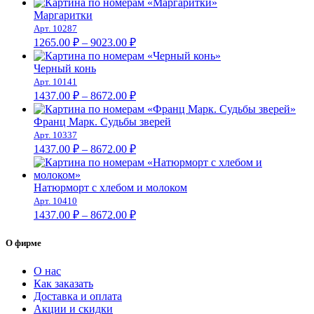
1679.00 ₽
Маргаритки
–
Арт. 10287
Диапазон
10509.00 ₽
1265.00
₽
–
9023.00
₽
цен:
1265.00 ₽
Черный конь
–
Арт. 10141
Диапазон
9023.00 ₽
1437.00
₽
–
8672.00
₽
цен:
1437.00 ₽
Франц Марк. Судьбы зверей
–
Арт. 10337
Диапазон
8672.00 ₽
1437.00
₽
–
8672.00
₽
цен:
1437.00 ₽
–
Натюрморт с хлебом и молоком
Арт. 10410
8672.00 ₽
Диапазон
1437.00
₽
–
8672.00
₽
цен:
1437.00 ₽
О фирме
–
8672.00 ₽
О нас
Как заказать
Доставка и оплата
Акции и скидки