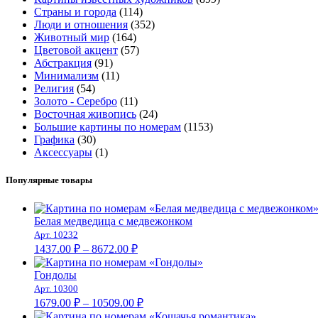
Страны и города
(114)
Люди и отношения
(352)
Животный мир
(164)
Цветовой акцент
(57)
Абстракция
(91)
Минимализм
(11)
Религия
(54)
Золото - Серебро
(11)
Восточная живопись
(24)
Большие картины по номерам
(1153)
Графика
(30)
Аксессуары
(1)
Популярные товары
Белая медведица с медвежонком
Арт. 10232
Диапазон
1437.00
₽
–
8672.00
₽
цен:
1437.00 ₽
Гондолы
–
Арт. 10300
Диапазон
8672.00 ₽
1679.00
₽
–
10509.00
₽
цен: