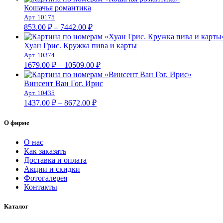
1679.00 ₽
Кошачья романтика
–
Арт. 10175
Диапазон
10509.00 ₽
853.00
₽
–
7442.00
₽
цен:
853.00 ₽
Хуан Грис. Кружка пива и карты
–
Арт. 10374
Диапазон
7442.00 ₽
1679.00
₽
–
10509.00
₽
цен:
1679.00 ₽
Винсент Ван Гог. Ирис
–
Арт. 10435
Диапазон
10509.00 ₽
1437.00
₽
–
8672.00
₽
цен:
1437.00 ₽
О фирме
–
8672.00 ₽
О нас
Как заказать
Доставка и оплата
Акции и скидки
Фотогалерея
Контакты
Каталог