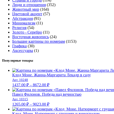
Страны и города
(114)
Люди и отношения
(352)
Животный мир
(164)
Цветовой акцент
(57)
Абстракция
(91)
Минимализм
(11)
Религия
(54)
Золото - Серебро
(11)
Восточная живопись
(24)
Большие картины по номерам
(1153)
Графика
(30)
Аксессуары
(1)
Популярные товары
Клод Моне. Жанна-Маргарита Лекадр в саду
Арт. 10248
Диапазон
1437.00
₽
–
8672.00
₽
цен:
1437.00 ₽
Павел Филонов. Победа над вечностью
–
Арт. 10315
Диапазон
8672.00 ₽
1265.00
₽
–
9023.00
₽
цен:
1265.00 ₽
Клод Моне. Натюрморт с грушами и виноградом