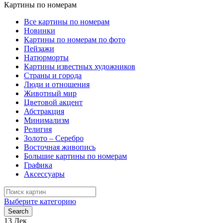
Картины по номерам
Все картины по номерам
Новинки
Картины по номерам по фото
Пейзажи
Натюрморты
Картины известных художников
Страны и города
Люди и отношения
Животный мир
Цветовой акцент
Абстракция
Минимализм
Религия
Золото – Серебро
Восточная живопись
Большие картины по номерам
Графика
Аксессуары
Search
for:
Выберите категорию
Search
13
Дек