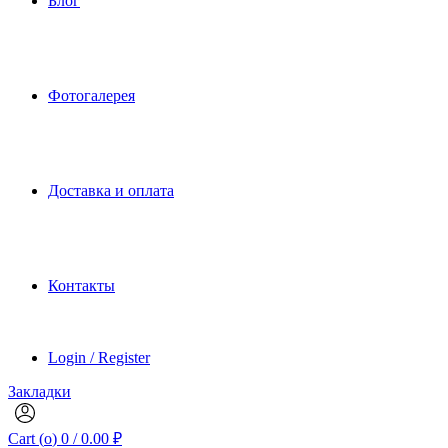
Блог
Фотогалерея
Доставка и оплата
Контакты
Login / Register
Закладки
Cart (
o
)
0
/
0.00
₽