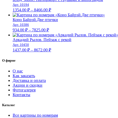
–
Арт. 10194
Диапазон
9023.00 ₽
1354.00
₽
–
8466.00
₽
цен:
1354.00 ₽
Коно Байрэй.Две птички
–
Арт. 10386
Диапазон
8466.00 ₽
934.00
₽
–
7825.00
₽
цен:
934.00 ₽
Аркадий Рылов. Пейзаж с рекой
–
Арт. 10450
Диапазон
7825.00 ₽
1437.00
₽
–
8672.00
₽
цен:
1437.00 ₽
О фирме
–
8672.00 ₽
О нас
Как заказать
Доставка и оплата
Акции и скидки
Фотогалерея
Контакты
Каталог
Все картины по номерам