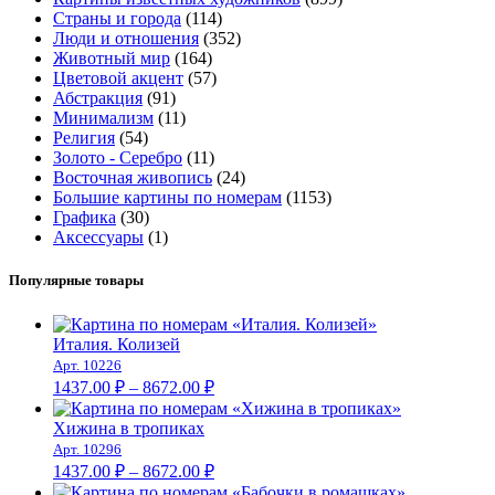
Страны и города
(114)
Люди и отношения
(352)
Животный мир
(164)
Цветовой акцент
(57)
Абстракция
(91)
Минимализм
(11)
Религия
(54)
Золото - Серебро
(11)
Восточная живопись
(24)
Большие картины по номерам
(1153)
Графика
(30)
Аксессуары
(1)
Популярные товары
Италия. Колизей
Арт. 10226
Диапазон
1437.00
₽
–
8672.00
₽
цен:
1437.00 ₽
Хижина в тропиках
–
Арт. 10296
Диапазон
8672.00 ₽
1437.00
₽
–
8672.00
₽
цен: