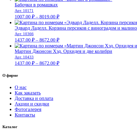
1437.00 ₽
Бабочки в ромашках
–
Арт. 10171
Диапазон
8672.00 ₽
1007.00
₽
–
8019.00
₽
цен:
1007.00 ₽
Эдвард Ладелл. Корзина персиков с виноградом и малино
–
Арт. 10366
Диапазон
8019.00 ₽
1437.00
₽
–
8672.00
₽
цен:
1437.00 ₽
Мартин Джонсон Хэд. Орхидея и две колибри
–
Арт. 10433
Диапазон
8672.00 ₽
1437.00
₽
–
8672.00
₽
цен:
1437.00 ₽
О фирме
–
8672.00 ₽
О нас
Как заказать
Доставка и оплата
Акции и скидки
Фотогалерея
Контакты
Каталог