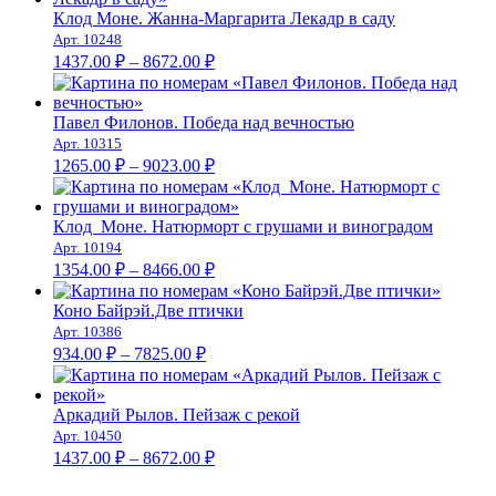
Клод Моне. Жанна-Маргарита Лекадр в саду
Арт. 10248
Диапазон
1437.00
₽
–
8672.00
₽
цен:
1437.00 ₽
–
Павел Филонов. Победа над вечностью
Арт. 10315
8672.00 ₽
Диапазон
1265.00
₽
–
9023.00
₽
цен:
1265.00 ₽
–
Клод Моне. Натюрморт с грушами и виноградом
Арт. 10194
9023.00 ₽
Диапазон
1354.00
₽
–
8466.00
₽
цен:
1354.00 ₽
Коно Байрэй.Две птички
–
Арт. 10386
Диапазон
8466.00 ₽
934.00
₽
–
7825.00
₽
цен:
934.00 ₽
–
Аркадий Рылов. Пейзаж с рекой
Арт. 10450
7825.00 ₽
Диапазон
1437.00
₽
–
8672.00
₽
цен: