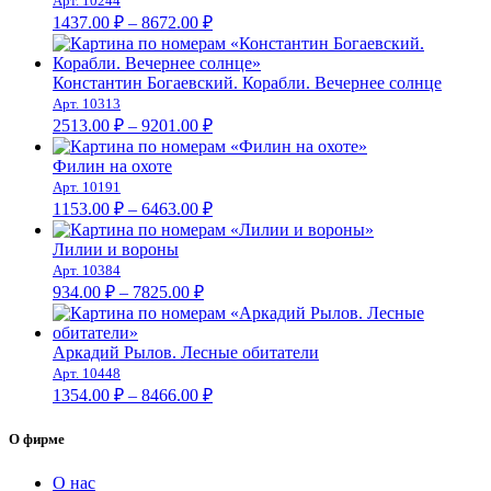
Арт. 10244
Диапазон
1437.00
₽
–
8672.00
₽
цен:
1437.00 ₽
–
Константин Богаевский. Корабли. Вечернее солнце
Арт. 10313
8672.00 ₽
Диапазон
2513.00
₽
–
9201.00
₽
цен:
2513.00 ₽
Филин на охоте
–
Арт. 10191
Диапазон
9201.00 ₽
1153.00
₽
–
6463.00
₽
цен:
1153.00 ₽
Лилии и вороны
–
Арт. 10384
Диапазон
6463.00 ₽
934.00
₽
–
7825.00
₽
цен:
934.00 ₽
–
Аркадий Рылов. Лесные обитатели
Арт. 10448
7825.00 ₽
Диапазон
1354.00
₽
–
8466.00
₽
цен:
1354.00 ₽
О фирме
–
8466.00 ₽
О нас