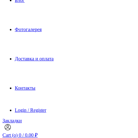
Блог
Фотогалерея
Доставка и оплата
Контакты
Login / Register
Закладки
Cart (
o
)
0
/
0.00
₽