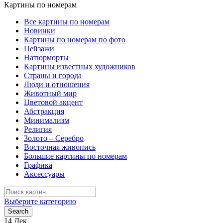
Картины по номерам
Все картины по номерам
Новинки
Картины по номерам по фото
Пейзажи
Натюрморты
Картины известных художников
Страны и города
Люди и отношения
Животный мир
Цветовой акцент
Абстракция
Минимализм
Религия
Золото – Серебро
Восточная живопись
Большие картины по номерам
Графика
Аксессуары
Search
for:
Выберите категорию
Search
14
Дек