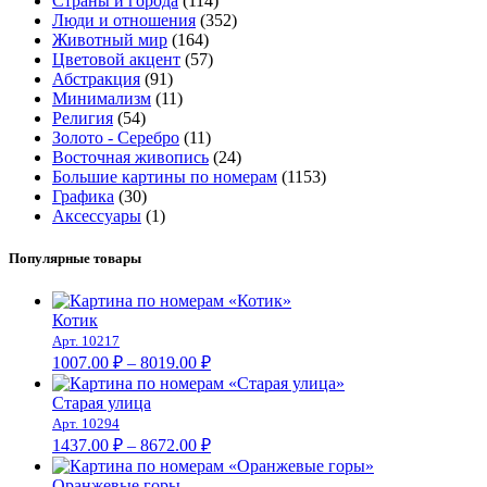
Страны и города
(114)
Люди и отношения
(352)
Животный мир
(164)
Цветовой акцент
(57)
Абстракция
(91)
Минимализм
(11)
Религия
(54)
Золото - Серебро
(11)
Восточная живопись
(24)
Большие картины по номерам
(1153)
Графика
(30)
Аксессуары
(1)
Популярные товары
Котик
Арт. 10217
Диапазон
1007.00
₽
–
8019.00
₽
цен:
1007.00 ₽
Старая улица
–
Арт. 10294
Диапазон
8019.00 ₽
1437.00
₽
–
8672.00
₽
цен:
1437.00 ₽
Оранжевые горы