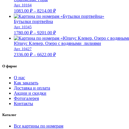
–
Арт. 10164
Диапазон
8672.00 ₽
1083.00
₽
–
8214.00
₽
цен:
1083.00 ₽
Бутылки портвейна
–
Арт. 10345
Диапазон
8214.00 ₽
1780.00
₽
–
9201.00
₽
цен:
1780.00 ₽
Юлиус Клевер. Озеро с водяными лилиями
–
Арт. 10427
Диапазон
9201.00 ₽
2336.00
₽
–
6622.00
₽
цен:
2336.00 ₽
О фирме
–
6622.00 ₽
О нас
Как заказать
Доставка и оплата
Акции и скидки
Фотогалерея
Контакты
Каталог
Все картины по номерам