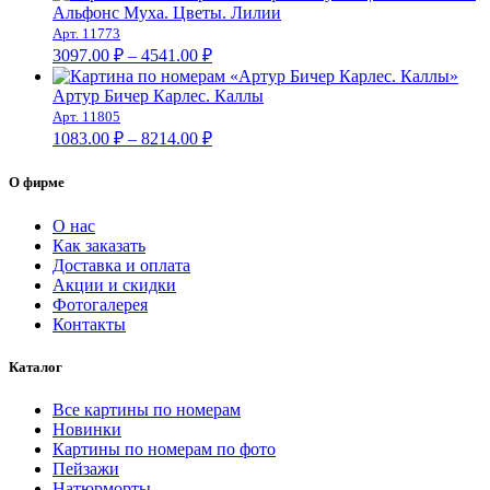
1354.00 ₽
Альфонс Муха. Цветы. Лилии
–
Арт. 11773
Диапазон
8466.00 ₽
3097.00
₽
–
4541.00
₽
цен:
3097.00 ₽
Артур Бичер Карлес. Каллы
–
Арт. 11805
Диапазон
4541.00 ₽
1083.00
₽
–
8214.00
₽
цен:
1083.00 ₽
О фирме
–
8214.00 ₽
О нас
Как заказать
Доставка и оплата
Акции и скидки
Фотогалерея
Контакты
Каталог
Все картины по номерам
Новинки
Картины по номерам по фото
Пейзажи
Натюрморты