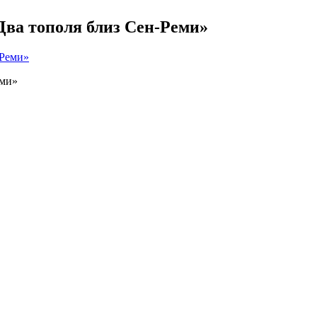
Два тополя близ Сен-Реми»
еми»