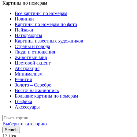
Картины по номерам
Все картины по номерам
Новинки
Картины по номерам по фото
Пейзажи
Натюрморты
Картины известных художников
Страны и города
Люди и отношения
Животный мир
Цветовой акцент
Абстракция
Минимализм
Религия
Золото – Серебро
Восточная живопись
Большие картины по номерам
Графика
Аксессуары
Search
for:
Выберите категорию
Search
17
Дек