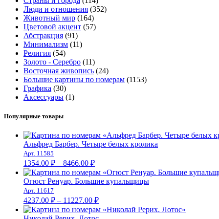
Страны и города
(114)
Люди и отношения
(352)
Животный мир
(164)
Цветовой акцент
(57)
Абстракция
(91)
Минимализм
(11)
Религия
(54)
Золото - Серебро
(11)
Восточная живопись
(24)
Большие картины по номерам
(1153)
Графика
(30)
Аксессуары
(1)
Популярные товары
Альфред Барбер. Четыре белых кролика
Арт. 11585
Диапазон
1354.00
₽
–
8466.00
₽
цен:
1354.00 ₽
Огюст Ренуар. Большие купальщицы
–
Арт. 11617
Диапазон
8466.00 ₽
4237.00
₽
–
11227.00
₽
цен:
4237.00 ₽
Николай Рерих. Лотос