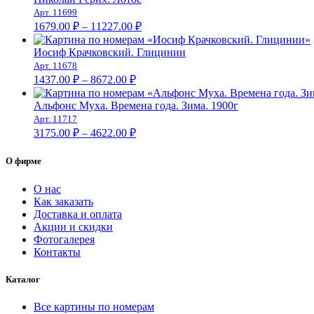
–
Арт. 11699
Диапазон
11227.00 ₽
1679.00
₽
–
11227.00
₽
цен:
1679.00 ₽
Иосиф Крачковский. Глицинии
–
Арт. 11678
Диапазон
11227.00 ₽
1437.00
₽
–
8672.00
₽
цен:
1437.00 ₽
Альфонс Муха. Времена года. Зима. 1900г
–
Арт. 11717
Диапазон
8672.00 ₽
3175.00
₽
–
4622.00
₽
цен:
3175.00 ₽
О фирме
–
4622.00 ₽
О нас
Как заказать
Доставка и оплата
Акции и скидки
Фотогалерея
Контакты
Каталог
Все картины по номерам