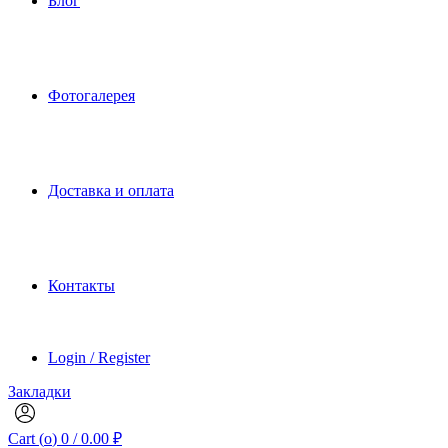
Блог
Фотогалерея
Доставка и оплата
Контакты
Login / Register
Закладки
Cart (
o
)
0
/
0.00
₽