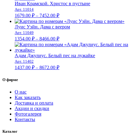
–
Иван Крамской. Христос в пустыне
Арт. 11014
8672.00 ₽
Диапазон
1679.00
₽
–
7452.00
₽
цен:
1679.00 ₽
Луис Уэйн. Дама с веером
–
Арт. 11049
Диапазон
7452.00 ₽
1354.00
₽
–
8466.00
₽
цен:
1354.00 ₽
–
Адам Джулиус. Белый пес на лужайке
Арт. 11402
8466.00 ₽
Диапазон
1437.00
₽
–
8672.00
₽
цен:
1437.00 ₽
О фирме
–
8672.00 ₽
О нас
Как заказать
Доставка и оплата
Акции и скидки
Фотогалерея
Контакты
Каталог