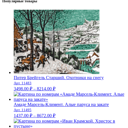
Популярные товары
Питер Брейгель Старший. Охотники на снегу
Арт. 11483
Диапазон
3498.00
₽
–
8214.00
₽
цен:
3498.00 ₽
–
Амаде Марсель-Климент. Алые паруса на закате
Арт. 11495
8214.00 ₽
Диапазон
1437.00
₽
–
8672.00
₽
цен:
1437.00 ₽