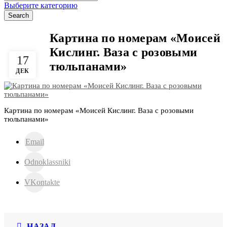
for:
Выберите категорию
Search
Картина по номерам «Моисей
Кислинг. Ваза с розовыми
17
тюльпанами»
ДЕК
Картина по номерам «Моисей Кислинг. Ваза с розовыми
тюльпанами»
Email
Odnoklassniki
VKontakte
НАЗАД