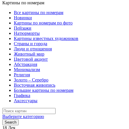
Картины по номерам
Все картины по номерам
Новинки
Картины по номерам по фото
Пейзажи
Натюрморты
Картины известных художников
Страны и города
Люди и отношения
Животный мир
Цветовой акцент
Абстракция
Минимализм
Религия
Золото – Серебро
Восточная живопись
Большие картины по номерам
Графика
Аксессуары
Search
for:
Выберите категорию
Search
18
Дек