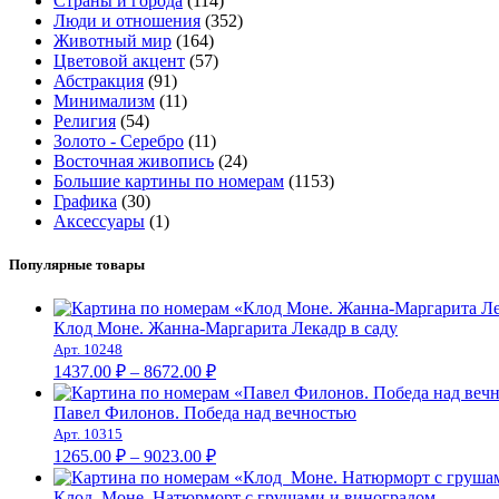
Страны и города
(114)
Люди и отношения
(352)
Животный мир
(164)
Цветовой акцент
(57)
Абстракция
(91)
Минимализм
(11)
Религия
(54)
Золото - Серебро
(11)
Восточная живопись
(24)
Большие картины по номерам
(1153)
Графика
(30)
Аксессуары
(1)
Популярные товары
Клод Моне. Жанна-Маргарита Лекадр в саду
Арт. 10248
Диапазон
1437.00
₽
–
8672.00
₽
цен:
1437.00 ₽
Павел Филонов. Победа над вечностью
–
Арт. 10315
Диапазон
8672.00 ₽
1265.00
₽
–
9023.00
₽
цен:
1265.00 ₽
Клод Моне. Натюрморт с грушами и виноградом