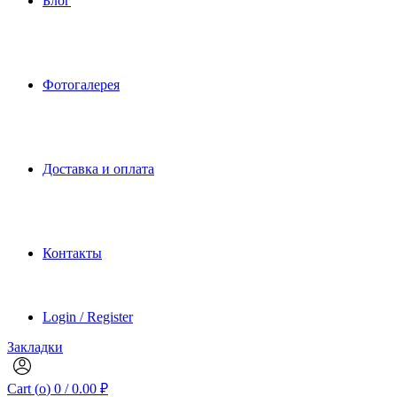
Блог
Фотогалерея
Доставка и оплата
Контакты
Login / Register
Закладки
Cart (
o
)
0
/
0.00
₽