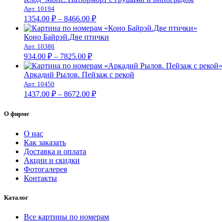
–
Арт. 10194
Диапазон
9023.00 ₽
1354.00
₽
–
8466.00
₽
цен:
1354.00 ₽
Коно Байрэй.Две птички
–
Арт. 10386
Диапазон
8466.00 ₽
934.00
₽
–
7825.00
₽
цен:
934.00 ₽
Аркадий Рылов. Пейзаж с рекой
–
Арт. 10450
Диапазон
7825.00 ₽
1437.00
₽
–
8672.00
₽
цен:
1437.00 ₽
О фирме
–
8672.00 ₽
О нас
Как заказать
Доставка и оплата
Акции и скидки
Фотогалерея
Контакты
Каталог
Все картины по номерам