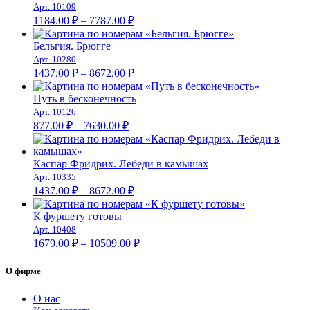
Арт. 10109
Диапазон
1184.00
₽
–
7787.00
₽
цен:
1184.00 ₽
Бельгия. Брюгге
–
Арт. 10280
Диапазон
7787.00 ₽
1437.00
₽
–
8672.00
₽
цен:
1437.00 ₽
Путь в бесконечность
–
Арт. 10126
Диапазон
8672.00 ₽
877.00
₽
–
7630.00
₽
цен:
877.00 ₽
–
Каспар Фридрих. Лебеди в камышах
Арт. 10335
7630.00 ₽
Диапазон
1437.00
₽
–
8672.00
₽
цен:
1437.00 ₽
К фуршету готовы
–
Арт. 10408
Диапазон
8672.00 ₽
1679.00
₽
–
10509.00
₽
цен:
1679.00 ₽
О фирме
–
10509.00 ₽
О нас