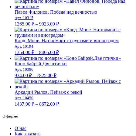
1437.00 ₽
–
Павел Филонов. Победа над вечностью
Арт. 10315
8672.00 ₽
Диапазон
1265.00
₽
–
9023.00
₽
цен:
1265.00 ₽
–
Клод Моне. Натюрморт с грушами и виноградом
Арт. 10194
9023.00 ₽
Диапазон
1354.00
₽
–
8466.00
₽
цен:
1354.00 ₽
Коно Байрэй.Две птички
–
Арт. 10386
Диапазон
8466.00 ₽
934.00
₽
–
7825.00
₽
цен:
934.00 ₽
–
Аркадий Рылов. Пейзаж с рекой
Арт. 10450
7825.00 ₽
Диапазон
1437.00
₽
–
8672.00
₽
цен:
1437.00 ₽
О фирме
–
8672.00 ₽
О нас
Как заказать