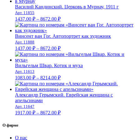
1679.00 ₽
–
Василий Кандинский. Церковь в Мурнау, 1911 г
Арт. 11855
10509.00 ₽
Диапазон
1437.00
₽
–
8672.00
₽
цен:
1437.00 ₽
–
Винсент ван Гог. Автопортрет как художник
Арт. 11888
8672.00 ₽
Диапазон
1437.00
₽
–
8672.00
₽
цен:
1437.00 ₽
–
Вильгельм Швар. Котик и муха
Арт. 11613
8672.00 ₽
Диапазон
1083.00
₽
–
8214.00
₽
цен:
1083.00 ₽
–
Александр Герымский. Еврейская женщина с
апельсинами
8214.00 ₽
Арт. 11647
Диапазон
1917.00
₽
–
8672.00
₽
цен:
1917.00 ₽
О фирме
–
8672.00 ₽
О нас