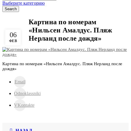
for:
Выберите категорию
Search
Картина по номерам
«Нильсен Амалдус. Пляж
06
Нерланд после дождя»
ФЕВ
Картина по номерам «Нильсен Амалдус. Пляж Нерланд после
дождя»
Email
Odnoklassniki
VKontakte
НАЗАД