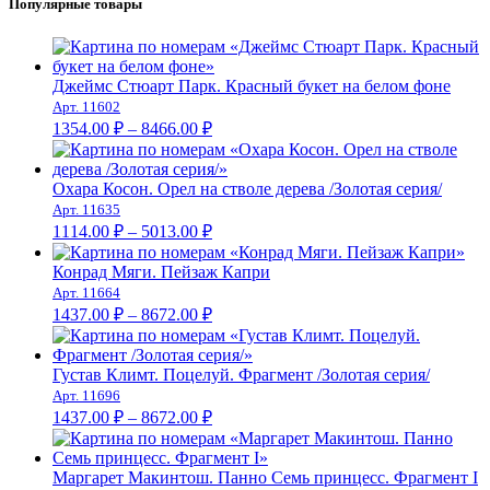
Популярные товары
Джеймс Стюарт Парк. Красный букет на белом фоне
Арт. 11602
Диапазон
1354.00
₽
–
8466.00
₽
цен:
1354.00 ₽
–
Охара Косон. Орел на стволе дерева /Золотая серия/
Арт. 11635
8466.00 ₽
Диапазон
1114.00
₽
–
5013.00
₽
цен:
1114.00 ₽
Конрад Мяги. Пейзаж Капри
–
Арт. 11664
Диапазон
5013.00 ₽
1437.00
₽
–
8672.00
₽
цен:
1437.00 ₽
–
Густав Климт. Поцелуй. Фрагмент /Золотая серия/
Арт. 11696
8672.00 ₽
Диапазон
1437.00
₽
–
8672.00
₽
цен:
1437.00 ₽
–
Маргарет Макинтош. Панно Семь принцесс. Фрагмент I