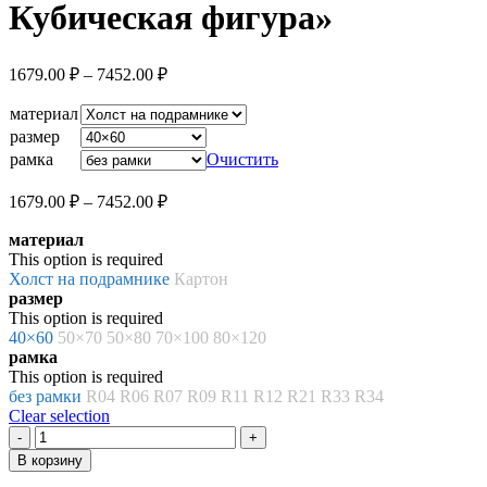
Кубическая фигура»
Диапазон
1679.00
₽
–
7452.00
₽
цен:
1679.00 ₽
материал
–
размер
7452.00 ₽
рамка
Очистить
Диапазон
1679.00
₽
–
7452.00
₽
цен:
материал
1679.00 ₽
This option is required
–
Холст на подрамнике
Картон
7452.00 ₽
размер
This option is required
40×60
50×70
50×80
70×100
80×120
рамка
This option is required
без рамки
R04
R06
R07
R09
R11
R12
R21
R33
R34
Clear selection
Количество
товара
В корзину
Картина