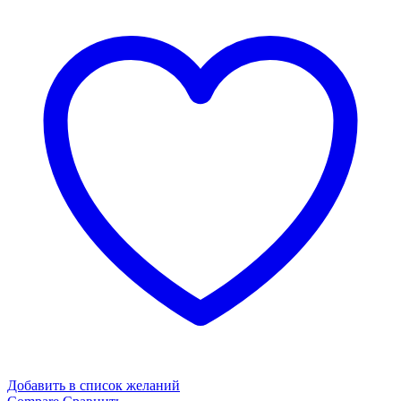
по
номерам
«Абрахам
Бейлинсон.
Кубическая
фигура»
Добавить в список желаний