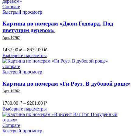
–
имеет
несколько
Compare
8466.00 ₽
вариаций.
Быстрый просмотр
Опции
можно
Картина по номерам «Джон Годвард. Под
выбрать
цветущим деревом»
на
Арт. 10767
странице
товара.
Диапазон
1437.00
₽
–
8672.00
₽
цен:
Этот
Выберите параметры
1437.00 ₽
товар
–
имеет
Compare
несколько
Быстрый просмотр
8672.00 ₽
вариаций.
Опции
Картина по номерам «Ги Роуз. В дубовой роще»
можно
Арт. 10762
выбрать
на
Диапазон
1780.00
₽
–
9201.00
₽
странице
цен:
Этот
Выберите параметры
товара.
1780.00 ₽
товар
–
имеет
несколько
Compare
9201.00 ₽
вариаций.
Быстрый просмотр
Опции