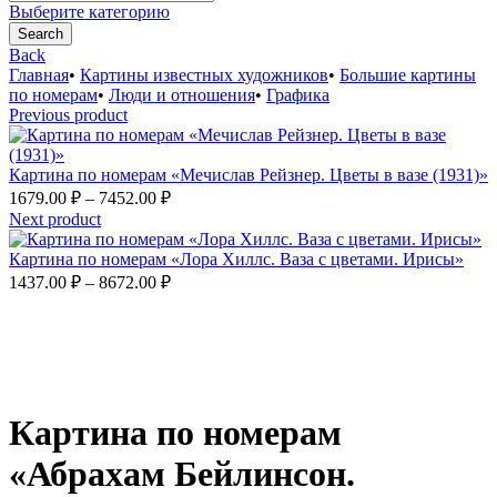
for:
Выберите категорию
Search
Back
Главная
•
Картины известных художников
•
Большие картины
по номерам
•
Люди и отношения
•
Графика
Previous product
Картина по номерам «Мечислав Рейзнер. Цветы в вазе (1931)»
Диапазон
1679.00
₽
–
7452.00
₽
цен:
Next product
1679.00 ₽
–
Картина по номерам «Лора Хиллс. Ваза с цветами. Ирисы»
Диапазон
7452.00 ₽
1437.00
₽
–
8672.00
₽
цен:
1437.00 ₽
–
8672.00 ₽
Увеличить
Картина по номерам
«Абрахам Бейлинсон.