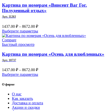
можно
Картина по номерам «Винсент Ваг Гог.
выбрать
Полуденный отдых»
на
Арт. 11263
странице
товара.
Диапазон
1437.00
₽
–
8672.00
₽
цен:
Этот
Выберите параметры
1437.00 ₽
товар
–
имеет
Compare
несколько
Быстрый просмотр
8672.00 ₽
вариаций.
Опции
Картина по номерам «Осень для влюбленных»
можно
Арт. 10737
выбрать
на
Диапазон
1437.00
₽
–
8672.00
₽
странице
цен:
Этот
Выберите параметры
товара.
1437.00 ₽
товар
–
имеет
О фирме
несколько
8672.00 ₽
вариаций.
О нас
Опции
Как заказать
можно
Доставка и оплата
выбрать
Акции и скидки
на