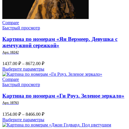
Compare
Быстрый просмотр
Картина по номерам «Ян Вермеер. Девушка с
жемчужной сережкой»
Арт. 10242
Диапазон
1437.00
₽
–
8672.00
₽
цен:
Этот
Выберите параметры
1437.00 ₽
товар
–
имеет
Compare
несколько
Быстрый просмотр
8672.00 ₽
вариаций.
Опции
Картина по номерам «Ги Роуз. Зеленое зеркало»
можно
Арт. 10763
выбрать
на
Диапазон
1354.00
₽
–
8466.00
₽
странице
цен:
Этот
Выберите параметры
товара.
1354.00 ₽
товар