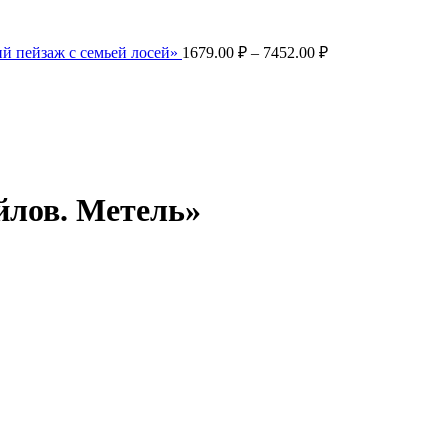
Диапазон
й пейзаж с семьей лосей»
1679.00
₽
–
7452.00
₽
цен:
1679.00 ₽
–
7452.00 ₽
йлов. Метель»