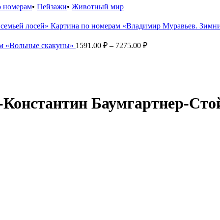
о номерам
•
Пейзажи
•
Животный мир
Картина по номерам «Владимир Муравьев. Зимни
Диапазон
ам «Вольные скакуны»
1591.00
₽
–
7275.00
₽
цен:
1591.00 ₽
–
7275.00 ₽
-Константин Баумгартнер-Сто