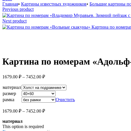
Главная
•
Картины известных художников
•
Большие картины п
Previous product
Next product
Картина по номер
Увеличить
Картина по номерам «Адольф
Диапазон
1679.00
₽
–
7452.00
₽
цен:
1679.00 ₽
материал
–
размер
7452.00 ₽
рамка
Очистить
Диапазон
1679.00
₽
–
7452.00
₽
цен:
материал
1679.00 ₽
This option is required
–