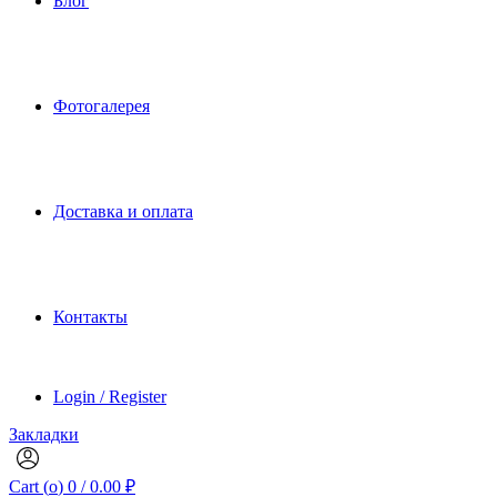
Блог
Фотогалерея
Доставка и оплата
Контакты
Login / Register
Закладки
Cart (
o
)
0
/
0.00
₽