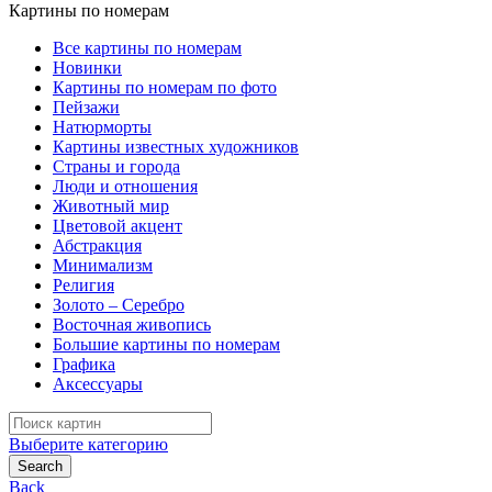
Картины по номерам
Все картины по номерам
Новинки
Картины по номерам по фото
Пейзажи
Натюрморты
Картины известных художников
Страны и города
Люди и отношения
Животный мир
Цветовой акцент
Абстракция
Минимализм
Религия
Золото – Серебро
Восточная живопись
Большие картины по номерам
Графика
Аксессуары
Search
for:
Выберите категорию
Search
Back