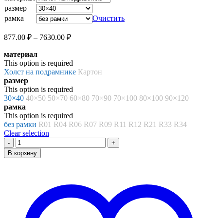
–
размер
7630.00 ₽
рамка
Очистить
Диапазон
877.00
₽
–
7630.00
₽
цен:
материал
877.00 ₽
This option is required
–
Холст на подрамнике
Картон
7630.00 ₽
размер
This option is required
30×40
40×50
50×70
60×80
70×90
70×100
80×100
90×120
рамка
This option is required
без рамки
R01
R04
R06
R07
R09
R11
R12
R21
R33
R34
Clear selection
Количество
товара
В корзину
Картина
по
номерам
«За
стеклом»