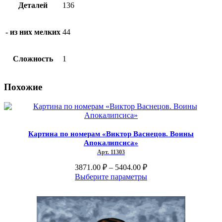
Деталей
136
- из них мелких
44
Сложность
1
Похожие
Картина по номерам «Виктор Васнецов. Воины
Апокалипсиса»
Арт. 11303
Диапазон
3871.00
₽
–
5404.00
₽
цен:
Этот
Выберите параметры
3871.00 ₽
товар
–
имеет
несколько
5404.00 ₽
вариаций.
Опции