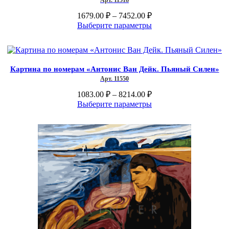
Арт. 11518
Диапазон
1679.00
₽
–
7452.00
₽
цен:
Этот
Выберите параметры
1679.00 ₽
товар
–
имеет
несколько
7452.00 ₽
вариаций.
Картина по номерам «Антонис Ван Дейк. Пьяный Силен»
Опции
Арт. 11550
можно
выбрать
Диапазон
1083.00
₽
–
8214.00
₽
на
цен:
Этот
Выберите параметры
странице
1083.00 ₽
товар
товара.
–
имеет
несколько
8214.00 ₽
вариаций.
Опции
можно
выбрать
на
странице
товара.