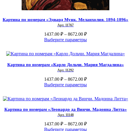
Картина по номерам «Эдвард Мунк. Меланхолия. 1894-1896»
Арт. 11767
Диапазон
1437.00
₽
–
8672.00
₽
цен:
Этот
Выберите параметры
1437.00 ₽
товар
–
имеет
несколько
8672.00 ₽
вариаций.
Картина по номерам «Карло Дольчи. Мария Магдалина»
Опции
Арт. 11292
можно
выбрать
Диапазон
1437.00
₽
–
8672.00
₽
на
цен:
Этот
Выберите параметры
странице
1437.00 ₽
товар
товара.
–
имеет
несколько
8672.00 ₽
вариаций.
Картина по номерам «Леонардо да Винчи. Мадонна Литта»
Опции
Арт. 11148
можно
выбрать
Диапазон
1437.00
₽
–
8672.00
₽
на
цен:
Этот
Выберите параметры