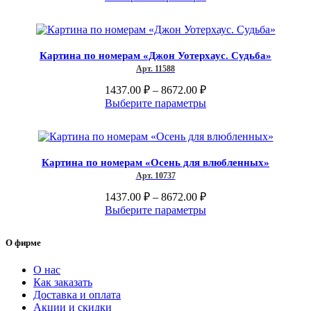
странице
1437.00 ₽
товар
товара.
–
имеет
несколько
8672.00 ₽
вариаций.
Картина по номерам «Джон Уотерхаус. Судьба»
Опции
Арт. 11588
можно
выбрать
Диапазон
1437.00
₽
–
8672.00
₽
на
цен:
Этот
Выберите параметры
странице
1437.00 ₽
товар
товара.
–
имеет
несколько
8672.00 ₽
вариаций.
Картина по номерам «Осень для влюбленных»
Опции
Арт. 10737
можно
выбрать
Диапазон
1437.00
₽
–
8672.00
₽
на
цен:
Этот
Выберите параметры
странице
1437.00 ₽
товар
товара.
–
имеет
О фирме
несколько
8672.00 ₽
вариаций.
О нас
Опции
Как заказать
можно
Доставка и оплата
выбрать
Акции и скидки
на