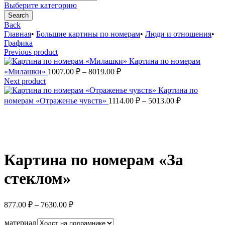
for:
Выберите категорию
Search
Back
Главная
•
Большие картины по номерам
•
Люди и отношения
•
Графика
Previous product
Картина по номерам
Диапазон
«Милашки»
1007.00
₽
–
8019.00
₽
цен:
Next product
1007.00 ₽
Картина по
–
Диапазон
номерам «Отраженье чувств»
1114.00
₽
–
5013.00
₽
цен:
8019.00 ₽
1114.00 ₽
–
Увеличить
5013.00 ₽
Картина по номерам «За
стеклом»
Диапазон
877.00
₽
–
7630.00
₽
цен:
877.00 ₽
материал