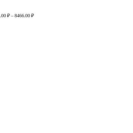
Диапазон
.00
₽
–
8466.00
₽
цен:
1354.00 ₽
он
–
 ₽
8466.00 ₽
 ₽