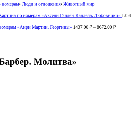
о номерам
•
Люди и отношения
•
Животный мир
Картина по номерам «Аксели Галлен-Каллела. Любовники»
1354
Диапаз
 номерам «Анри Мартин. Георгины»
1437.00
₽
–
8672.00
₽
цен:
1437.00
–
8672.00
 Барбер. Молитва»