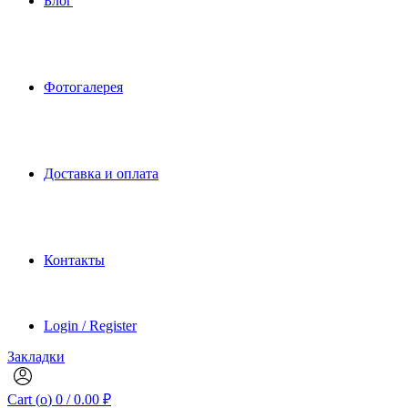
Блог
Фотогалерея
Доставка и оплата
Контакты
Login / Register
Закладки
Cart (
o
)
0
/
0.00
₽