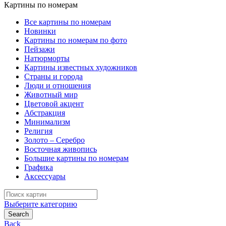
Картины по номерам
Все картины по номерам
Новинки
Картины по номерам по фото
Пейзажи
Натюрморты
Картины известных художников
Страны и города
Люди и отношения
Животный мир
Цветовой акцент
Абстракция
Минимализм
Религия
Золото – Серебро
Восточная живопись
Большие картины по номерам
Графика
Аксессуары
Search
for:
Выберите категорию
Search
Back