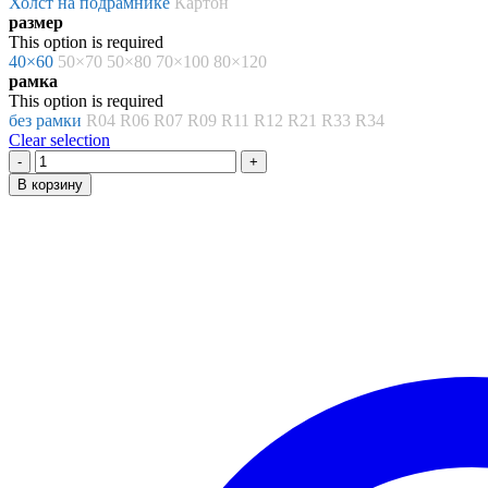
Холст на подрамнике
Картон
7452.00 ₽
размер
This option is required
40×60
50×70
50×80
70×100
80×120
рамка
This option is required
без рамки
R04
R06
R07
R09
R11
R12
R21
R33
R34
Clear selection
Количество
товара
В корзину
Картина
по
номерам
«Чарльз
Барбер.
Молитва»