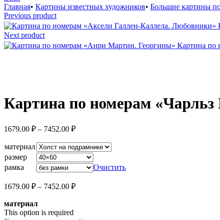
Главная
•
Картины известных художников
•
Большие картины п
Previous product
Next product
Картина по
Увеличить
Картина по номерам «Чарльз
Диапазон
1679.00
₽
–
7452.00
₽
цен:
1679.00 ₽
материал
–
размер
7452.00 ₽
рамка
Очистить
Диапазон
1679.00
₽
–
7452.00
₽
цен:
материал
1679.00 ₽
This option is required
–