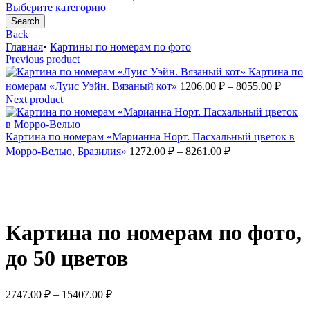
for:
Выберите категорию
Search
Back
Главная
•
Картины по номерам по фото
Previous product
Картина по
Диапа
номерам «Луис Уэйн. Вязаный кот»
1206.00
₽
–
8055.00
₽
цен:
Next product
1206.
–
Картина по номерам «Марианна Норт. Пасхальный цветок в
8055.
Диапазон
Морро-Велью, Бразилия»
1272.00
₽
–
8261.00
₽
цен:
1272.00 ₽
–
Увеличить
8261.00 ₽
Картина по номерам по фото,
до 50 цветов
Диапазон
2747.00
₽
–
15407.00
₽
цен: