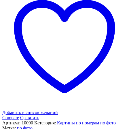
номерам
по
фото,
до
50
цветов
Добавить в список желаний
Compare
Сравнить
Артикул:
10090
Категория:
Картины по номерам по фото
Метка:
по фото