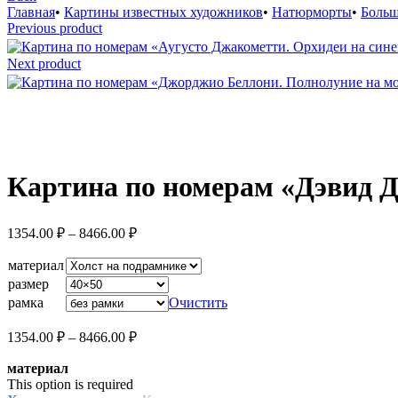
Главная
•
Картины известных художников
•
Натюрморты
•
Больш
Previous product
Next product
Увеличить
Картина по номерам «Дэвид 
Диапазон
1354.00
₽
–
8466.00
₽
цен:
1354.00 ₽
материал
–
размер
8466.00 ₽
рамка
Очистить
Диапазон
1354.00
₽
–
8466.00
₽
цен:
материал
1354.00 ₽
This option is required
–