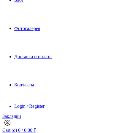
Блог
Фотогалерея
Доставка и оплата
Контакты
Login / Register
Закладки
Cart (
o
)
0
/
0.00
₽