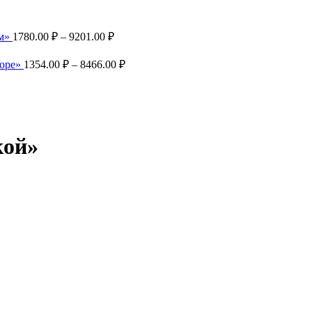
Диапазон
ем»
1780.00
₽
–
9201.00
₽
цен:
1780.00 ₽
Диапазон
море»
1354.00
₽
–
8466.00
₽
–
цен:
9201.00 ₽
1354.00 ₽
–
8466.00 ₽
кой»