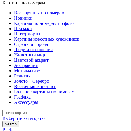
Картины по номерам
Все картины по номерам
Новинки
Картины по номерам по фото
Пейзажи
Натюрморты
Картины известных художников
Страны и города
Люди и отношения
Животный мир
Цветовой акцент
Абстракция
Минимализм
Религия
Золото – Серебро
Восточная живопись
Большие картины по номерам
Графика
Аксессуары
Search
for:
Выберите категорию
Search
Back