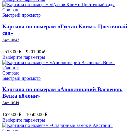
1437.00 ₽
товар
–
имеет
Compare
несколько
Быстрый просмотр
8672.00 ₽
вариаций.
Опции
Картина по номерам «Густав Климт. Цветочный
можно
сад»
выбрать
Арт. 10647
на
странице
Диапазон
2513.00
₽
–
9201.00
₽
товара.
цен:
Этот
Выберите параметры
2513.00 ₽
товар
–
имеет
несколько
Compare
9201.00 ₽
вариаций.
Быстрый просмотр
Опции
можно
Картина по номерам «Аполлинарий Васнецов.
выбрать
Ветка яблони»
на
Арт. 10319
странице
товара.
Диапазон
1679.00
₽
–
10509.00
₽
цен:
Этот
Выберите параметры
1679.00 ₽
товар
имеет
–
Compare