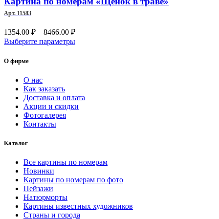
Картина по номерам «Щенок в траве»
можно
Арт. 11583
выбрать
на
Диапазон
1354.00
₽
–
8466.00
₽
странице
цен:
Этот
Выберите параметры
товара.
1354.00 ₽
товар
–
имеет
О фирме
несколько
8466.00 ₽
вариаций.
О нас
Опции
Как заказать
можно
Доставка и оплата
выбрать
Акции и скидки
на
Фотогалерея
странице
Контакты
товара.
Каталог
Все картины по номерам
Новинки
Картины по номерам по фото
Пейзажи
Натюрморты
Картины известных художников
Страны и города