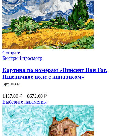
Опции
можно
выбрать
на
странице
товара.
Compare
Быстрый просмотр
Картина по номерам «Винсент Ван Гог.
Пшеничное поле с кипарисом»
Арт. 10332
Диапазон
1437.00
₽
–
8672.00
₽
цен:
Этот
Выберите параметры
1437.00 ₽
товар
–
имеет
несколько
8672.00 ₽
вариаций.
Опции
можно