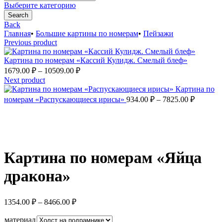
for:
Выберите категорию
Search
Back
Главная
•
Большие картины по номерам
•
Пейзажи
Previous product
Картина по номерам «Кассий Кулидж. Смелый блеф»
Диапазон
1679.00
₽
–
10509.00
₽
цен:
Next product
1679.00 ₽
Картина по
–
Диапаз
номерам «Распускающиеся ирисы»
934.00
₽
–
7825.00
₽
цен:
10509.00 ₽
934.00 
–
Увеличить
7825.00
Картина по номерам «Яйца
дракона»
Диапазон
1354.00
₽
–
8466.00
₽
цен:
1354.00 ₽
материал