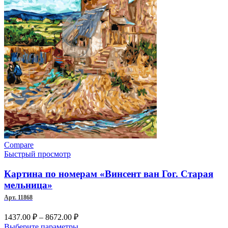
выбрать
на
странице
товара.
Compare
Быстрый просмотр
Картина по номерам «Винсент ван Гог. Старая
мельница»
Арт. 11868
Диапазон
1437.00
₽
–
8672.00
₽
цен:
Этот
Выберите параметры