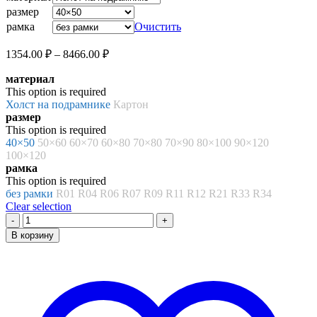
–
размер
8466.00 ₽
рамка
Очистить
Диапазон
1354.00
₽
–
8466.00
₽
цен:
материал
1354.00 ₽
This option is required
–
Холст на подрамнике
Картон
8466.00 ₽
размер
This option is required
40×50
50×60
60×70
60×80
70×80
70×90
80×100
90×120
100×120
рамка
This option is required
без рамки
R01
R04
R06
R07
R09
R11
R12
R21
R33
R34
Clear selection
Количество
товара
В корзину
Картина
по
номерам
«Яйца
дракона»