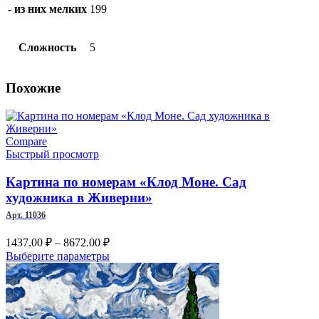
- из них мелких
199
Сложность
5
Похожие
Compare
Быстрый просмотр
Картина по номерам «Клод Моне. Сад
художника в Живерни»
Арт. 11036
Диапазон
1437.00
₽
–
8672.00
₽
цен:
Этот
Выберите параметры
1437.00 ₽
товар
–
имеет
несколько
8672.00 ₽
вариаций.