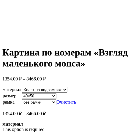
Увеличить
Картина по номерам «Взгляд
маленького мопса»
Диапазон
1354.00
₽
–
8466.00
₽
цен:
1354.00 ₽
материал
–
размер
8466.00 ₽
рамка
Очистить
Диапазон
1354.00
₽
–
8466.00
₽
цен:
материал
1354.00 ₽
This option is required
–