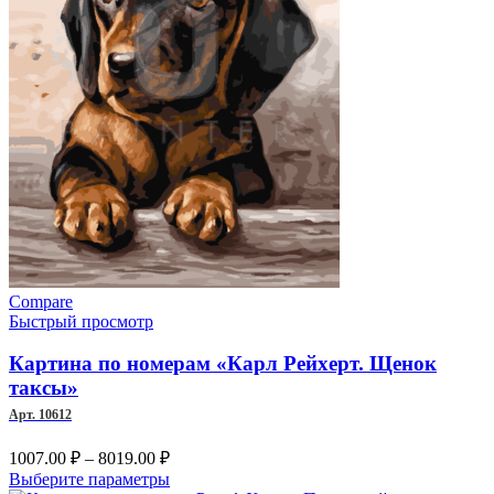
странице
товара.
Compare
Быстрый просмотр
Картина по номерам «Карл Рейхерт. Щенок
таксы»
Арт. 10612
Диапазон
1007.00
₽
–
8019.00
₽
цен:
Этот
Выберите параметры