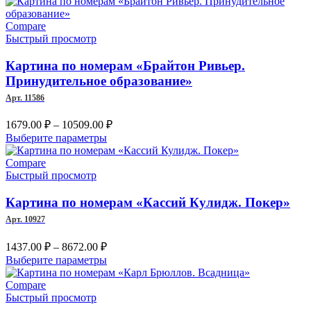
товар
–
имеет
несколько
Compare
8466.00 ₽
вариаций.
Быстрый просмотр
Опции
можно
Картина по номерам «Брайтон Ривьер.
выбрать
Принудительное образование»
на
Арт. 11586
странице
товара.
Диапазон
1679.00
₽
–
10509.00
₽
цен:
Этот
Выберите параметры
1679.00 ₽
товар
имеет
–
Compare
несколько
Быстрый просмотр
10509.00 ₽
вариаций.
Опции
Картина по номерам «Кассий Кулидж. Покер»
можно
Арт. 10927
выбрать
на
Диапазон
1437.00
₽
–
8672.00
₽
странице
цен:
Этот
Выберите параметры
товара.
1437.00 ₽
товар
–
имеет
Compare
несколько
Быстрый просмотр
8672.00 ₽
вариаций.