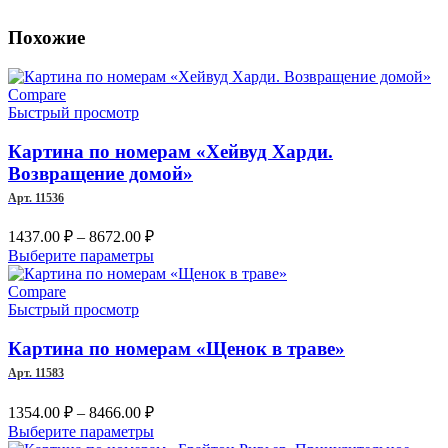
Похожие
Compare
Быстрый просмотр
Картина по номерам «Хейвуд Харди.
Возвращение домой»
Арт. 11536
Диапазон
1437.00
₽
–
8672.00
₽
цен:
Этот
Выберите параметры
1437.00 ₽
товар
–
имеет
Compare
несколько
Быстрый просмотр
8672.00 ₽
вариаций.
Опции
Картина по номерам «Щенок в траве»
можно
Арт. 11583
выбрать
на
Диапазон
1354.00
₽
–
8466.00
₽
странице
цен:
Этот
Выберите параметры
товара.
1354.00 ₽