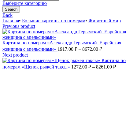
for:
Выберите категорию
Search
Back
Главная
•
Большие картины по номерам
•
Животный мир
Previous product
Картина по номерам «Александр Герымский. Еврейская
Диапазон
женщина с апельсинами»
1917.00
₽
–
8672.00
₽
цен:
Next product
1917.00 ₽
Картина по
–
Диапазон
номерам «Щенок рыжей таксы»
1272.00
₽
–
8261.00
₽
цен:
8672.00 ₽
1272.00 ₽
–
8261.00 ₽