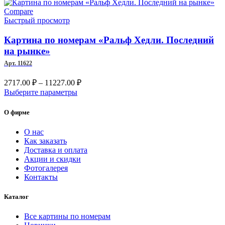
1007.00 ₽
товар
–
имеет
Compare
несколько
Быстрый просмотр
8019.00 ₽
вариаций.
Опции
Картина по номерам «Ральф Хедли. Последний
можно
на рынке»
выбрать
Арт. 11622
на
странице
Диапазон
2717.00
₽
–
11227.00
₽
товара.
цен:
Этот
Выберите параметры
2717.00 ₽
товар
имеет
–
О фирме
несколько
11227.00 ₽
вариаций.
О нас
Опции
Как заказать
можно
Доставка и оплата
выбрать
Акции и скидки
на
Фотогалерея
странице
Контакты
товара.
Каталог
Все картины по номерам