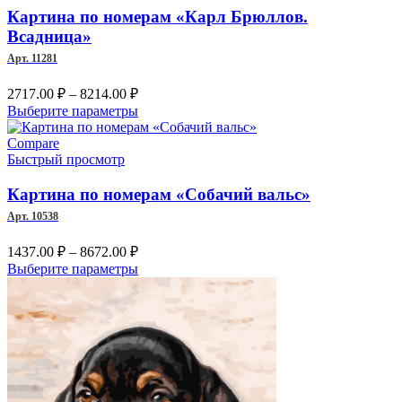
Опции
Картина по номерам «Карл Брюллов.
можно
Всадница»
выбрать
Арт. 11281
на
странице
Диапазон
2717.00
₽
–
8214.00
₽
товара.
цен:
Этот
Выберите параметры
2717.00 ₽
товар
–
имеет
Compare
несколько
Быстрый просмотр
8214.00 ₽
вариаций.
Опции
Картина по номерам «Собачий вальс»
можно
Арт. 10538
выбрать
на
Диапазон
1437.00
₽
–
8672.00
₽
странице
цен:
Этот
Выберите параметры
товара.
1437.00 ₽
товар
–
имеет
несколько
8672.00 ₽
вариаций.
Опции
можно
выбрать
на