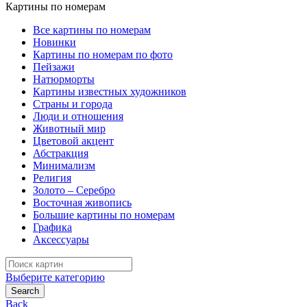
Картины по номерам
Все картины по номерам
Новинки
Картины по номерам по фото
Пейзажи
Натюрморты
Картины известных художников
Страны и города
Люди и отношения
Животный мир
Цветовой акцент
Абстракция
Минимализм
Религия
Золото – Серебро
Восточная живопись
Большие картины по номерам
Графика
Аксессуары
Search
for:
Выберите категорию
Search
Back