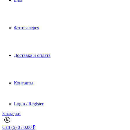
Блог
Фотогалерея
Доставка и оплата
Контакты
Login / Register
Закладки
Cart (
o
)
0
/
0.00
₽