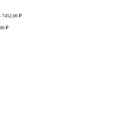
Диапазон
–
7452.00
₽
цен:
1679.00 ₽
Диапазон
.00
₽
цен:
–
1545.00 ₽
7452.00 ₽
–
7099.00 ₽