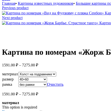
Главная
•
Картины известных художников
•
Большие картины п
Previous product
Кар
Next product
Картин
Увеличить
Картина по номерам «Жорж Ба
Диапазон
1591.00
₽
–
7275.00
₽
цен:
1591.00 ₽
материал
–
размер
7275.00 ₽
рамка
Очистить
Диапазон
1591.00
₽
–
7275.00
₽
цен:
материал
1591.00 ₽
This option is required
–