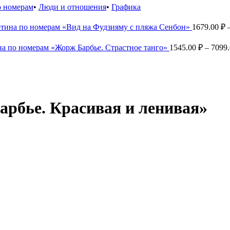
о номерам
•
Люди и отношения
•
Графика
тина по номерам «Вид на Фудзияму с пляжа Сенбон»
1679.00
₽
а по номерам «Жорж Барбье. Страстное танго»
1545.00
₽
–
7099
рбье. Красивая и ленивая»