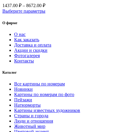
странице
Диапазон
1437.00
₽
–
8672.00
₽
товара.
цен:
Этот
Выберите параметры
1437.00 ₽
товар
–
имеет
О фирме
несколько
8672.00 ₽
вариаций.
О нас
Опции
Как заказать
можно
Доставка и оплата
выбрать
Акции и скидки
на
Фотогалерея
странице
Контакты
товара.
Каталог
Все картины по номерам
Новинки
Картины по номерам по фото
Пейзажи
Натюрморты
Картины известных художников
Страны и города
Люди и отношения
Животный мир
Цветовой акцент