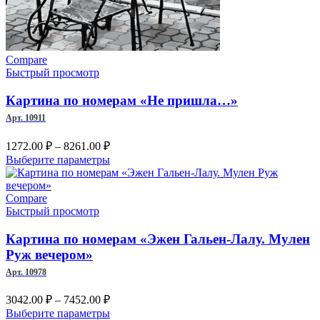
Compare
Быстрый просмотр
Картина по номерам «Не пришла…»
Арт. 10911
Диапазон
1272.00
₽
–
8261.00
₽
цен:
Этот
Выберите параметры
1272.00 ₽
товар
–
имеет
несколько
Compare
8261.00 ₽
вариаций.
Быстрый просмотр
Опции
можно
Картина по номерам «Эжен Гальен-Лалу. Мулен
выбрать
Руж вечером»
на
Арт. 10978
странице
товара.
Диапазон
3042.00
₽
–
7452.00
₽
цен:
Этот
Выберите параметры