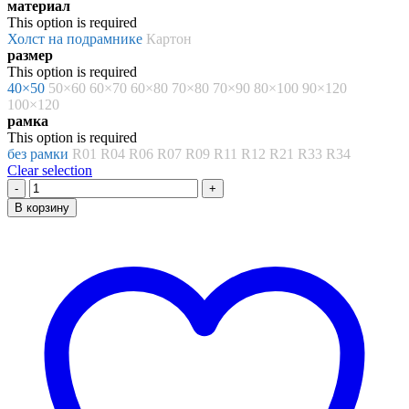
материал
1437.00 ₽
This option is required
–
Холст на подрамнике
Картон
8672.00 ₽
размер
This option is required
40×50
50×60
60×70
60×80
70×80
70×90
80×100
90×120
100×120
рамка
This option is required
без рамки
R01
R04
R06
R07
R09
R11
R12
R21
R33
R34
Clear selection
Количество
товара
В корзину
Картина
по
номерам
«Джозеф
Стелла.
Бруклинский
мост»