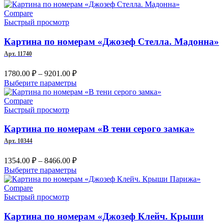
3042.00 ₽
товар
–
имеет
Compare
несколько
Быстрый просмотр
7452.00 ₽
вариаций.
Опции
Картина по номерам «Джозеф Стелла. Мадонна»
можно
Арт. 11740
выбрать
на
Диапазон
1780.00
₽
–
9201.00
₽
странице
цен:
Этот
Выберите параметры
товара.
1780.00 ₽
товар
–
имеет
Compare
несколько
Быстрый просмотр
9201.00 ₽
вариаций.
Опции
Картина по номерам «В тени серого замка»
можно
Арт. 10344
выбрать
на
Диапазон
1354.00
₽
–
8466.00
₽
странице
цен:
Этот
Выберите параметры
товара.
1354.00 ₽
товар
–
имеет
Compare
несколько
Быстрый просмотр
8466.00 ₽
вариаций.
Опции
Картина по номерам «Джозеф Клейч. Крыши