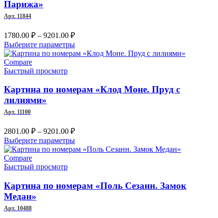
можно
Парижа»
выбрать
Арт. 11844
на
странице
Диапазон
1780.00
₽
–
9201.00
₽
товара.
цен:
Этот
Выберите параметры
1780.00 ₽
товар
–
имеет
Compare
несколько
Быстрый просмотр
9201.00 ₽
вариаций.
Опции
Картина по номерам «Клод Моне. Пруд с
можно
лилиями»
выбрать
Арт. 11100
на
странице
Диапазон
2801.00
₽
–
9201.00
₽
товара.
цен:
Этот
Выберите параметры
2801.00 ₽
товар
–
имеет
Compare
несколько
Быстрый просмотр
9201.00 ₽
вариаций.
Опции
Картина по номерам «Поль Сезанн. Замок
можно
Медан»
выбрать
Арт. 10488
на