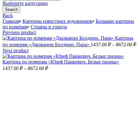
for:
Выберите категорию
Search
Back
Главная
•
Картины известных художников
•
Большие картины
по номерам
•
Страны и города
Previous product
Картина
Д
по номерам «Джованни Болдини. Пара»
1437.00
₽
–
8672.00
₽
ц
Next product
1
–
Картина по номерам «Юзеф Панкевич. Белые пионы»
Диапазон
8
1437.00
₽
–
8672.00
₽
цен:
1437.00 ₽
–
8672.00 ₽