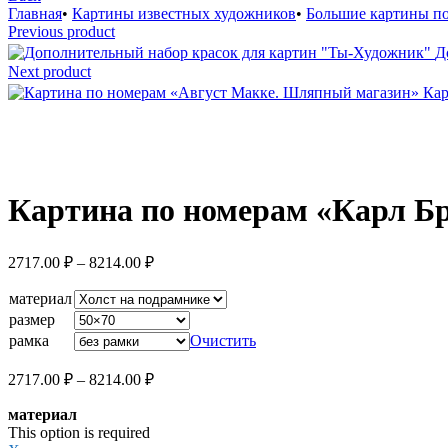
Главная
•
Картины известных художников
•
Большие картины п
Previous product
Д
Next product
Кар
Увеличить
Картина по номерам «Карл Б
Диапазон
2717.00
₽
–
8214.00
₽
цен:
2717.00 ₽
материал
–
размер
8214.00 ₽
рамка
Очистить
Диапазон
2717.00
₽
–
8214.00
₽
цен:
материал
2717.00 ₽
This option is required
–