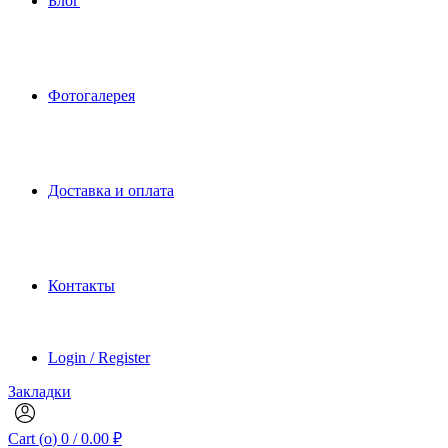
Блог
Фотогалерея
Доставка и оплата
Контакты
Login / Register
Закладки
Cart (
o
)
0
/
0.00
₽