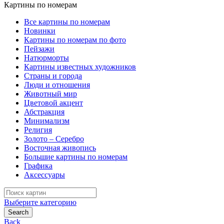
Картины по номерам
Все картины по номерам
Новинки
Картины по номерам по фото
Пейзажи
Натюрморты
Картины известных художников
Страны и города
Люди и отношения
Животный мир
Цветовой акцент
Абстракция
Минимализм
Религия
Золото – Серебро
Восточная живопись
Большие картины по номерам
Графика
Аксессуары
Search
for:
Выберите категорию
Search
Back