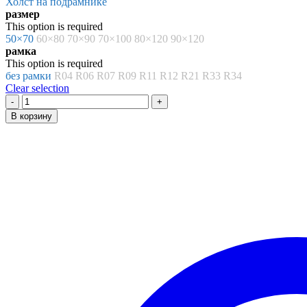
Холст на подрамнике
8214.00 ₽
размер
This option is required
50×70
60×80
70×90
70×100
80×120
90×120
рамка
This option is required
без рамки
R04
R06
R07
R09
R11
R12
R21
R33
R34
Clear selection
Количество
товара
В корзину
Картина
по
номерам
«Карл
Брюллов.
Всадница»