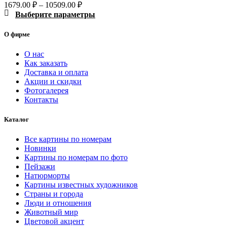
Диапазон
1679.00
₽
–
10509.00
₽
цен:
Этот
Выберите параметры
1679.00 ₽
товар
–
имеет
О фирме
10509.00 ₽
несколько
вариаций.
О нас
Опции
Как заказать
можно
Доставка и оплата
выбрать
Акции и скидки
Фотогалерея
на
Контакты
странице
товара.
Каталог
Все картины по номерам
Новинки
Картины по номерам по фото
Пейзажи
Натюрморты
Картины известных художников
Страны и города
Люди и отношения
Животный мир
Цветовой акцент