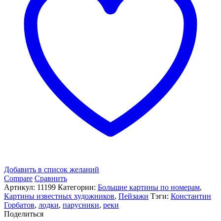
на
реке
Пскова»
Добавить в список желаний
Compare
Сравнить
Артикул:
11199
Категории:
Большие картины по номерам
,
Картины известных художников
,
Пейзажи
Тэги:
Константин
Горбатов
,
лодки
,
парусники
,
реки
Поделиться