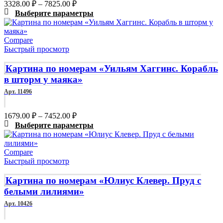
Диапазон
3328.00
₽
–
7825.00
₽
странице
цен:
Этот
Выберите параметры
товара.
3328.00 ₽
товар
–
имеет
Compare
7825.00 ₽
несколько
Быстрый просмотр
вариаций.
Опции
Картина по номерам «Уильям Хаггинс. Корабль
можно
в шторм у маяка»
выбрать
на
Арт. 11496
странице
товара.
Диапазон
1679.00
₽
–
7452.00
₽
цен:
Этот
Выберите параметры
1679.00 ₽
товар
–
имеет
Compare
7452.00 ₽
несколько
Быстрый просмотр
вариаций.
Опции
Картина по номерам «Юлиус Клевер. Пруд с
можно
белыми лилиями»
выбрать
на
Арт. 10426
странице
товара.