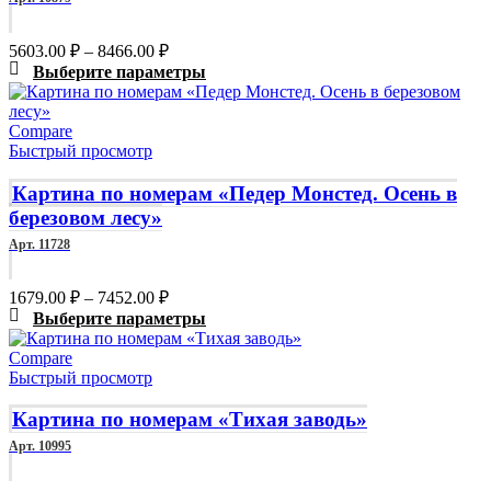
на
странице
Диапазон
5603.00
₽
–
8466.00
₽
товара.
цен:
Этот
Выберите параметры
5603.00 ₽
товар
–
имеет
Compare
8466.00 ₽
несколько
Быстрый просмотр
вариаций.
Опции
Картина по номерам «Педер Монстед. Осень в
можно
березовом лесу»
выбрать
на
Арт. 11728
странице
товара.
Диапазон
1679.00
₽
–
7452.00
₽
цен:
Этот
Выберите параметры
1679.00 ₽
товар
Compare
–
имеет
Быстрый просмотр
7452.00 ₽
несколько
вариаций.
Картина по номерам «Тихая заводь»
Опции
можно
Арт. 10995
выбрать
на