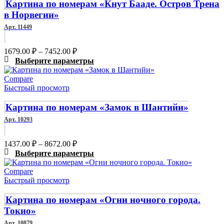
Картина по номерам «Кнут Бааде. Остров Трена
в Норвегии»
Арт. 11449
Диапазон
1679.00
₽
–
7452.00
₽
цен:
Этот
Выберите параметры
1679.00 ₽
товар
Compare
–
имеет
Быстрый просмотр
7452.00 ₽
несколько
вариаций.
Картина по номерам «Замок в Шантийи»
Опции
можно
Арт. 10293
выбрать
на
Диапазон
1437.00
₽
–
8672.00
₽
странице
цен:
Этот
Выберите параметры
товара.
1437.00 ₽
товар
Compare
–
имеет
Быстрый просмотр
8672.00 ₽
несколько
вариаций.
Картина по номерам «Огни ночного города.
Опции
Токио»
можно
выбрать
Арт. 10879