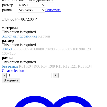
–
размер
8672.00 ₽
рамка
Очистить
Диапазон
1437.00
₽
–
8672.00
₽
цен:
материал
1437.00 ₽
This option is required
–
Холст на подрамнике
Картон
8672.00 ₽
размер
This option is required
40×50
50×60
60×70
60×80
70×80
70×90
80×100
90×120
100×120
рамка
This option is required
без рамки
R01
R04
R06
R07
R09
R11
R12
R21
R33
R34
Clear selection
Количество
товара
В корзину
Картина
по
номерам
«Константин
Горбатов.
Жизнь