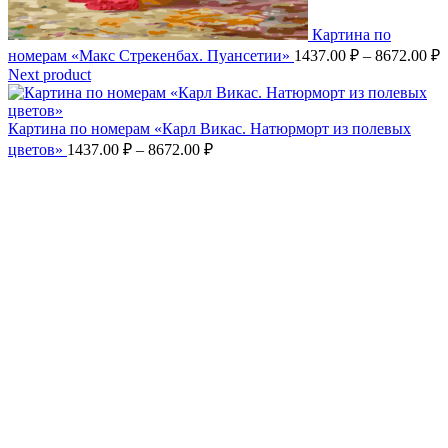
Картина по
Д
номерам «Макс Стрекенбах. Пуансетии»
1437.00
₽
–
8672.00
₽
ц
Next product
1
–
Картина по номерам «Карл Викас. Натюрморт из полевых
8
Диапазон
цветов»
1437.00
₽
–
8672.00
₽
цен:
1437.00 ₽
–
8672.00 ₽