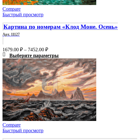
Compare
Быстрый просмотр
Картина по номерам «Клод Моне. Осень»
Арт. 11127
Диапазон
1679.00
₽
–
7452.00
₽
цен:
Этот
Выберите параметры
1679.00 ₽
товар
–
имеет
7452.00 ₽
несколько
вариаций.
Опции
можно
выбрать
на
странице
товара.
Compare
Быстрый просмотр