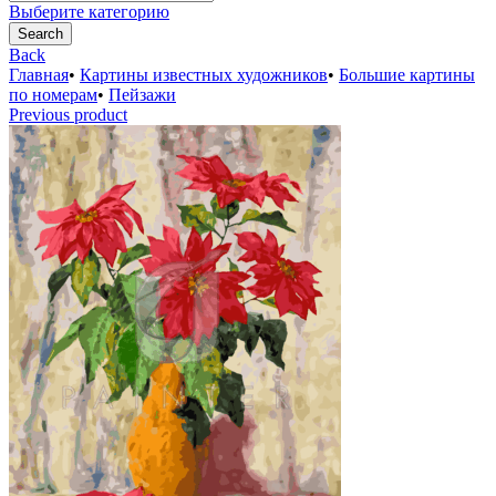
for:
Выберите категорию
Search
Back
Главная
•
Картины известных художников
•
Большие картины
по номерам
•
Пейзажи
Previous product