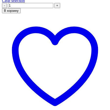
Clear selection
Количество
товара
В корзину
Картина
по
номерам
«Константин
Горбатов.
Зимний
пейзаж»