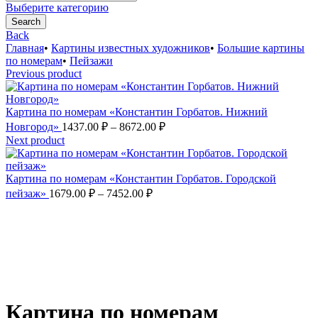
for:
Выберите категорию
Search
Back
Главная
•
Картины известных художников
•
Большие картины
по номерам
•
Пейзажи
Previous product
Картина по номерам «Константин Горбатов. Нижний
Диапазон
Новгород»
1437.00
₽
–
8672.00
₽
цен:
Next product
1437.00 ₽
–
Картина по номерам «Константин Горбатов. Городской
8672.00 ₽
Диапазон
пейзаж»
1679.00
₽
–
7452.00
₽
цен:
1679.00 ₽
–
7452.00 ₽
Увеличить
Картина по номерам