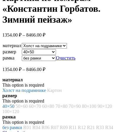
«Константин Горбатов.
Зимний пейзаж»
Диапазон
1354.00
₽
–
8466.00
₽
цен:
1354.00 ₽
материал
–
размер
8466.00 ₽
рамка
Очистить
Диапазон
1354.00
₽
–
8466.00
₽
цен:
материал
1354.00 ₽
This option is required
–
Холст на подрамнике
Картон
8466.00 ₽
размер
This option is required
40×50
50×60
60×70
60×80
70×80
70×90
80×100
90×120
100×120
рамка
This option is required
без рамки
R01
R04
R06
R07
R09
R11
R12
R21
R33
R34