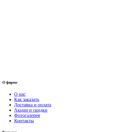
вариаций.
–
имее
Опции
10260.00
неск
можно
вари
выбрать
Опц
на
мож
странице
выбр
товара.
на
стра
товар
О фирме
О нас
Как заказать
Доставка и оплата
Акции и скидки
Фотогалерея
Контакты