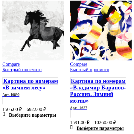
Compare
Compare
Быстрый просмотр
Быстрый просмотр
Картина по номерам
Картина по номерам
«В зимнем лесу»
«Владимир Баранов-
Россинэ. Зимний
Арт. 10890
мотив»
Арт. 10627
Диапазон
1505.00
₽
–
6922.00
₽
цен:
Этот
Выберите параметры
1505.00 ₽
товар
Диапазо
1591.00
₽
–
10260.00
₽
–
имеет
цен:
Этот
Выберите параметры
6922.00 ₽
несколько
1591.00 
това