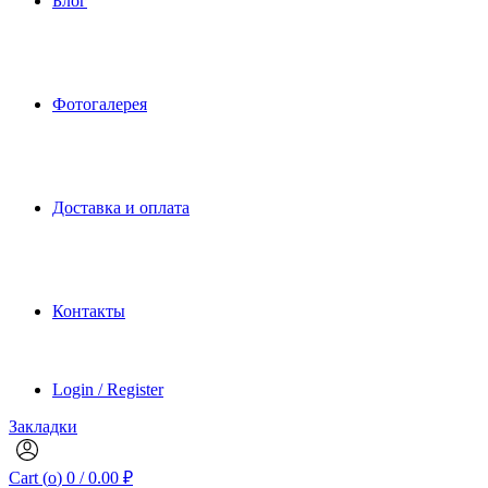
Блог
Фотогалерея
Доставка и оплата
Контакты
Login / Register
Закладки
Cart (
o
)
0
/
0.00
₽