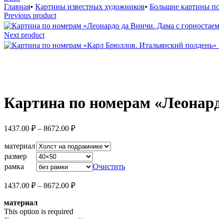
Главная
•
Картины известных художников
•
Большие картины п
Previous product
Next product
Увеличить
Картина по номерам «Леонард
Диапазон
1437.00
₽
–
8672.00
₽
цен:
1437.00 ₽
материал
–
размер
8672.00 ₽
рамка
Очистить
Диапазон
1437.00
₽
–
8672.00
₽
цен:
материал
1437.00 ₽
This option is required
–