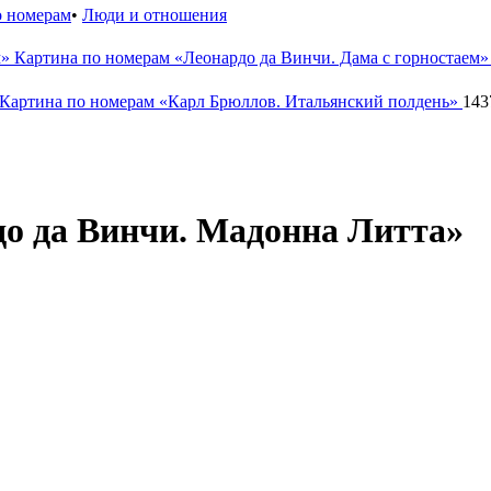
о номерам
•
Люди и отношения
Картина по номерам «Леонардо да Винчи. Дама с горностаем
Картина по номерам «Карл Брюллов. Итальянский полдень»
143
о да Винчи. Мадонна Литта»