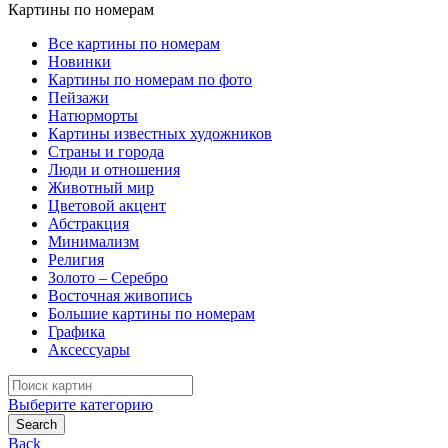
Картины по номерам
Все картины по номерам
Новинки
Картины по номерам по фото
Пейзажи
Натюрморты
Картины известных художников
Страны и города
Люди и отношения
Животный мир
Цветовой акцент
Абстракция
Минимализм
Религия
Золото – Серебро
Восточная живопись
Большие картины по номерам
Графика
Аксессуары
Search
for:
Выберите категорию
Search
Back