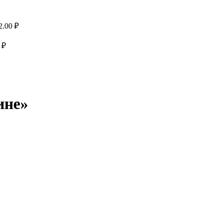
Диапазон
2.00
₽
цен:
1437.00 ₽
Диапазон
0
₽
цен:
–
1437.00 ₽
8672.00 ₽
–
8672.00 ₽
ине»