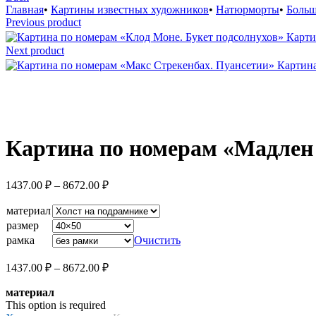
Главная
•
Картины известных художников
•
Натюрморты
•
Больш
Previous product
Карти
Next product
Картина
Увеличить
Картина по номерам «Мадлен 
Диапазон
1437.00
₽
–
8672.00
₽
цен:
1437.00 ₽
материал
–
размер
8672.00 ₽
рамка
Очистить
Диапазон
1437.00
₽
–
8672.00
₽
цен:
материал
1437.00 ₽
This option is required
–