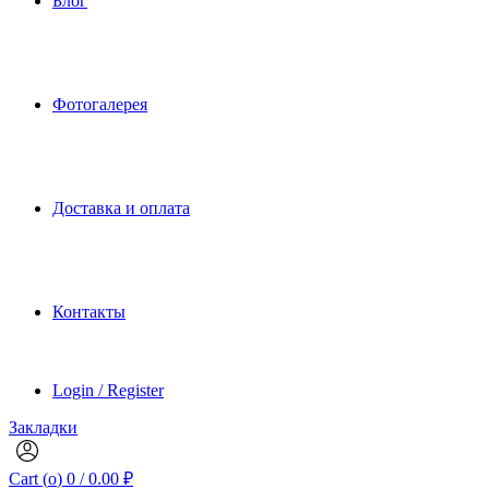
Блог
Фотогалерея
Доставка и оплата
Контакты
Login / Register
Закладки
Cart (
o
)
0
/
0.00
₽