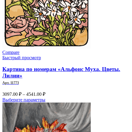
Compare
Быстрый просмотр
Картина по номерам «Альфонс Муха. Цветы.
Лилии»
Арт. 11773
Диапазон
3097.00
₽
–
4541.00
₽
цен:
Этот
Выберите параметры
3097.00 ₽
товар
–
имеет
несколько
4541.00 ₽
вариаций.
Опции
можно