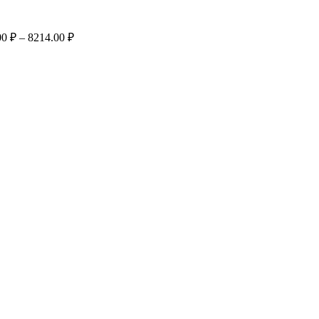
Диапазон
00
₽
–
8214.00
₽
цен:
4989.00 ₽
–
8214.00 ₽