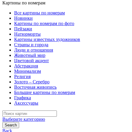
Картины по номерам
Все картины по номерам
Новинки
Картины по номерам по фото
Пейзажи
Натюрморты
Картины известных художников
Страны и города
Люди и отношения
Животный мир
Цветовой акцент
Абстракция
Минимализм
Религия
Золото – Серебро
Восточная живопись
Большие картины по номерам
Графика
Аксессуары
Search
for:
Выберите категорию
Search
Back