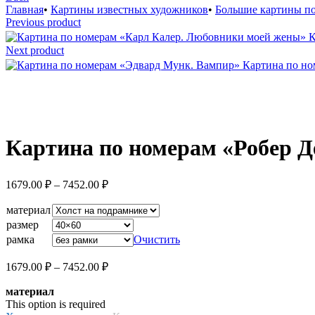
Главная
•
Картины известных художников
•
Большие картины п
Previous product
К
Next product
Картина по н
Увеличить
Картина по номерам «Робер 
Диапазон
1679.00
₽
–
7452.00
₽
цен:
1679.00 ₽
материал
–
размер
7452.00 ₽
рамка
Очистить
Диапазон
1679.00
₽
–
7452.00
₽
цен:
материал
1679.00 ₽
This option is required
–