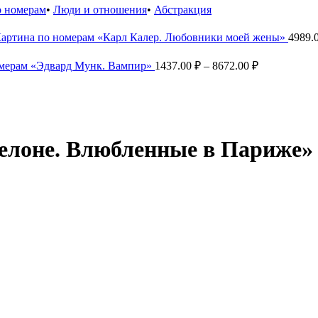
о номерам
•
Люди и отношения
•
Абстракция
артина по номерам «Карл Калер. Любовники моей жены»
4989.
Диапазон
омерам «Эдвард Мунк. Вампир»
1437.00
₽
–
8672.00
₽
цен:
1437.00 ₽
–
8672.00 ₽
Делоне. Влюбленные в Париже»