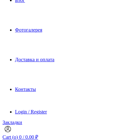
Блог
Фотогалерея
Доставка и оплата
Контакты
Login / Register
Закладки
Cart (
o
)
0
/
0.00
₽