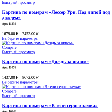
несколько
Быстрый просмотр
8672.00 ₽
вариаций.
Опции
Картина по номерам «Лессер Ури. Под липой под
можно
дождем»
выбрать
Арт. 11339
на
странице
Диапазон
1679.00
₽
–
7452.00
₽
товара.
цен:
Этот
Выберите параметры
1679.00 ₽
товар
–
имеет
Compare
несколько
Быстрый просмотр
7452.00 ₽
вариаций.
Опции
Картина по номерам «Дождь за окном»
можно
Арт. 11076
выбрать
на
Диапазон
1437.00
₽
–
8672.00
₽
странице
цен:
Этот
Выберите параметры
товара.
1437.00 ₽
товар
–
имеет
Compare
несколько
Быстрый просмотр
8672.00 ₽
вариаций.
Опции
Картина по номерам «В тени серого замка»
можно
Арт. 10344