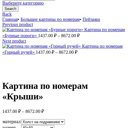
for:
Выберите категорию
Search
Back
Главная
•
Большие картины по номерам
•
Пейзажи
Previous product
Картина по номерам
Диапазон
«Бурные пороги»
1437.00
₽
–
8672.00
₽
цен:
Next product
1437.00 ₽
Картина по номерам
Диапазон
–
«Горный ручей»
1437.00
₽
–
8672.00
₽
цен:
8672.00 ₽
1437.00 ₽
–
Увеличить
8672.00 ₽
Картина по номерам
«Крыши»
Диапазон
1437.00
₽
–
8672.00
₽
цен:
1437.00 ₽
материал
–
размер