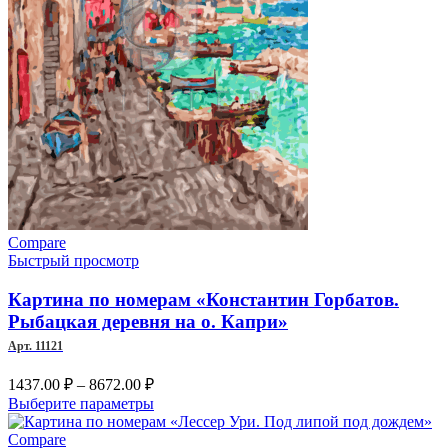
странице
товара.
Compare
Быстрый просмотр
Картина по номерам «Константин Горбатов.
Рыбацкая деревня на о. Капри»
Арт. 11121
Диапазон
1437.00
₽
–
8672.00
₽
цен:
Этот
Выберите параметры
1437.00 ₽
товар
–
имеет
Compare