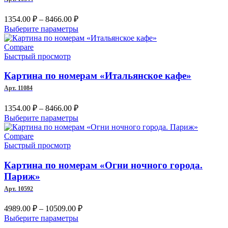
выбрать
на
Диапазон
1354.00
₽
–
8466.00
₽
странице
цен:
Этот
Выберите параметры
товара.
1354.00 ₽
товар
–
имеет
Compare
несколько
Быстрый просмотр
8466.00 ₽
вариаций.
Опции
Картина по номерам «Итальянское кафе»
можно
Арт. 11084
выбрать
на
Диапазон
1354.00
₽
–
8466.00
₽
странице
цен:
Этот
Выберите параметры
товара.
1354.00 ₽
товар
–
имеет
Compare
несколько
Быстрый просмотр
8466.00 ₽
вариаций.
Опции
Картина по номерам «Огни ночного города.
можно
Париж»
выбрать
Арт. 10592
на
странице
Диапазон
4989.00
₽
–
10509.00
₽
товара.
цен:
Этот
Выберите параметры
4989.00 ₽
товар