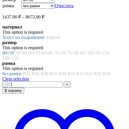
8672.00 ₽
рамка
Очистить
Диапазон
1437.00
₽
–
8672.00
₽
цен:
материал
1437.00 ₽
This option is required
–
Холст на подрамнике
Картон
8672.00 ₽
размер
This option is required
40×50
50×60
60×70
60×80
70×80
70×90
80×100
90×120
100×120
рамка
This option is required
без рамки
R01
R04
R06
R07
R09
R11
R12
R21
R33
R34
Clear selection
Количество
товара
В корзину
Картина
по
номерам
«Крыши»