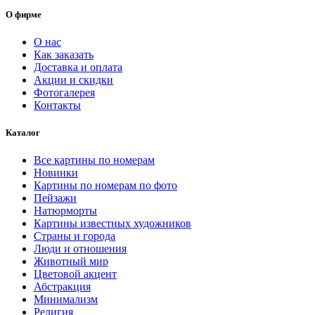
имеет
–
О фирме
несколько
10509.00 ₽
вариаций.
О нас
Опции
Как заказать
можно
Доставка и оплата
выбрать
Акции и скидки
на
Фотогалерея
странице
Контакты
товара.
Каталог
Все картины по номерам
Новинки
Картины по номерам по фото
Пейзажи
Натюрморты
Картины известных художников
Страны и города
Люди и отношения
Животный мир
Цветовой акцент
Абстракция
Минимализм
Религия