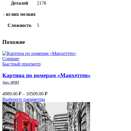
Деталей
2178
- из них мелких
Сложность
5
Похожие
Compare
Быстрый просмотр
Картина по номерам «Манхеттен»
Арт. 10593
Диапазон
4989.00
₽
–
10509.00
₽
цен:
Этот
Выберите параметры
4989.00 ₽
товар
имеет
–
несколько
10509.00 ₽
вариаций.
Опции
можно