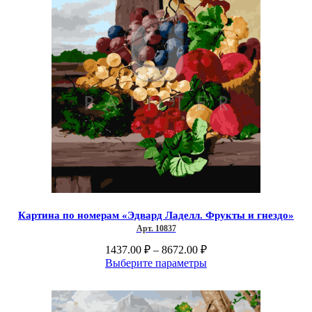
Картина по номерам «Эдвард Ладелл. Фрукты и гнездо»
Арт. 10837
Диапазон
1437.00
₽
–
8672.00
₽
цен:
Этот
Выберите параметры
1437.00 ₽
товар
–
имеет
несколько
8672.00 ₽