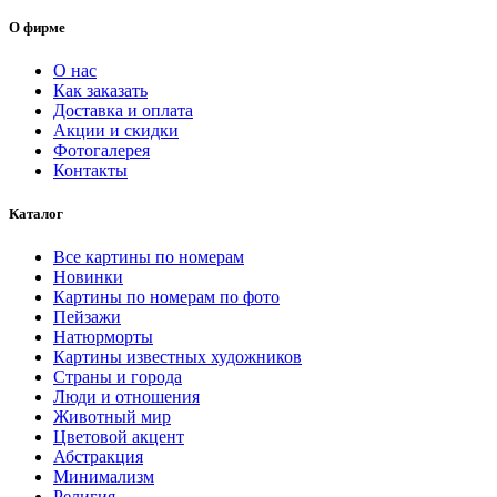
–
имеет
О фирме
несколько
8672.00 ₽
вариаций.
О нас
Опции
Как заказать
можно
Доставка и оплата
выбрать
Акции и скидки
на
Фотогалерея
странице
Контакты
товара.
Каталог
Все картины по номерам
Новинки
Картины по номерам по фото
Пейзажи
Натюрморты
Картины известных художников
Страны и города
Люди и отношения
Животный мир
Цветовой акцент
Абстракция
Минимализм
Религия