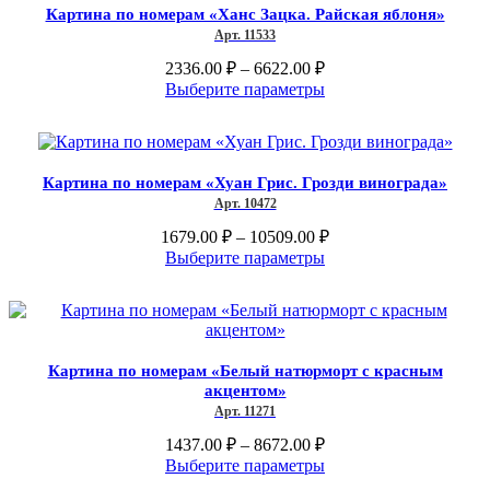
Картина по номерам «Ханс Зацка. Райская яблоня»
Опции
Арт. 11533
можно
выбрать
Диапазон
2336.00
₽
–
6622.00
₽
на
цен:
Этот
Выберите параметры
странице
2336.00 ₽
товар
товара.
–
имеет
несколько
6622.00 ₽
вариаций.
Картина по номерам «Хуан Грис. Грозди винограда»
Опции
Арт. 10472
можно
выбрать
Диапазон
1679.00
₽
–
10509.00
₽
на
цен:
Этот
Выберите параметры
странице
1679.00 ₽
товар
товара.
имеет
–
несколько
10509.00 ₽
вариаций.
Опции
Картина по номерам «Белый натюрморт с красным
можно
акцентом»
выбрать
Арт. 11271
на
странице
Диапазон
1437.00
₽
–
8672.00
₽
товара.
цен:
Этот
Выберите параметры
1437.00 ₽
товар