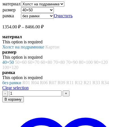
1354.00 ₽
материал
–
размер
8466.00 ₽
рамка
Очистить
Диапазон
1354.00
₽
–
8466.00
₽
цен:
материал
1354.00 ₽
This option is required
–
Холст на подрамнике
Картон
8466.00 ₽
размер
This option is required
40×50
50×60
60×70
60×80
70×80
70×90
80×100
90×120
100×120
рамка
This option is required
без рамки
R01
R04
R06
R07
R09
R11
R12
R21
R33
R34
Clear selection
Количество
товара
В корзину
Картина
по
номерам
«Серафина
Луи.