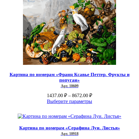
вариаций.
Опции
можно
выбрать
на
странице
товара.
Картина по номерам «Франц Ксавье Петтер. Фрукты и
попугаи»
Арт. 10609
Диапазон
1437.00
₽
–
8672.00
₽
цен:
Этот
Выберите параметры
1437.00 ₽
товар
–
имеет
несколько
8672.00 ₽
вариаций.
Картина по номерам «Серафина Луи. Листья»
Опции
Арт. 10918
можно