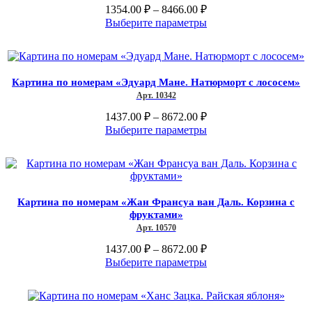
выбрать
Диапазон
1354.00
₽
–
8466.00
₽
на
цен:
Этот
Выберите параметры
странице
1354.00 ₽
товар
товара.
–
имеет
несколько
8466.00 ₽
вариаций.
Картина по номерам «Эдуард Мане. Натюрморт с лососем»
Опции
Арт. 10342
можно
выбрать
Диапазон
1437.00
₽
–
8672.00
₽
на
цен:
Этот
Выберите параметры
странице
1437.00 ₽
товар
товара.
–
имеет
несколько
8672.00 ₽
вариаций.
Опции
Картина по номерам «Жан Франсуа ван Даль. Корзина с
можно
фруктами»
выбрать
Арт. 10570
на
странице
Диапазон
1437.00
₽
–
8672.00
₽
товара.
цен:
Этот
Выберите параметры
1437.00 ₽
товар
–
имеет
несколько
8672.00 ₽
вариаций.