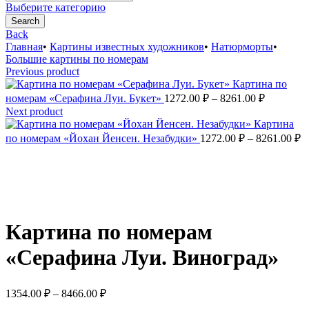
for:
Выберите категорию
Search
Back
Главная
•
Картины известных художников
•
Натюрморты
•
Большие картины по номерам
Previous product
Картина по
Диапазо
номерам «Серафина Луи. Букет»
1272.00
₽
–
8261.00
₽
цен:
Next product
1272.00 ₽
Картина
–
Д
по номерам «Йохан Йенсен. Незабудки»
1272.00
₽
–
8261.00
₽
ц
8261.00 ₽
1
–
8
Увеличить
Картина по номерам
«Серафина Луи. Виноград»
Диапазон
1354.00
₽
–
8466.00
₽
цен: