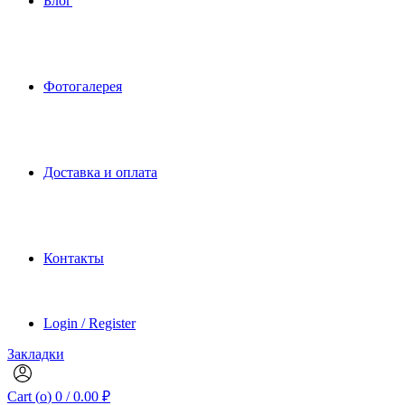
Блог
Фотогалерея
Доставка и оплата
Контакты
Login / Register
Закладки
Cart (
o
)
0
/
0.00
₽