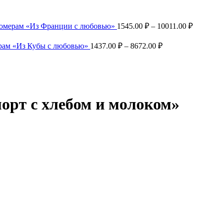
Диапазо
номерам «Из Франции с любовью»
1545.00
₽
–
10011.00
₽
цен:
1545.00 
Диапазон
рам «Из Кубы с любовью»
1437.00
₽
–
8672.00
₽
цен:
–
1437.00 ₽
10011.00
–
8672.00 ₽
орт с хлебом и молоком»