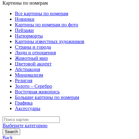
Картины по номерам
Все картины по номерам
Новинки
Картины по номерам по фото
Пейзажи
Натюрморты
Картины известных художников
Страны и города
Люди и отношения
Животный мир
Цветовой акцент
Абстракция
Минимализм
Религия
Золото – Серебро
Восточная живопись
Большие картины по номерам
Графика
Аксессуары
Search
for:
Выберите категорию
Search
Back