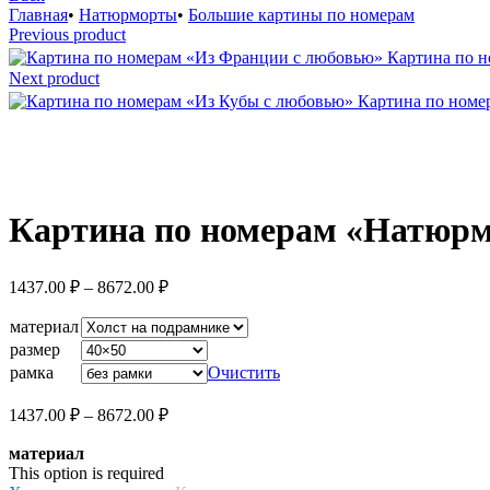
Главная
•
Натюрморты
•
Большие картины по номерам
Previous product
Картина по 
Next product
Картина по номе
Увеличить
Картина по номерам «Натюрм
Диапазон
1437.00
₽
–
8672.00
₽
цен:
1437.00 ₽
материал
–
размер
8672.00 ₽
рамка
Очистить
Диапазон
1437.00
₽
–
8672.00
₽
цен:
материал
1437.00 ₽
This option is required
–