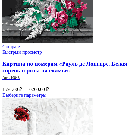
Compare
Быстрый просмотр
Картина по номерам «Рауль де Лонгпре. Белая
сирень и розы на скамье»
Арт. 10848
Диапазон
1591.00
₽
–
10260.00
₽
цен:
Этот
Выберите параметры
1591.00 ₽
товар
имеет
–
несколько
10260.00 ₽
вариаций.
Опции
можно
выбрать