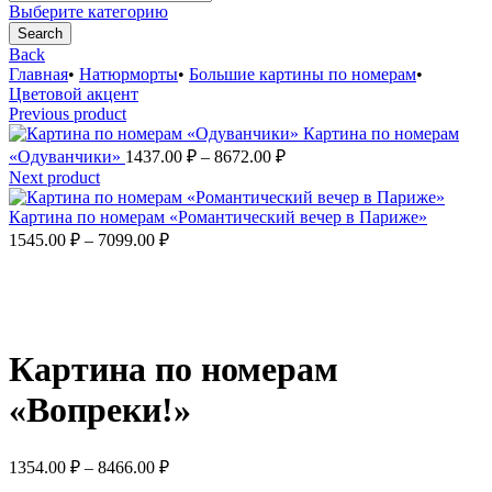
for:
Выберите категорию
Search
Back
Главная
•
Натюрморты
•
Большие картины по номерам
•
Цветовой акцент
Previous product
Картина по номерам
Диапазон
«Одуванчики»
1437.00
₽
–
8672.00
₽
цен:
Next product
1437.00 ₽
–
Картина по номерам «Романтический вечер в Париже»
Диапазон
8672.00 ₽
1545.00
₽
–
7099.00
₽
цен:
1545.00 ₽
–
Увеличить
7099.00 ₽
Картина по номерам
«Вопреки!»
Диапазон
1354.00
₽
–
8466.00
₽
цен: