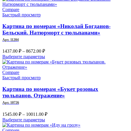
–
имеет
несколько
Compare
7787.00 ₽
вариаций.
Быстрый просмотр
Опции
можно
Картина по номерам «Николай Богданов-
выбрать
Бельский. Натюрморт с тюльпанами»
на
Арт. 11204
странице
товара.
Диапазон
1437.00
₽
–
8672.00
₽
цен:
Этот
Выберите параметры
1437.00 ₽
товар
–
имеет
несколько
Compare
8672.00 ₽
вариаций.
Быстрый просмотр
Опции
можно
Картина по номерам «Букет розовых
выбрать
тюльпанов. Отражение»
на
Арт. 10726
странице
товара.
Диапазон
1545.00
₽
–
10011.00
₽
цен:
Этот
Выберите параметры
1545.00 ₽
товар
имеет
–
Compare