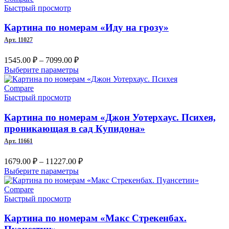
несколько
Быстрый просмотр
10011.00 ₽
вариаций.
Опции
Картина по номерам «Иду на грозу»
можно
Арт. 11027
выбрать
на
Диапазон
1545.00
₽
–
7099.00
₽
странице
цен:
Этот
Выберите параметры
товара.
1545.00 ₽
товар
–
имеет
Compare
несколько
Быстрый просмотр
7099.00 ₽
вариаций.
Опции
Картина по номерам «Джон Уотерхаус. Психея,
можно
проникающая в сад Купидона»
выбрать
Арт. 11661
на
странице
Диапазон
1679.00
₽
–
11227.00
₽
товара.
цен:
Этот
Выберите параметры
1679.00 ₽
товар
имеет
–
Compare
несколько
Быстрый просмотр
11227.00 ₽
вариаций.
Опции
Картина по номерам «Макс Стрекенбах.
можно