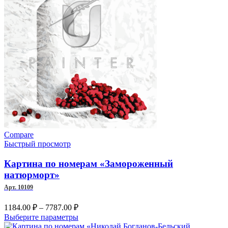
на
странице
товара.
Compare
Быстрый просмотр
Картина по номерам «Замороженный
натюрморт»
Арт. 10109
Диапазон
1184.00
₽
–
7787.00
₽
цен:
Этот
Выберите параметры
1184.00 ₽
товар