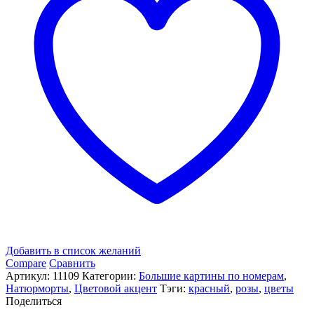
Добавить в список желаний
Compare
Сравнить
Артикул:
11109
Категории:
Большие картины по номерам
,
Натюрморты
,
Цветовой акцент
Тэги:
красный
,
розы
,
цветы
Поделиться