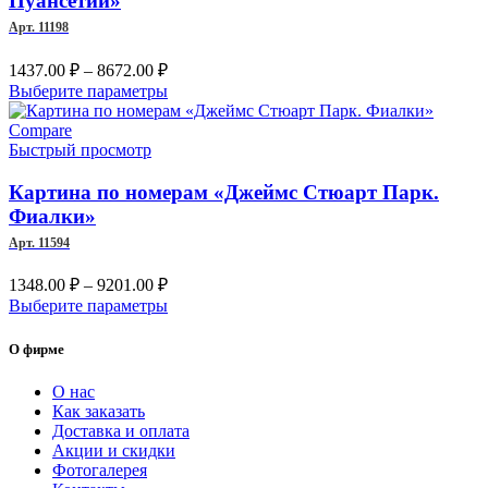
Пуансетии»
выбрать
Арт. 11198
на
странице
Диапазон
1437.00
₽
–
8672.00
₽
товара.
цен:
Этот
Выберите параметры
1437.00 ₽
товар
–
имеет
Compare
несколько
Быстрый просмотр
8672.00 ₽
вариаций.
Опции
Картина по номерам «Джеймс Стюарт Парк.
можно
Фиалки»
выбрать
Арт. 11594
на
странице
Диапазон
1348.00
₽
–
9201.00
₽
товара.
цен:
Этот
Выберите параметры
1348.00 ₽
товар
–
имеет
О фирме
несколько
9201.00 ₽
вариаций.
О нас
Опции
Как заказать
можно
Доставка и оплата
выбрать
Акции и скидки
на
Фотогалерея
странице