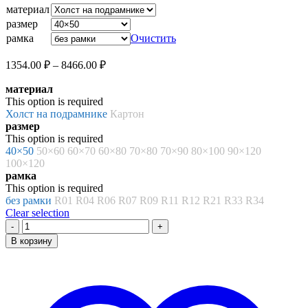
1354.00 ₽
материал
–
размер
8466.00 ₽
рамка
Очистить
Диапазон
1354.00
₽
–
8466.00
₽
цен:
материал
1354.00 ₽
This option is required
–
Холст на подрамнике
Картон
8466.00 ₽
размер
This option is required
40×50
50×60
60×70
60×80
70×80
70×90
80×100
90×120
100×120
рамка
This option is required
без рамки
R01
R04
R06
R07
R09
R11
R12
R21
R33
R34
Clear selection
Количество
товара
В корзину
Картина
по
номерам
«Вопреки!»