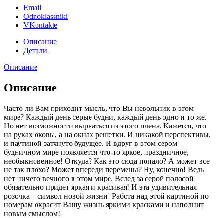
Email
Odnoklassniki
VKontakte
Описание
Детали
Описание
Описание
Часто ли Вам приходит мысль, что Вы невольник в этом
мире? Каждый день серые будни, каждый день одно и то же.
Но нет возможности вырваться из этого плена. Кажется, что
на руках оковы, а на окнах решетки. И никакой перспективы,
и паутиной затянуто будущее. И вдруг в этом сером
будничном мире появляется что-то яркое, праздничное,
необыкновенное! Откуда? Как это сюда попало? А может все
не так плохо? Может впереди перемены? Ну, конечно! Ведь
нет ничего вечного в этом мире. Вслед за серой полосой
обязательно придет яркая и красивая! И эта удивительная
розочка – символ новой жизни! Работа над этой картиной по
номерам окрасит Вашу жизнь яркими красками и наполнит
новым смыслом!