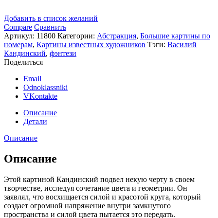
Добавить в список желаний
Compare
Сравнить
Артикул:
11800
Категории:
Абстракция
,
Большие картины по
номерам
,
Картины известных художников
Тэги:
Василий
Кандинский
,
фэнтези
Поделиться
Email
Odnoklassniki
VKontakte
Описание
Детали
Описание
Описание
Этой картиной Кандинский подвел некую черту в своем
творчестве, исследуя сочетание цвета и геометрии. Он
заявлял, что восхищается силой и красотой круга, который
создает огромной напряжение внутри замкнутого
пространства и силой цвета пытается это передать.