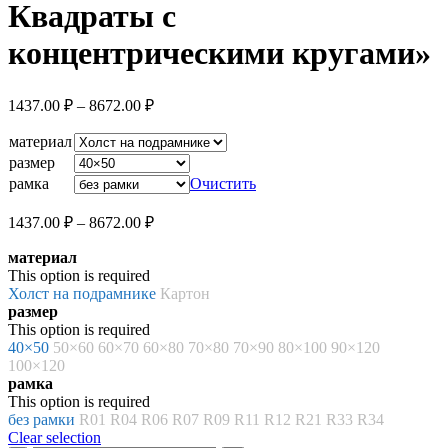
Квадраты с
концентрическими кругами»
Диапазон
1437.00
₽
–
8672.00
₽
цен:
1437.00 ₽
материал
–
размер
8672.00 ₽
рамка
Очистить
Диапазон
1437.00
₽
–
8672.00
₽
цен:
материал
1437.00 ₽
This option is required
–
Холст на подрамнике
Картон
8672.00 ₽
размер
This option is required
40×50
50×60
60×70
60×80
70×80
70×90
80×100
90×120
100×120
рамка
This option is required
без рамки
R01
R04
R06
R07
R09
R11
R12
R21
R33
R34
Clear selection