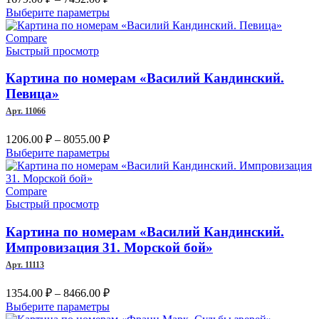
цен:
Этот
Выберите параметры
1679.00 ₽
товар
–
имеет
Compare
несколько
Быстрый просмотр
7452.00 ₽
вариаций.
Опции
Картина по номерам «Василий Кандинский.
можно
Певица»
выбрать
Арт. 11066
на
странице
Диапазон
1206.00
₽
–
8055.00
₽
товара.
цен:
Этот
Выберите параметры
1206.00 ₽
товар
–
имеет
несколько
Compare
8055.00 ₽
вариаций.
Быстрый просмотр
Опции
можно
Картина по номерам «Василий Кандинский.
выбрать
Импровизация 31. Морской бой»
на
Арт. 11113
странице
товара.
Диапазон
1354.00
₽
–
8466.00
₽
цен:
Этот
Выберите параметры
1354.00 ₽
товар