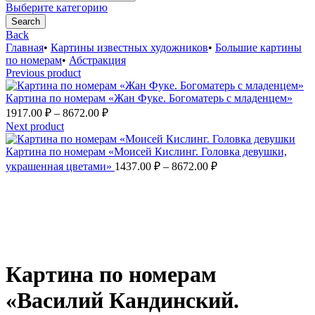
for:
Выберите категорию
Search
Back
Главная
•
Картины известных художников
•
Большие картины
по номерам
•
Абстракция
Previous product
Картина по номерам «Жан Фуке. Богоматерь с младенцем»
Диапазон
1917.00
₽
–
8672.00
₽
цен:
Next product
1917.00 ₽
–
Картина по номерам «Моисей Кислинг. Головка девушки,
Диапазон
8672.00 ₽
украшенная цветами»
1437.00
₽
–
8672.00
₽
цен:
1437.00 ₽
–
8672.00 ₽
Увеличить
Картина по номерам
«Василий Кандинский.