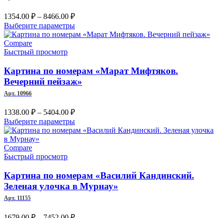
Диапазон
1354.00
₽
–
8466.00
₽
цен:
Этот
Выберите параметры
1354.00 ₽
товар
–
имеет
Compare
несколько
Быстрый просмотр
8466.00 ₽
вариаций.
Опции
Картина по номерам «Марат Мифтяков.
можно
Вечерний пейзаж»
выбрать
Арт. 10966
на
странице
Диапазон
1338.00
₽
–
5404.00
₽
товара.
цен:
Этот
Выберите параметры
1338.00 ₽
товар
–
имеет
несколько
Compare
5404.00 ₽
вариаций.
Быстрый просмотр
Опции
можно
Картина по номерам «Василий Кандинский.
выбрать
Зеленая улочка в Мурнау»
на
Арт. 11155
странице
товара.
Диапазон
1679.00
₽
–
7452.00
₽