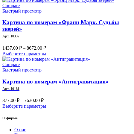
–
имеет
Compare
несколько
Быстрый просмотр
8466.00 ₽
вариаций.
Опции
Картина по номерам «Франц Марк. Судьбы
можно
зверей»
выбрать
Арт. 10337
на
странице
Диапазон
1437.00
₽
–
8672.00
₽
товара.
цен:
Этот
Выберите параметры
1437.00 ₽
товар
–
имеет
Compare
несколько
Быстрый просмотр
8672.00 ₽
вариаций.
Опции
Картина по номерам «Антигравитация»
можно
Арт. 10181
выбрать
на
Диапазон
877.00
₽
–
7630.00
₽
странице
цен:
Этот
Выберите параметры
товара.
877.00 ₽
товар
–
имеет
О фирме
несколько
7630.00 ₽
вариаций.
О нас
Опции