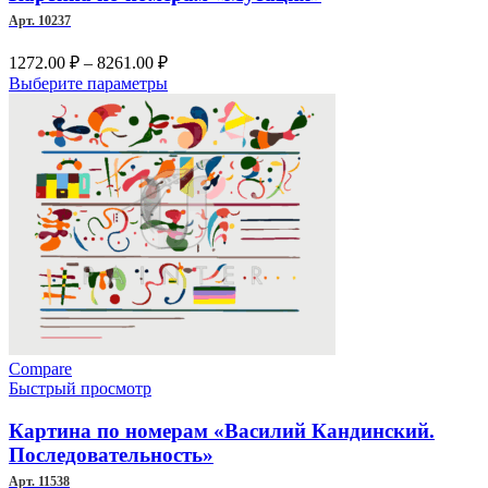
Арт. 10237
Диапазон
1272.00
₽
–
8261.00
₽
цен:
Этот
Выберите параметры
1272.00 ₽
товар
–
имеет
несколько
8261.00 ₽
вариаций.
Опции
можно
выбрать
на
странице
товара.
Compare
Быстрый просмотр
Картина по номерам «Василий Кандинский.
Последовательность»
Арт. 11538