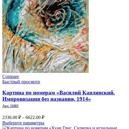
Compare
Быстрый просмотр
Картина по номерам «Василий Кандинский.
Импровизация без названия, 1914»
Арт. 11883
Диапазон
2336.00
₽
–
6622.00
₽
цен:
Этот
Выберите параметры
2336.00 ₽
товар