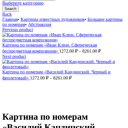
for:
Выберите категорию
Search
Back
Главная
•
Картины известных художников
•
Большие картины
по номерам
•
Абстракция
Previous product
Картина по номерам «Иван Клюн. Сферическая
Диапазон
беспредметная композиция»
1272.00
₽
–
8261.00
₽
цен:
Next product
1272.00 ₽
–
Картина по номерам «Василий Кандинский. Черный и
8261.00 ₽
Диапазон
фиолетовый»
1272.00
₽
–
8261.00
₽
цен:
1272.00 ₽
–
8261.00 ₽
Увеличить
Картина по номерам
«Василий Кандинский.