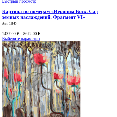
Быстрый просмотр
Картина по номерам «Иероним Босх. Сад
земных наслаждений. Фрагмент VI»
Арт. 11145
Диапазон
1437.00
₽
–
8672.00
₽
цен:
Этот
Выберите параметры
1437.00 ₽
товар
–
имеет
несколько
8672.00 ₽
вариаций.
Опции
можно
выбрать
на
странице
товара.