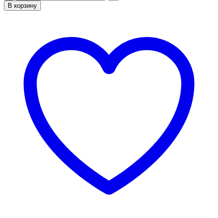
товара
В корзину
Картина
по
номерам
«Василий
Кандинский.
Решающий
розовый»