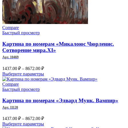
Compare
Быстрый просмотр
Картина по номерам «Микалоюс Чюрленис.
Сотворение мира.XI»
Арт. 10469
Диапазон
1437.00
₽
–
8672.00
₽
цен:
Этот
Выберите параметры
1437.00 ₽
товар
–
имеет
Compare
несколько
Быстрый просмотр
8672.00 ₽
вариаций.
Опции
Картина по номерам «Эдвард Мунк. Вампир»
можно
Арт. 11120
выбрать
на
Диапазон
1437.00
₽
–
8672.00
₽
странице
цен:
Этот
Выберите параметры
товара.