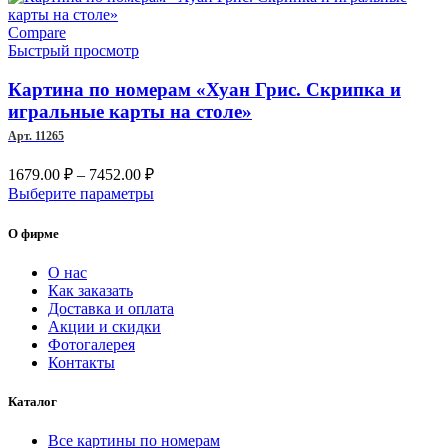
–
имеет
несколько
Compare
6622.00 ₽
вариаций.
Быстрый просмотр
Опции
можно
Картина по номерам «Хуан Грис. Скрипка и
выбрать
игральные карты на столе»
на
Арт. 11265
странице
товара.
Диапазон
1679.00
₽
–
7452.00
₽
цен:
Этот
Выберите параметры
1679.00 ₽
товар
–
имеет
О фирме
несколько
7452.00 ₽
вариаций.
О нас
Опции
Как заказать
можно
Доставка и оплата
выбрать
Акции и скидки
на
Фотогалерея
странице
Контакты
товара.
Каталог
Все картины по номерам