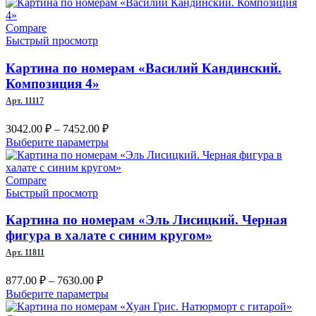
1437.00 ₽
товар
–
имеет
несколько
Compare
8672.00 ₽
вариаций.
Быстрый просмотр
Опции
можно
Картина по номерам «Василий Кандинский.
выбрать
Композиция 4»
на
Арт. 11117
странице
товара.
Диапазон
3042.00
₽
–
7452.00
₽
цен:
Этот
Выберите параметры
3042.00 ₽
товар
–
имеет
несколько
Compare
7452.00 ₽
вариаций.
Быстрый просмотр
Опции
можно
Картина по номерам «Эль Лисицкий. Черная
выбрать
фигура в халате с синим кругом»
на
Арт. 11811
странице
товара.
Диапазон
877.00
₽
–
7630.00
₽
цен:
Этот
Выберите параметры
877.00 ₽
товар