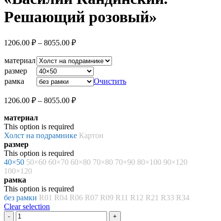
Решающий розовый»
Диапазон
1206.00
₽
–
8055.00
₽
цен:
1206.00 ₽
материал
–
размер
8055.00 ₽
рамка
Очистить
Диапазон
1206.00
₽
–
8055.00
₽
цен:
материал
1206.00 ₽
This option is required
–
Холст на подрамнике
Картон
8055.00 ₽
размер
This option is required
40×50
50×60
60×70
60×80
70×80
70×90
80×100
90×120
100×120
рамка
This option is required
без рамки
R01
R04
R06
R07
R09
R11
R12
R21
R33
R34
Clear selection
Количество