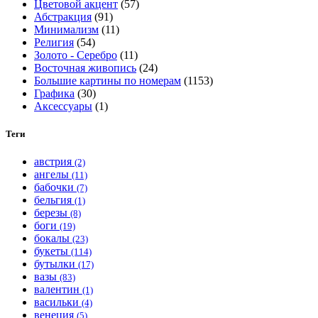
Цветовой акцент
(57)
Абстракция
(91)
Минимализм
(11)
Религия
(54)
Золото - Серебро
(11)
Восточная живопись
(24)
Большие картины по номерам
(1153)
Графика
(30)
Аксессуары
(1)
Теги
австрия
(2)
ангелы
(11)
бабочки
(7)
бельгия
(1)
березы
(8)
боги
(19)
бокалы
(23)
букеты
(114)
бутылки
(17)
вазы
(83)
валентин
(1)
васильки
(4)
венеция
(5)