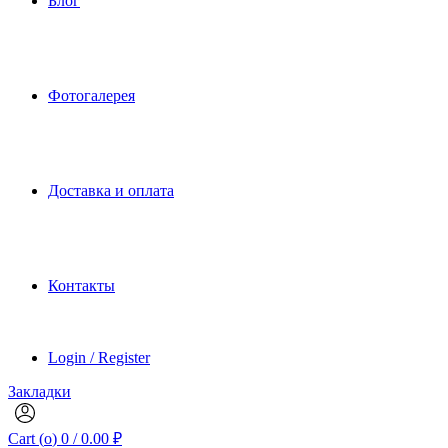
Блог
Фотогалерея
Доставка и оплата
Контакты
Login / Register
Закладки
Cart (
o
)
0
/
0.00
₽