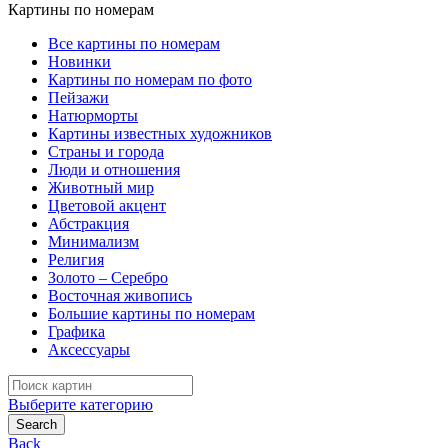
Картины по номерам
Все картины по номерам
Новинки
Картины по номерам по фото
Пейзажи
Натюрморты
Картины известных художников
Страны и города
Люди и отношения
Животный мир
Цветовой акцент
Абстракция
Минимализм
Религия
Золото – Серебро
Восточная живопись
Большие картины по номерам
Графика
Аксессуары
Search
for:
Выберите категорию
Search
Back