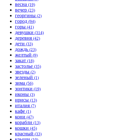
весна
(19)
вечер
(23)
георгины
(2)
город
(94)
горы
(41)
девушки
(314)
деревня
(42)
дети
(33)
дождь
(23)
желтый
(9)
закат
(18)
застолье
(35)
звезды
(2)
зеленый
(1)
зима
(56)
зонтики
(19)
иконы
(3)
ирисы
(13)
италия
(7)
кафе
(1)
кони
(47)
корабли
(13)
кошки
(45)
красный
(33)
крыши
(10)