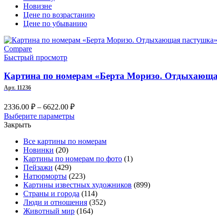
Новизне
Цене по возрастанию
Цене по убыванию
Compare
Быстрый просмотр
Картина по номерам «Берта Моризо. Отдыхающа
Арт. 11236
Диапазон
2336.00
₽
–
6622.00
₽
цен:
Этот
Выберите параметры
2336.00 ₽
товар
Закрыть
–
имеет
Все картины по номерам
несколько
6622.00 ₽
Новинки
(20)
вариаций.
Картины по номерам по фото
(1)
Опции
Пейзажи
(429)
можно
Натюрморты
(223)
выбрать
Картины известных художников
(899)
на
Страны и города
(114)
странице
Люди и отношения
(352)
товара.
Животный мир
(164)