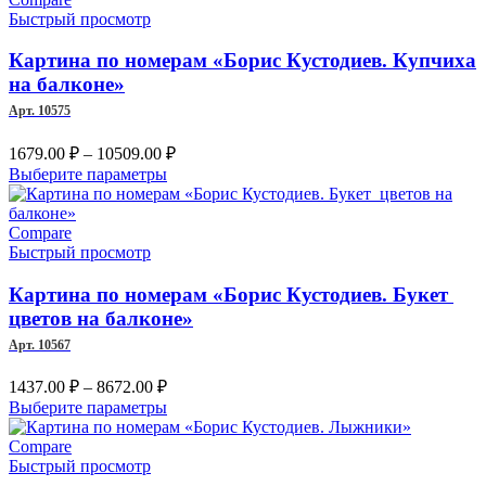
8672.00 ₽
вариаций.
Быстрый просмотр
Опции
можно
Картина по номерам «Борис Кустодиев. Купчиха
выбрать
на балконе»
на
Арт. 10575
странице
товара.
Диапазон
1679.00
₽
–
10509.00
₽
цен:
Этот
Выберите параметры
1679.00 ₽
товар
имеет
–
несколько
Compare
10509.00 ₽
вариаций.
Быстрый просмотр
Опции
можно
Картина по номерам «Борис Кустодиев. Букет
выбрать
цветов на балконе»
на
Арт. 10567
странице
товара.
Диапазон
1437.00
₽
–
8672.00
₽
цен:
Этот
Выберите параметры
1437.00 ₽
товар
–
имеет
Compare
несколько
Быстрый просмотр
8672.00 ₽
вариаций.