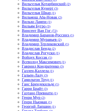
Вильгельм Котарбинский
(2)
Вильгельм Кунерт
(3)
Вильгельм Швар
(1)
Вильмош Аба-Новак
(2)
Вильхо Лампи
(1)
Вильям Бугро
(3)
Винсент Ван Гог
(72)
Владимир Баранов-Россинэ
(1)
Владимир Муравьев
(2)
Владимир Терликовский
(1)
Владислав Бенда
(2)
Владислав Рогуски
(1)
Войцех Коссак
(1)
Всеволод Максимович
(1)
Гавриил Кондратенко
(3)
Галлен-Каллела
(1)
Гальен-Лалу
(3)
Гамильтон Труд
(1)
Ганс Брендекильде
(1)
Гарри Брайт
(3)
Гаэтано Превиати
(1)
Генри Мур
(2)
Генри Ньюман
(1)
Георгий Лапшин
(1)
Герард Терборх