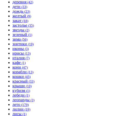
деревня
(42)
дети
(33)
дождь
(23)
желтый
(9)
закат
(18)
застолье
(35)
звезды
(2)
зеленый
(1)
зима
(56)
зонтики
(19)
иконы
(3)
ирисы
(13)
италия
(7)
кафе
(1)
кони
(47)
корабли
(13)
кошки
(45)
красный
(33)
крыши
(10)
кубизм
(1)
лебеди
(1)
леопарды
(3)
лето
(179)
лилии
(19)
лисы
(1)