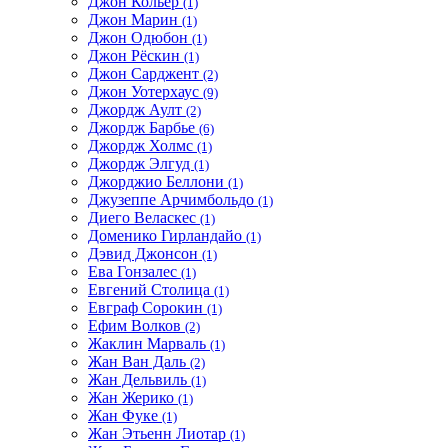
Джон Кольер
(1)
Джон Марин
(1)
Джон Одюбон
(1)
Джон Рёскин
(1)
Джон Сарджент
(2)
Джон Уотерхаус
(9)
Джордж Аулт
(2)
Джордж Барбье
(6)
Джордж Холмс
(1)
Джордж Элгуд
(1)
Джорджио Беллони
(1)
Джузеппе Арчимбольдо
(1)
Диего Веласкес
(1)
Доменико Гирландайо
(1)
Дэвид Джонсон
(1)
Ева Гонзалес
(1)
Евгений Столица
(1)
Евграф Сорокин
(1)
Ефим Волков
(2)
Жаклин Марваль
(1)
Жан Ван Даль
(2)
Жан Дельвиль
(1)
Жан Жерико
(1)
Жан Фуке
(1)
Жан Этьенн Лиотар
(1)