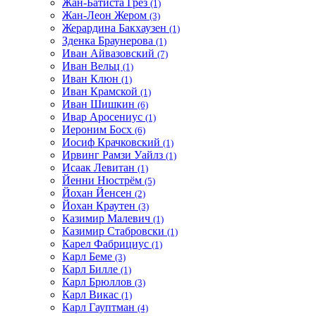
Жан-Батиста Грез
(1)
Жан-Леон Жером
(3)
Жерардина Бакхаузен
(1)
Зденка Браунерова
(1)
Иван Айвазовский
(7)
Иван Вельц
(1)
Иван Клюн
(1)
Иван Крамской
(1)
Иван Шишкин
(6)
Ивар Аросениус
(1)
Иероним Босх
(6)
Иосиф Крачковский
(1)
Ирвинг Рамзи Уайлз
(1)
Исаак Левитан
(1)
Йенни Нюстрём
(5)
Йохан Йенсен
(2)
Йохан Краутен
(3)
Казимир Малевич
(1)
Казимир Стабровски
(1)
Карел Фабрициус
(1)
Карл Беме
(3)
Карл Билле
(1)
Карл Брюллов
(3)
Карл Викас
(1)
Карл Гауптман
(4)