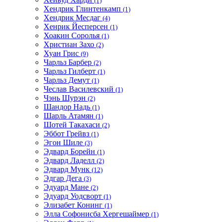
(1)
Хендрик Глинтенкамп
(1)
Хендрик Месдаг
(4)
Хенрик Йесперсен
(1)
Хоакин Соролья
(1)
Христиан Захо
(2)
Хуан Грис
(9)
Чарльз Барбер
(2)
Чарльз Гилберт
(1)
Чарльз Демут
(1)
Чеслав Василевский
(1)
Чэнь Шурэн
(2)
Шандор Надь
(1)
Шарль Атамян
(1)
Шотей Такахаси
(2)
Эббот Грейвз
(1)
Эгон Шиле
(3)
Эдвард Борейн
(1)
Эдвард Ладелл
(2)
Эдвард Мунк
(12)
Эдгар Дега
(3)
Эдуард Мане
(2)
Эдуард Уодсворт
(1)
Элизабет Конинг
(1)
Элла Софонисба Хергешаймер
(1)