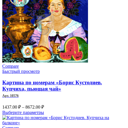
–
имеет
несколько
8672.00 ₽
вариаций.
Опции
можно
выбрать
на
странице
товара.
Compare
Быстрый просмотр
Картина по номерам «Борис Кустодиев.
Купчиха, пьющая чай»
Арт. 10576
Диапазон
1437.00
₽
–
8672.00
₽
цен:
Этот
Выберите параметры
1437.00 ₽
товар
–
имеет
несколько
Compare