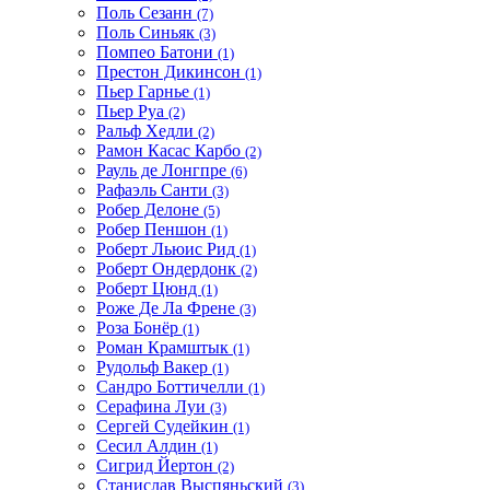
Поль Сезанн
(7)
Поль Синьяк
(3)
Помпео Батони
(1)
Престон Дикинсон
(1)
Пьер Гарнье
(1)
Пьер Руа
(2)
Ральф Хедли
(2)
Рамон Касас Карбо
(2)
Рауль де Лонгпре
(6)
Рафаэль Санти
(3)
Робер Делоне
(5)
Робер Пеншон
(1)
Роберт Льюис Рид
(1)
Роберт Ондердонк
(2)
Роберт Цюнд
(1)
Роже Де Ла Френе
(3)
Роза Бонёр
(1)
Роман Крамштык
(1)
Рудольф Вакер
(1)
Сандро Боттичелли
(1)
Серафина Луи
(3)
Сергей Судейкин
(1)
Сесил Алдин
(1)
Сигрид Йертон
(2)
Станислав Выспяньский
(3)