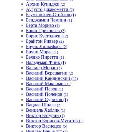
Архип Куинджи
(2)
Аугусто Джакометти
(2)
Баумгартнер-Стойлов
(1)
Бенджамин Чампни
(1)
Берта Моризо
(1)
Борис Григорьев
(2)
Борис Кустодиев
(12)
Брайтон Ривьер
(2)
Бруно Лильефорс
(2)
Бруно Морас
(1)
Бьянко Пиретти
(1)
Вальдемар Финк
(1)
Вальтер Морас
(3)
Василий Верещагин
(2)
Василий Кандинский
(45)
Василий Максимов
(1)
Василий Перов
(1)
Василий Поленов
(1)
Василий Суриков
(1)
Вацлав Шпала
(2)
Венцель Хаблик
(1)
Виктор Батурин
(1)
Виктор Борисов-Мусатов
(1)
Виктор Васнецов
(5)
Виллем Ван Алст
(1)