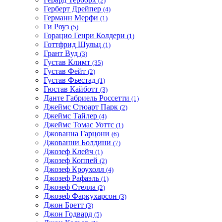
(2)
Герберт Дрейпер
(4)
Германн Мерфи
(1)
Ги Роуз
(5)
Горацио Генри Колдери
(1)
Готтфрид Шульц
(1)
Грант Вуд
(3)
Густав Климт
(35)
Густав Фейт
(2)
Густав Фьестад
(1)
Гюстав Кайботт
(3)
Данте Габриель Россетти
(1)
Джеймс Стюарт Парк
(2)
Джеймс Тайлер
(4)
Джеймс Томас Уоттс
(1)
Джованна Гарцони
(6)
Джованни Болдини
(7)
Джозеф Клейч
(1)
Джозеф Коппей
(2)
Джозеф Кроухолл
(4)
Джозеф Рафаэль
(1)
Джозеф Стелла
(2)
Джозеф Фаркухарсон
(3)
Джон Бретт
(3)
Джон Годвард
(5)