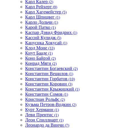
Карл Калер
(2)
Карл Рейхерт
(9)
Карл Хагемейстер
(5)
Карл Шпицвег
(1)
Карло Дольчи
(1)
Карой Патко
(1)
Каспар Дэвид Фридрих
(1)
Кассий Кулидж
(5)
Кацусика Хокусай
(1)
Клод Моне
(33)
Кнут Бааде
(1)
Коно Байрэй
(2)
Конрад Мяги
(2)
Константин Богаевский
(2)
Константин Вещилов
(1)
Константин Горбатов
(10)
Константин Коровин
(3)
Константин Крыжицкий
(1)
Константин Сомов
(1)
Кристиан Рольфс
(2)
Кузьма Петров-Водкин
(2)
Курт Херманн
(1)
Леви Прентис
(1)
Леон Спиллиарт
(1)
Леонардо да Винчи
(7)