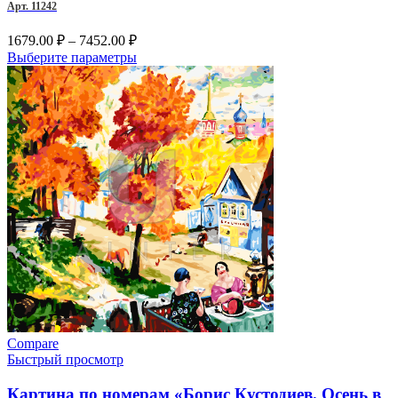
Арт. 11242
на
странице
Диапазон
1679.00
₽
–
7452.00
₽
товара.
цен:
Этот
Выберите параметры
1679.00 ₽
товар
–
имеет
несколько
7452.00 ₽
вариаций.
Опции
можно
выбрать
на
странице
товара.
Compare
Быстрый просмотр
Картина по номерам «Борис Кустодиев. Осень в