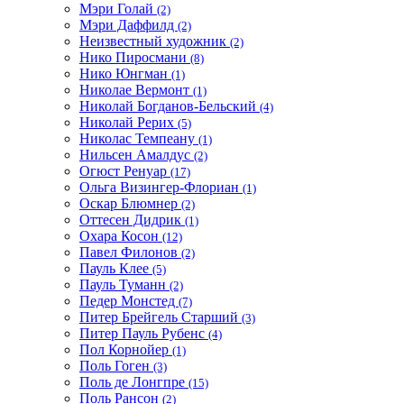
Мэри Голай
(2)
Мэри Даффилд
(2)
Неизвестный художник
(2)
Нико Пиросмани
(8)
Нико Юнгман
(1)
Николае Вермонт
(1)
Николай Богданов-Бельский
(4)
Николай Рерих
(5)
Николас Темпеану
(1)
Нильсен Амалдус
(2)
Огюст Ренуар
(17)
Ольга Визингер-Флориан
(1)
Оскар Блюмнер
(2)
Оттесен Дидрик
(1)
Охара Косон
(12)
Павел Филонов
(2)
Пауль Клее
(5)
Пауль Туманн
(2)
Педер Монстед
(7)
Питер Брейгель Старший
(3)
Питер Пауль Рубенс
(4)
Пол Корнойер
(1)
Поль Гоген
(3)
Поль де Лонгпре
(15)
Поль Рансон
(2)