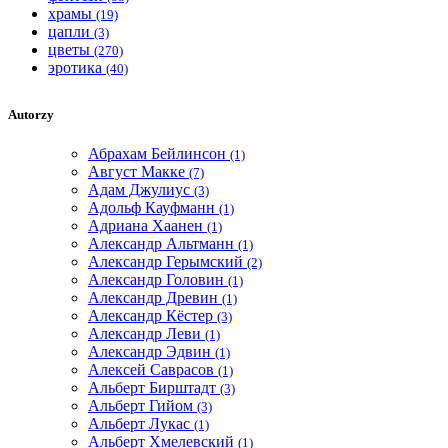
храмы
(19)
цапли
(3)
цветы
(270)
эротика
(40)
Autorzy
Абрахам Бейлинсон
(1)
Август Макке
(7)
Адам Джулиус
(3)
Адольф Кауфманн
(1)
Адриана Хаанен
(1)
Александр Альтманн
(1)
Александр Герымский
(2)
Александр Головин
(1)
Александр Древин
(1)
Александр Кёстер
(3)
Александр Леви
(1)
Александр Эдвин
(1)
Алексей Саврасов
(1)
Альберт Бирштадт
(3)
Альберт Гийом
(3)
Альберт Лукас
(1)
Альберт Хмелевский
(1)