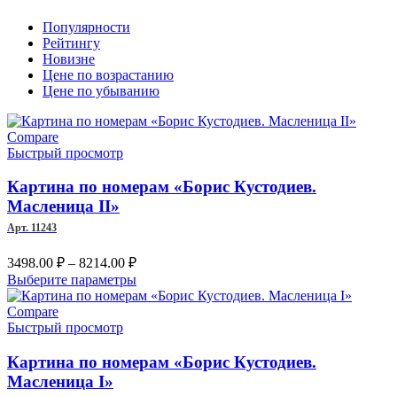
Популярности
Рейтингу
Новизне
Цене по возрастанию
Цене по убыванию
Compare
Быстрый просмотр
Картина по номерам «Борис Кустодиев.
Масленица II»
Арт. 11243
Диапазон
3498.00
₽
–
8214.00
₽
цен:
Этот
Выберите параметры
3498.00 ₽
товар
–
имеет
Compare
несколько
Быстрый просмотр
8214.00 ₽
вариаций.
Опции
Картина по номерам «Борис Кустодиев.
можно
Масленица I»
выбрать