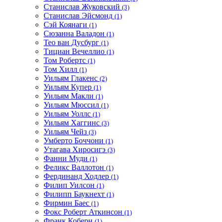
Станислав Жуковский
(3)
Станислав Эйсмонд
(1)
Сэй Коянаги
(1)
Сюзанна Валадон
(1)
Тео ван Дусбург
(1)
Тициан Вечеллио
(1)
Том Робертс
(1)
Том Хилл
(1)
Уильям Глакенс
(2)
Уильям Купер
(1)
Уильям Макли
(1)
Уильям Мюссил
(1)
Уильям Уоллс
(1)
Уильям Хаггинс
(3)
Уильям Чейз
(3)
Умберто Боччони
(1)
Утагава Хиросигэ
(3)
Фанни Муди
(1)
Феликс Валлотон
(1)
Фердинанд Ходлер
(1)
Филип Уилсон
(1)
Филипп Баукнехт
(1)
Фирмин Баес
(1)
Фокс Роберт Аткинсон
(1)
Франк Коберн
(1)