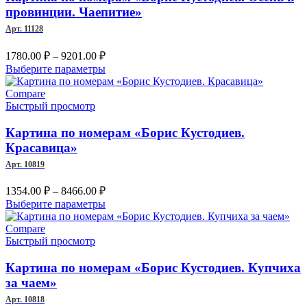
провинции. Чаепитие»
Арт. 11128
Диапазон
1780.00
₽
–
9201.00
₽
цен:
Этот
Выберите параметры
1780.00 ₽
товар
–
имеет
Compare
несколько
Быстрый просмотр
9201.00 ₽
вариаций.
Опции
Картина по номерам «Борис Кустодиев.
можно
Красавица»
выбрать
Арт. 10819
на
странице
Диапазон
1354.00
₽
–
8466.00
₽
товара.
цен:
Этот
Выберите параметры
1354.00 ₽
товар
–
имеет
Compare
несколько
Быстрый просмотр
8466.00 ₽
вариаций.
Опции
Картина по номерам «Борис Кустодиев. Купчиха
можно
за чаем»
выбрать
Арт. 10818
на