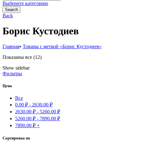
for:
Выберите категорию
Search
Back
Борис Кустодиев
Главная
•
Товары с меткой «Борис Кустодиев»
Сортировка:
Показаны все (12)
самые
Show sidebar
недавние
Фильтры
Цена
Все
0.00
₽
-
2630.00
₽
2630.00
₽
-
5260.00
₽
5260.00
₽
-
7890.00
₽
7890.00
₽
+
Сортировка по