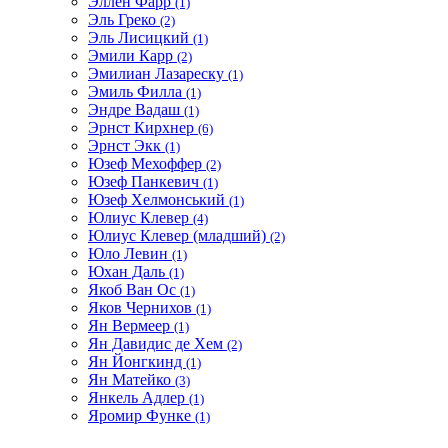
Эллен Фарр
(1)
Эль Греко
(2)
Эль Лисицкий
(1)
Эмили Карр
(2)
Эмилиан Лазареску
(1)
Эмиль Филла
(1)
Эндре Вадаш
(1)
Эрнст Кирхнер
(6)
Эрнст Экк
(1)
Юзеф Мехоффер
(2)
Юзеф Панкевич
(1)
Юзеф Хелмонський
(1)
Юлиус Клевер
(4)
Юлиус Клевер (младший)
(2)
Юло Левин
(1)
Юхан Даль
(1)
Якоб Ван Ос
(1)
Яков Чернихов
(1)
Ян Вермеер
(1)
Ян Давидис де Хем
(2)
Ян Йонгкинд
(1)
Ян Матейко
(3)
Янкель Адлер
(1)
Яромир Функе
(1)