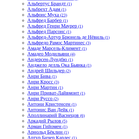
Альбертус Брандт
(1)
Альбрехт Адам
(1)
Альфонс Муха
(23)
Альфред Барбер
(1)
Альфред Генри Маурер
(1)
Альфред Парсонс
(1)
Альфред-Артур Брюнель де Нёвиль
(1)
Альфредо Рамос Мартинес
(3)
Амаде Марсель-Климент
(1)
Амадео Модильяни
(4)
Андерсен-Лундбю
(1)
Анджело делль Ока Бьянка
(1)
Андрей Шильдер
(2)
Анри Бива
(1)
Анри Кросс
(3)
Анри Мартин
(1)
Анри Приват-Лайвмонт
(1)
Анри Руссо
(2)
Антони Кристенсен
(1)
Антонис Ван Дейк
(1)
Аполлинарий Васнецов
(6)
Аркадий Рылов
(5)
Арман Гийомен
(1)
Арнольд Бёклин
(1)
Артур Бичер Карлес
(1)