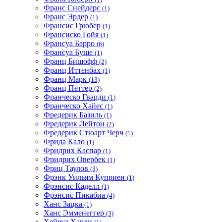
Франс Снейдерс
(1)
Франс Эрдер
(1)
Франсис Грюбер
(1)
Франсиско Гойя
(1)
Франсуа Барро
(6)
Франсуа Буше
(1)
Франц Бишофф
(2)
Франц Иттенбах
(1)
Франц Марк
(13)
Франц Петтер
(2)
Франческо Гварди
(1)
Франческо Хайес
(1)
Фредерик Базиль
(1)
Фредерик Лейтон
(2)
Фредерик Стюарт Черч
(1)
Фрида Кало
(1)
Фридрих Каспар
(1)
Фридрих Овербек
(1)
Фриц Таулов
(3)
Фрэнк Уильям Куприен
(1)
Фрэнсис Каделл
(1)
Фрэнсис Пикабиа
(4)
Ханс Зацка
(1)
Ханс Эмменеггер
(3)
Хейвуд Харди