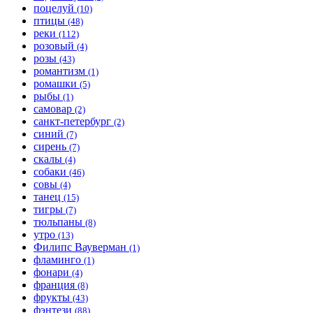
поцелуй
(10)
птицы
(48)
реки
(112)
розовый
(4)
розы
(43)
романтизм
(1)
ромашки
(5)
рыбы
(1)
самовар
(2)
санкт-петербург
(2)
синий
(7)
сирень
(7)
скалы
(4)
собаки
(46)
совы
(4)
танец
(15)
тигры
(7)
тюльпаны
(8)
утро
(13)
Филипс Вауверман
(1)
фламинго
(1)
фонари
(4)
франция
(8)
фрукты
(43)
фэнтези
(88)