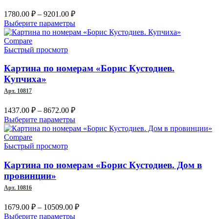
странице
Диапазон
1780.00
₽
–
9201.00
₽
товара.
цен:
Этот
Выберите параметры
1780.00 ₽
товар
–
имеет
Compare
несколько
Быстрый просмотр
9201.00 ₽
вариаций.
Опции
Картина по номерам «Борис Кустодиев.
можно
Купчиха»
выбрать
Арт. 10817
на
странице
Диапазон
1437.00
₽
–
8672.00
₽
товара.
цен:
Этот
Выберите параметры
1437.00 ₽
товар
–
имеет
Compare
несколько
Быстрый просмотр
8672.00 ₽
вариаций.
Опции
Картина по номерам «Борис Кустодиев. Дом в
можно
провинции»
выбрать
Арт. 10816
на
странице
Диапазон
1679.00
₽
–
10509.00
₽
товара.
цен:
Этот
Выберите параметры