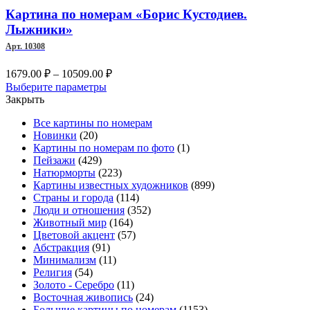
Опции
Картина по номерам «Борис Кустодиев.
можно
Лыжники»
выбрать
Арт. 10308
на
странице
Диапазон
1679.00
₽
–
10509.00
₽
товара.
цен:
Этот
Выберите параметры
1679.00 ₽
товар
Закрыть
имеет
–
Все картины по номерам
несколько
10509.00 ₽
Новинки
(20)
вариаций.
Картины по номерам по фото
(1)
Опции
Пейзажи
(429)
можно
Натюрморты
(223)
выбрать
Картины известных художников
(899)
на
Страны и города
(114)
странице
Люди и отношения
(352)
товара.
Животный мир
(164)
Цветовой акцент
(57)
Абстракция
(91)
Минимализм
(11)
Религия
(54)
Золото - Серебро
(11)
Восточная живопись
(24)
Большие картины по номерам
(1153)