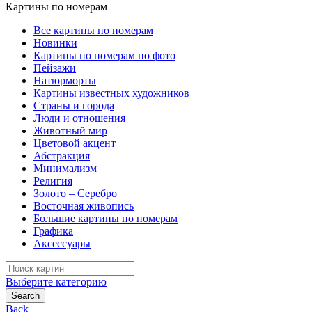
Картины по номерам
Все картины по номерам
Новинки
Картины по номерам по фото
Пейзажи
Натюрморты
Картины известных художников
Страны и города
Люди и отношения
Животный мир
Цветовой акцент
Абстракция
Минимализм
Религия
Золото – Серебро
Восточная живопись
Большие картины по номерам
Графика
Аксессуары
Search
for:
Выберите категорию
Search
Back