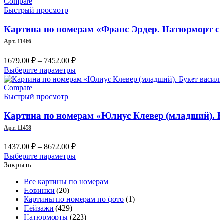
–
имеет
Compare
несколько
Быстрый просмотр
7452.00 ₽
вариаций.
Опции
Картина по номерам «Франс Эрдер. Натюрморт с
можно
Арт. 11466
выбрать
на
Диапазон
1679.00
₽
–
7452.00
₽
странице
цен:
Этот
Выберите параметры
товара.
1679.00 ₽
товар
–
имеет
Compare
несколько
Быстрый просмотр
7452.00 ₽
вариаций.
Опции
Картина по номерам «Юлиус Клевер (младший). 
можно
Арт. 11458
выбрать
на
Диапазон
1437.00
₽
–
8672.00
₽
странице
цен:
Этот
Выберите параметры
товара.
1437.00 ₽
товар
Закрыть
–
имеет
Все картины по номерам
несколько
8672.00 ₽
Новинки
(20)
вариаций.
Картины по номерам по фото
(1)
Опции
Пейзажи
(429)
можно
Натюрморты
(223)
выбрать