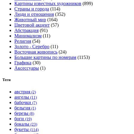
Картины известных художников
(899)
на
Страны и города
(114)
странице
Люди и отношения
(352)
товара.
Животный мир
(164)
Цветовой акцент
(57)
Абстракция
(91)
Минимализм
(11)
Религия
(54)
Золото - Серебро
(11)
Восточная живопись
(24)
Большие картины по номерам
(1153)
Графика
(30)
Аксессуары
(1)
Теги
австрия
(2)
ангелы
(11)
бабочки
(7)
бельгия
(1)
березы
(8)
боги
(19)
бокалы
(23)
букеты
(114)