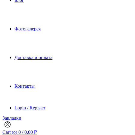
Блог
Фотогалерея
Доставка и оплата
Контакты
Login / Register
Закладки
Cart (
o
)
0
/
0.00
₽