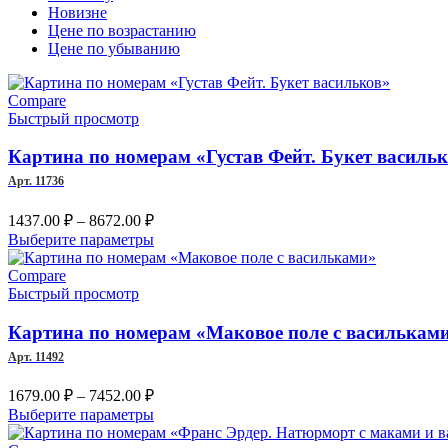
Новизне
Цене по возрастанию
Цене по убыванию
Compare
Быстрый просмотр
Картина по номерам «Густав Фейт. Букет василь
Арт. 11736
Диапазон
1437.00
₽
–
8672.00
₽
цен:
Этот
Выберите параметры
1437.00 ₽
товар
–
имеет
Compare
несколько
Быстрый просмотр
8672.00 ₽
вариаций.
Опции
Картина по номерам «Маковое поле с василькам
можно
Арт. 11492
выбрать
на
Диапазон
1679.00
₽
–
7452.00
₽
странице
цен:
Этот
Выберите параметры
товара.
1679.00 ₽
товар