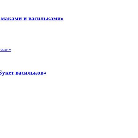
 маками и васильками»
Букет васильков»