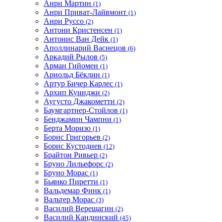
Анри Мартин
(1)
Анри Приват-Лайвмонт
(1)
Анри Руссо
(2)
Антони Кристенсен
(1)
Антонис Ван Дейк
(1)
Аполлинарий Васнецов
(6)
Аркадий Рылов
(5)
Арман Гийомен
(1)
Арнольд Бёклин
(1)
Артур Бичер Карлес
(1)
Архип Куинджи
(2)
Аугусто Джакометти
(2)
Баумгартнер-Стойлов
(1)
Бенджамин Чампни
(1)
Берта Моризо
(1)
Борис Григорьев
(2)
Борис Кустодиев
(12)
Брайтон Ривьер
(2)
Бруно Лильефорс
(2)
Бруно Морас
(1)
Бьянко Пиретти
(1)
Вальдемар Финк
(1)
Вальтер Морас
(3)
Василий Верещагин
(2)
Василий Кандинский
(45)