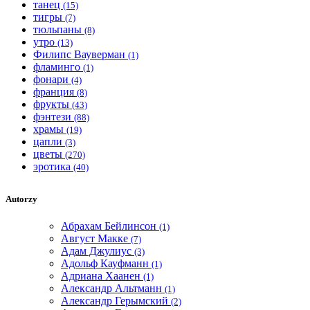
танец
(15)
тигры
(7)
тюльпаны
(8)
утро
(13)
Филипс Вауверман
(1)
фламинго
(1)
фонари
(4)
франция
(8)
фрукты
(43)
фэнтези
(88)
храмы
(19)
цапли
(3)
цветы
(270)
эротика
(40)
Autorzy
Абрахам Бейлинсон
(1)
Август Макке
(7)
Адам Джулиус
(3)
Адольф Кауфманн
(1)
Адриана Хаанен
(1)
Александр Альтманн
(1)
Александр Герымский
(2)