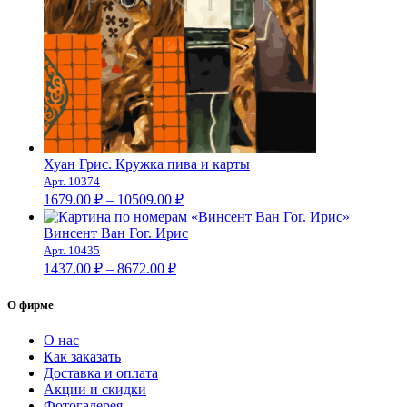
Хуан Грис. Кружка пива и карты
Арт. 10374
Диапазон
1679.00
₽
–
10509.00
₽
цен:
1679.00 ₽
Винсент Ван Гог. Ирис
–
Арт. 10435
Диапазон
10509.00 ₽
1437.00
₽
–
8672.00
₽
цен:
1437.00 ₽
О фирме
–
8672.00 ₽
О нас
Как заказать
Доставка и оплата
Акции и скидки
Фотогалерея