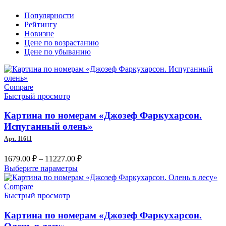
Популярности
Рейтингу
Новизне
Цене по возрастанию
Цене по убыванию
Compare
Быстрый просмотр
Картина по номерам «Джозеф Фаркухарсон.
Испуганный олень»
Арт. 11611
Диапазон
1679.00
₽
–
11227.00
₽
цен:
Этот
Выберите параметры
1679.00 ₽
товар
имеет
–
Compare
несколько
Быстрый просмотр
11227.00 ₽
вариаций.
Опции
Картина по номерам «Джозеф Фаркухарсон.
можно