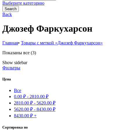
for:
Выберите категорию
Search
Back
Джозеф Фаркухарсон
Главная
•
Товары с меткой «Джозеф Фаркухарсон»
Сортировка:
Показаны все (3)
самые
Show sidebar
недавние
Фильтры
Цена
Все
0.00
₽
-
2810.00
₽
2810.00
₽
-
5620.00
₽
5620.00
₽
-
8430.00
₽
8430.00
₽
+
Сортировка по