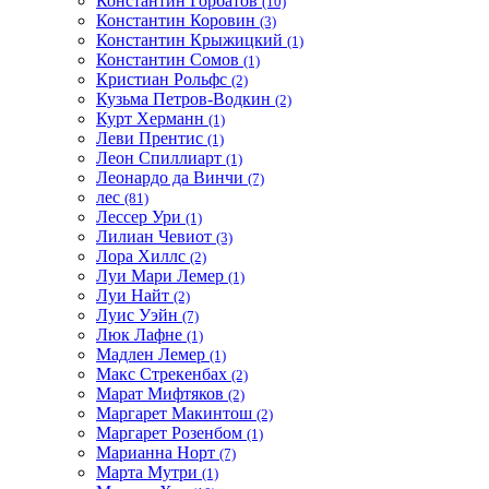
Константин Горбатов
(10)
Константин Коровин
(3)
Константин Крыжицкий
(1)
Константин Сомов
(1)
Кристиан Рольфс
(2)
Кузьма Петров-Водкин
(2)
Курт Херманн
(1)
Леви Прентис
(1)
Леон Спиллиарт
(1)
Леонардо да Винчи
(7)
лес
(81)
Лессер Ури
(1)
Лилиан Чевиот
(3)
Лора Хиллс
(2)
Луи Мари Лемер
(1)
Луи Найт
(2)
Луис Уэйн
(7)
Люк Лафне
(1)
Мадлен Лемер
(1)
Макс Стрекенбах
(2)
Марат Мифтяков
(2)
Маргарет Макинтош
(2)
Маргарет Розенбом
(1)
Марианна Норт
(7)
Марта Мутри
(1)