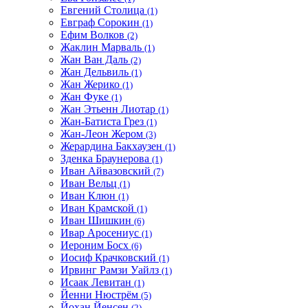
Евгений Столица
(1)
Евграф Сорокин
(1)
Ефим Волков
(2)
Жаклин Марваль
(1)
Жан Ван Даль
(2)
Жан Дельвиль
(1)
Жан Жерико
(1)
Жан Фуке
(1)
Жан Этьенн Лиотар
(1)
Жан-Батиста Грез
(1)
Жан-Леон Жером
(3)
Жерардина Бакхаузен
(1)
Зденка Браунерова
(1)
Иван Айвазовский
(7)
Иван Вельц
(1)
Иван Клюн
(1)
Иван Крамской
(1)
Иван Шишкин
(6)
Ивар Аросениус
(1)
Иероним Босх
(6)
Иосиф Крачковский
(1)
Ирвинг Рамзи Уайлз
(1)
Исаак Левитан
(1)
Йенни Нюстрём
(5)
Йохан Йенсен
(2)