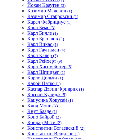
Йохан Краутен
(3)
Казимир Малевич
(1)
Казимир Стабровски
(1)
Карел Фабрициус
(1)
Карл Беме
(3)
Карл Билле
(1)
Карл Брюллов
(3)
Карл Викас
(1)
Карл Гауптман
(4)
Карл Калер
(2)
Карл Рейхерт
(9)
Карл Хагемейстер
(5)
Карл Шпицвег
(1)
Карло Дольчи
(1)
Карой Патко
(1)
Каспар Дэвид Фридрих
(1)
Кассий Кулидж
(5)
Кацусика Хокусай
(1)
Клод Моне
(33)
Кнут Бааде
(1)
Коно Байрэй
(2)
Конрад Мяги
(2)
Константин Богаевский
(2)
Константин Вещилов
(1)