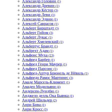
Александр Головин
(1)
Александр Древин
(1)
Александр Кёстер
(3)
Александр Леви
(1)
Александр Эдвин
(1)
Алексей Саврасов
(1)
Альберт Бирштадт
(3)
Альберт Гийом
(3)
Альберт Лукас
(1)
Альберт Хмелевский
(1)
Альбертус Брандт
(1)
Альбрехт Адам
(1)
Альфонс Муха
(23)
Альфред Барбер
(1)
Альфред Генри Маурер
(1)
Альфред Парсонс
(1)
Альфред-Артур Брюнель де Нёвиль
(1)
Альфредо Рамос Мартинес
(3)
Амаде Марсель-Климент
(1)
Амадео Модильяни
(4)
Андерсен-Лундбю
(1)
Анджело делль Ока Бьянка
(1)
Андрей Шильдер
(2)
Анри Бива
(1)
Анри Кросс
(3)