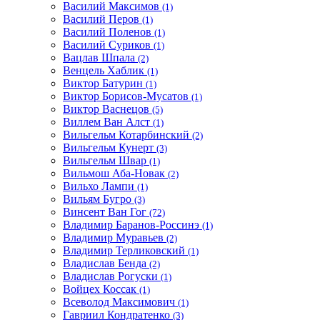
Василий Максимов
(1)
Василий Перов
(1)
Василий Поленов
(1)
Василий Суриков
(1)
Вацлав Шпала
(2)
Венцель Хаблик
(1)
Виктор Батурин
(1)
Виктор Борисов-Мусатов
(1)
Виктор Васнецов
(5)
Виллем Ван Алст
(1)
Вильгельм Котарбинский
(2)
Вильгельм Кунерт
(3)
Вильгельм Швар
(1)
Вильмош Аба-Новак
(2)
Вильхо Лампи
(1)
Вильям Бугро
(3)
Винсент Ван Гог
(72)
Владимир Баранов-Россинэ
(1)
Владимир Муравьев
(2)
Владимир Терликовский
(1)
Владислав Бенда
(2)
Владислав Рогуски
(1)
Войцех Коссак
(1)
Всеволод Максимович
(1)
Гавриил Кондратенко
(3)