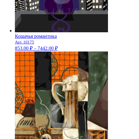
Кошачья романтика
Арт. 10175
Диапазон
853.00
₽
–
7442.00
₽
цен:
853.00 ₽
–
7442.00 ₽