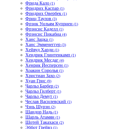
Фрида Кало
(1)
Фридрих Каспар
(1)
Фридрих Овербек
(1)
Фриц Таулов
(3)
Фрэнк Уильям Куприен
(1)
Фрэнсис Каделл
(1)
Фрэнсис Пикабиа
(4)
Ханс Зацка
(1)
Ханс Эмменеггер
(3)
Хейвуд Харди
(1)
Хендрик Глинтенкамп
(1)
Хендрик Месдаг
(4)
Хенрик Йесперсен
(1)
Хоакин Соролья
(1)
Христиан Захо
(2)
Хуан Грис
(9)
Чарльз Барбер
(2)
Чарльз Гилберт
(1)
Чарльз Демут
(1)
Чеслав Василевский
(1)
Чэнь Шурэн
(2)
Шандор Надь
(1)
Шарль Атамян
(1)
Шотей Такахаси
(2)
Эббот Грейвз
(1)