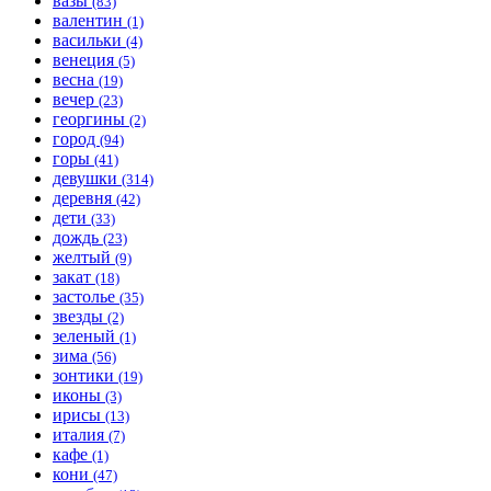
вазы
(83)
валентин
(1)
васильки
(4)
венеция
(5)
весна
(19)
вечер
(23)
георгины
(2)
город
(94)
горы
(41)
девушки
(314)
деревня
(42)
дети
(33)
дождь
(23)
желтый
(9)
закат
(18)
застолье
(35)
звезды
(2)
зеленый
(1)
зима
(56)
зонтики
(19)
иконы
(3)
ирисы
(13)
италия
(7)
кафе
(1)
кони
(47)