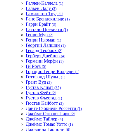
Галлен-Каллела
(1)
Гальен-Лалу
(3)
Гамильтон Труд
(1)
Ганс Брендекильде
(1)
Гарри Брайт
(3)
Гаэтано Превиати
(1)
Генри Мур
(2)
Генри Ньюман
(1)
Георгий Лапшин
(1)
Герард Терборх
(2)
Герберт Дрейпер
(4)
Германн Мерфи
(1)
Ги Роуз
(5)
Горацио Генри Колдери
(1)
Готтфрид Шульц
(1)
Грант Вуд
(3)
Густав Климт
(35)
Густав Фейт
(2)
Густав Фьестад
(1)
Гюстав Кайботт
(3)
Данте Габриель Россетти
(1)
Джеймс Стюарт Парк
(2)
Джеймс Тайлер
(4)
Джеймс Томас Уоттс
(1)
Джованна Гарцони
(6)