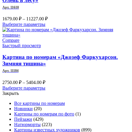
Олень в лесу»
выбрать
Арт. 11610
на
странице
Диапазон
1679.00
₽
–
11227.00
₽
товара.
цен:
Этот
Выберите параметры
1679.00 ₽
товар
имеет
–
несколько
Compare
11227.00 ₽
вариаций.
Быстрый просмотр
Опции
можно
Картина по номерам «Джозеф Фаркухарсон.
выбрать
Зимняя тишина»
на
Арт. 11184
странице
товара.
Диапазон
2750.00
₽
–
5404.00
₽
цен:
Этот
Выберите параметры
2750.00 ₽
товар
Закрыть
–
имеет
Все картины по номерам
несколько
5404.00 ₽
Новинки
(20)
вариаций.
Картины по номерам по фото
(1)
Опции
Пейзажи
(429)
можно
Натюрморты
(223)
выбрать
Картины известных художников
(899)
на