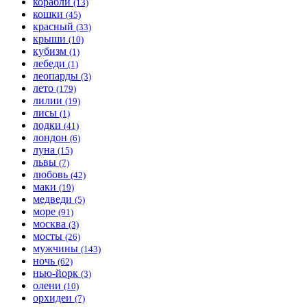
корабли
(13)
кошки
(45)
красный
(33)
крыши
(10)
кубизм
(1)
лебеди
(1)
леопарды
(3)
лето
(179)
лилии
(19)
лисы
(1)
лодки
(41)
лондон
(6)
луна
(15)
львы
(7)
любовь
(42)
маки
(19)
медведи
(5)
море
(91)
москва
(3)
мосты
(26)
мужчины
(143)
ночь
(62)
нью-йорк
(3)
олени
(10)
орхидеи
(7)