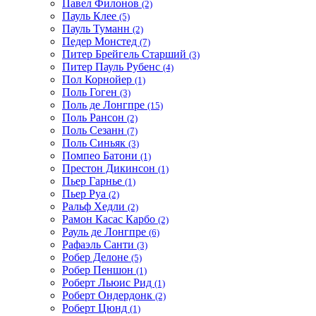
Павел Филонов
(2)
Пауль Клее
(5)
Пауль Туманн
(2)
Педер Монстед
(7)
Питер Брейгель Старший
(3)
Питер Пауль Рубенс
(4)
Пол Корнойер
(1)
Поль Гоген
(3)
Поль де Лонгпре
(15)
Поль Рансон
(2)
Поль Сезанн
(7)
Поль Синьяк
(3)
Помпео Батони
(1)
Престон Дикинсон
(1)
Пьер Гарнье
(1)
Пьер Руа
(2)
Ральф Хедли
(2)
Рамон Касас Карбо
(2)
Рауль де Лонгпре
(6)
Рафаэль Санти
(3)
Робер Делоне
(5)
Робер Пеншон
(1)
Роберт Льюис Рид
(1)
Роберт Ондердонк
(2)
Роберт Цюнд
(1)