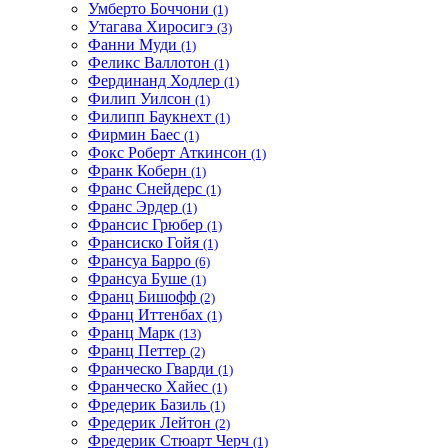
Умберто Боччони
(1)
Утагава Хиросигэ
(3)
Фанни Муди
(1)
Феликс Валлотон
(1)
Фердинанд Ходлер
(1)
Филип Уилсон
(1)
Филипп Баукнехт
(1)
Фирмин Баес
(1)
Фокс Роберт Аткинсон
(1)
Франк Коберн
(1)
Франс Снейдерс
(1)
Франс Эрдер
(1)
Франсис Грюбер
(1)
Франсиско Гойя
(1)
Франсуа Барро
(6)
Франсуа Буше
(1)
Франц Бишофф
(2)
Франц Иттенбах
(1)
Франц Марк
(13)
Франц Петтер
(2)
Франческо Гварди
(1)
Франческо Хайес
(1)
Фредерик Базиль
(1)
Фредерик Лейтон
(2)
Фредерик Стюарт Черч
(1)