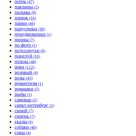
осень
(47)
павлины
(2)
пальмы
(9)
париж
(16)
парки
(46)
парусники
(36)
передвижники
(1)
пионы
(7)
по фото
(1)
подсолнухи
(9)
поцелуй
(10)
птицы
(48)
реки
(112)
розовый
(4)
розы
(43)
романтизм
(1)
ромашки
(5)
рыбы
(1)
самовар
(2)
санкт-петербург
(2)
синий
(7)
сирень
(7)
скалы
(4)
собаки
(46)
совы
(4)