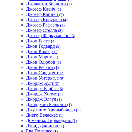
Джованни Болдини
(7)
Джозеф Клейч
(1)
Джозеф Коппей
(2)
Джозеф Кроухолл
(4)
Джозеф Рафаэль
(1)
Джозеф Стелла
(2)
Джозеф Фаркухарсон
(3)
Джон Бретт
(3)
Джон Годвард
(5)
Джон Кольер
(1)
Джон Марин
(1)
Джон Одюбон
(1)
Джон Рёскин
(1)
Джон Сарджент
(2)
Джон Уотерхаус
(9)
Джордж Аулт
(2)
Джордж Барбье
(6)
Джордж Холмс
(1)
Джордж Элгуд
(1)
Джорджио Беллони
(1)
Джузеппе Арчимбольдо
(1)
Диего Веласкес
(1)
Доменико Гирландайо
(1)
Дэвид Джонсон
(1)
Ева Гонзалес
(1)