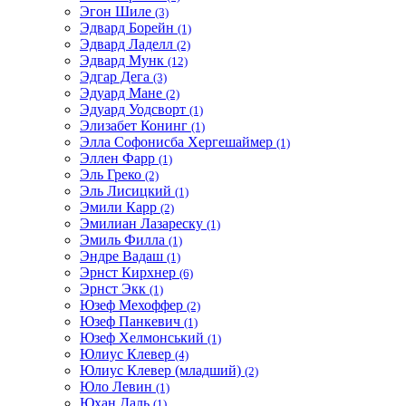
Эгон Шиле
(3)
Эдвард Борейн
(1)
Эдвард Ладелл
(2)
Эдвард Мунк
(12)
Эдгар Дега
(3)
Эдуард Мане
(2)
Эдуард Уодсворт
(1)
Элизабет Конинг
(1)
Элла Софонисба Хергешаймер
(1)
Эллен Фарр
(1)
Эль Греко
(2)
Эль Лисицкий
(1)
Эмили Карр
(2)
Эмилиан Лазареску
(1)
Эмиль Филла
(1)
Эндре Вадаш
(1)
Эрнст Кирхнер
(6)
Эрнст Экк
(1)
Юзеф Мехоффер
(2)
Юзеф Панкевич
(1)
Юзеф Хелмонський
(1)
Юлиус Клевер
(4)
Юлиус Клевер (младший)
(2)
Юло Левин
(1)
Юхан Даль
(1)