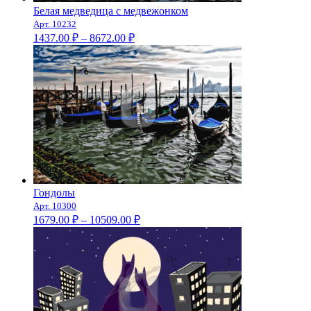
Белая медведица с медвежонком
Арт. 10232
Диапазон
1437.00
₽
–
8672.00
₽
цен:
1437.00 ₽
–
8672.00 ₽
Гондолы
Арт. 10300
Диапазон
1679.00
₽
–
10509.00
₽
цен:
1679.00 ₽
–
10509.00 ₽