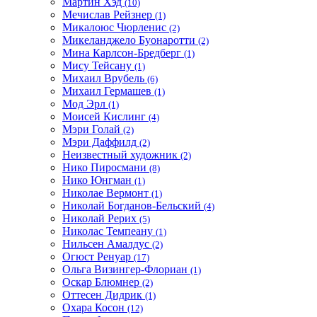
Мартин Хэд
(10)
Мечислав Рейзнер
(1)
Микалоюс Чюрленис
(2)
Микеланджело Буонаротти
(2)
Мина Карлсон-Бредберг
(1)
Мису Тейсану
(1)
Михаил Врубель
(6)
Михаил Гермашев
(1)
Мод Эрл
(1)
Моисей Кислинг
(4)
Мэри Голай
(2)
Мэри Даффилд
(2)
Неизвестный художник
(2)
Нико Пиросмани
(8)
Нико Юнгман
(1)
Николае Вермонт
(1)
Николай Богданов-Бельский
(4)
Николай Рерих
(5)
Николас Темпеану
(1)
Нильсен Амалдус
(2)
Огюст Ренуар
(17)
Ольга Визингер-Флориан
(1)
Оскар Блюмнер
(2)
Оттесен Дидрик
(1)
Охара Косон
(12)