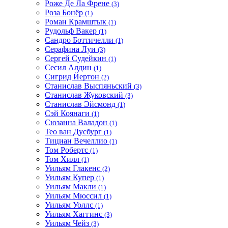
Роже Де Ла Френе
(3)
Роза Бонёр
(1)
Роман Крамштык
(1)
Рудольф Вакер
(1)
Сандро Боттичелли
(1)
Серафина Луи
(3)
Сергей Судейкин
(1)
Сесил Алдин
(1)
Сигрид Йертон
(2)
Станислав Выспяньский
(3)
Станислав Жуковский
(3)
Станислав Эйсмонд
(1)
Сэй Коянаги
(1)
Сюзанна Валадон
(1)
Тео ван Дусбург
(1)
Тициан Вечеллио
(1)
Том Робертс
(1)
Том Хилл
(1)
Уильям Глакенс
(2)
Уильям Купер
(1)
Уильям Макли
(1)
Уильям Мюссил
(1)
Уильям Уоллс
(1)
Уильям Хаггинс
(3)
Уильям Чейз
(3)