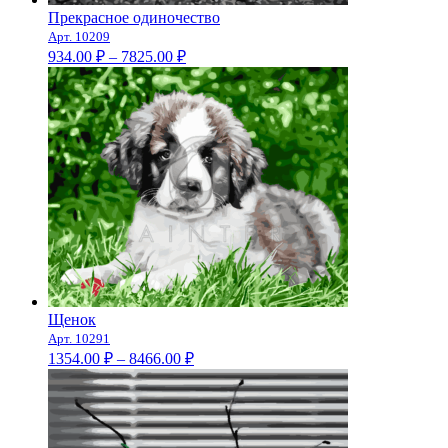
Прекрасное одиночество
Арт. 10209
Диапазон
934.00
₽
–
7825.00
₽
цен:
934.00 ₽
–
7825.00 ₽
Щенок
Арт. 10291
Диапазон
1354.00
₽
–
8466.00
₽
цен:
1354.00 ₽
–
8466.00 ₽