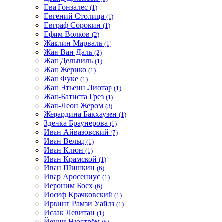
Ева Гонзалес
(1)
Евгений Столица
(1)
Евграф Сорокин
(1)
Ефим Волков
(2)
Жаклин Марваль
(1)
Жан Ван Даль
(2)
Жан Дельвиль
(1)
Жан Жерико
(1)
Жан Фуке
(1)
Жан Этьенн Лиотар
(1)
Жан-Батиста Грез
(1)
Жан-Леон Жером
(3)
Жерардина Бакхаузен
(1)
Зденка Браунерова
(1)
Иван Айвазовский
(7)
Иван Вельц
(1)
Иван Клюн
(1)
Иван Крамской
(1)
Иван Шишкин
(6)
Ивар Аросениус
(1)
Иероним Босх
(6)
Иосиф Крачковский
(1)
Ирвинг Рамзи Уайлз
(1)
Исаак Левитан
(1)
Йенни Нюстрём
(5)