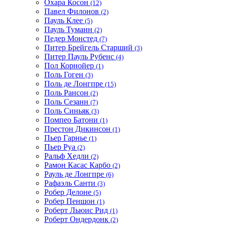
Охара Косон
(12)
Павел Филонов
(2)
Пауль Клее
(5)
Пауль Туманн
(2)
Педер Монстед
(7)
Питер Брейгель Старший
(3)
Питер Пауль Рубенс
(4)
Пол Корнойер
(1)
Поль Гоген
(3)
Поль де Лонгпре
(15)
Поль Рансон
(2)
Поль Сезанн
(7)
Поль Синьяк
(3)
Помпео Батони
(1)
Престон Дикинсон
(1)
Пьер Гарнье
(1)
Пьер Руа
(2)
Ральф Хедли
(2)
Рамон Касас Карбо
(2)
Рауль де Лонгпре
(6)
Рафаэль Санти
(3)
Робер Делоне
(5)
Робер Пеншон
(1)
Роберт Льюис Рид
(1)
Роберт Ондердонк
(2)