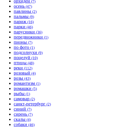
орхидеи
(7)
осень
(47)
павлины
(2)
пальмы
(9)
париж
(16)
парки
(46)
парусники
(36)
передвижники
(1)
пионы
(7)
по фото
(1)
подсолнухи
(9)
поцелуй
(10)
птицы
(48)
реки
(112)
розовый
(4)
розы
(43)
романтизм
(1)
ромашки
(5)
рыбы
(1)
самовар
(2)
санкт-петербург
(2)
синий
(7)
сирень
(7)
скалы
(4)
собаки
(46)