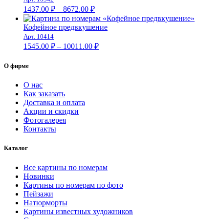
Диапазон
1437.00
₽
–
8672.00
₽
цен:
1437.00 ₽
Кофейное предвкушение
–
Арт. 10414
Диапазон
8672.00 ₽
1545.00
₽
–
10011.00
₽
цен:
1545.00 ₽
О фирме
–
10011.00 ₽
О нас
Как заказать
Доставка и оплата
Акции и скидки
Фотогалерея
Контакты
Каталог
Все картины по номерам
Новинки
Картины по номерам по фото
Пейзажи
Натюрморты
Картины известных художников