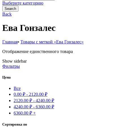
for:
Выберите категорию
Search
Back
Ева Гонзалес
Главная
•
Товары с меткой «Ева Гонзалес»
Отображение единственного товара
Show sidebar
Фильтры
Цена
Все
0.00
₽
-
2120.00
₽
2120.00
₽
-
4240.00
₽
4240.00
₽
-
6360.00
₽
6360.00
₽
+
Сортировка по