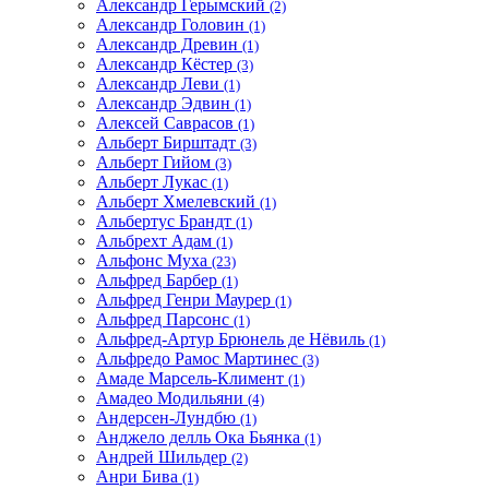
Александр Герымский
(2)
Александр Головин
(1)
Александр Древин
(1)
Александр Кёстер
(3)
Александр Леви
(1)
Александр Эдвин
(1)
Алексей Саврасов
(1)
Альберт Бирштадт
(3)
Альберт Гийом
(3)
Альберт Лукас
(1)
Альберт Хмелевский
(1)
Альбертус Брандт
(1)
Альбрехт Адам
(1)
Альфонс Муха
(23)
Альфред Барбер
(1)
Альфред Генри Маурер
(1)
Альфред Парсонс
(1)
Альфред-Артур Брюнель де Нёвиль
(1)
Альфредо Рамос Мартинес
(3)
Амаде Марсель-Климент
(1)
Амадео Модильяни
(4)
Андерсен-Лундбю
(1)
Анджело делль Ока Бьянка
(1)
Андрей Шильдер
(2)
Анри Бива
(1)