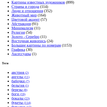
Картины известных художников
(899)
на
Страны и города
(114)
странице
Люди и отношения
(352)
товара.
Животный мир
(164)
Цветовой акцент
(57)
Абстракция
(91)
Минимализм
(11)
Религия
(54)
Золото - Серебро
(11)
Восточная живопись
(24)
Большие картины по номерам
(1153)
Графика
(30)
Аксессуары
(1)
Теги
австрия
(2)
ангелы
(11)
бабочки
(7)
бельгия
(1)
березы
(8)
боги
(19)
бокалы
(23)
букеты
(114)
бутылки