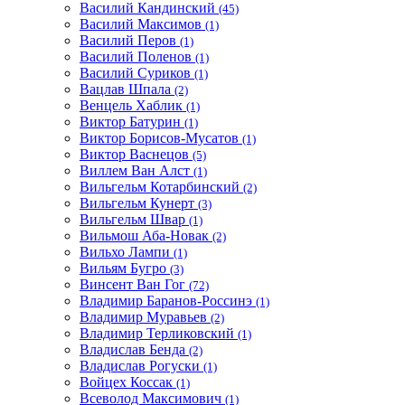
Василий Кандинский
(45)
Василий Максимов
(1)
Василий Перов
(1)
Василий Поленов
(1)
Василий Суриков
(1)
Вацлав Шпала
(2)
Венцель Хаблик
(1)
Виктор Батурин
(1)
Виктор Борисов-Мусатов
(1)
Виктор Васнецов
(5)
Виллем Ван Алст
(1)
Вильгельм Котарбинский
(2)
Вильгельм Кунерт
(3)
Вильгельм Швар
(1)
Вильмош Аба-Новак
(2)
Вильхо Лампи
(1)
Вильям Бугро
(3)
Винсент Ван Гог
(72)
Владимир Баранов-Россинэ
(1)
Владимир Муравьев
(2)
Владимир Терликовский
(1)
Владислав Бенда
(2)
Владислав Рогуски
(1)
Войцех Коссак
(1)
Всеволод Максимович
(1)