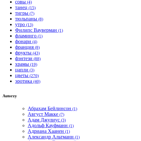
совы
(4)
танец
(15)
тигры
(7)
тюльпаны
(8)
утро
(13)
Филипс Вауверман
(1)
фламинго
(1)
фонари
(4)
франция
(8)
фрукты
(43)
фэнтези
(88)
храмы
(19)
цапли
(3)
цветы
(270)
эротика
(40)
Autorzy
Абрахам Бейлинсон
(1)
Август Макке
(7)
Адам Джулиус
(3)
Адольф Кауфманн
(1)
Адриана Хаанен
(1)
Александр Альтманн
(1)