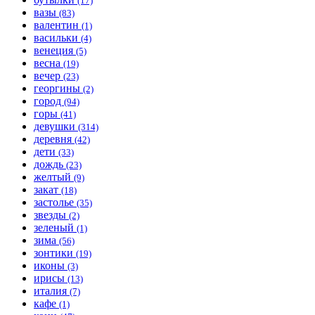
(17)
вазы
(83)
валентин
(1)
васильки
(4)
венеция
(5)
весна
(19)
вечер
(23)
георгины
(2)
город
(94)
горы
(41)
девушки
(314)
деревня
(42)
дети
(33)
дождь
(23)
желтый
(9)
закат
(18)
застолье
(35)
звезды
(2)
зеленый
(1)
зима
(56)
зонтики
(19)
иконы
(3)
ирисы
(13)
италия
(7)
кафе
(1)