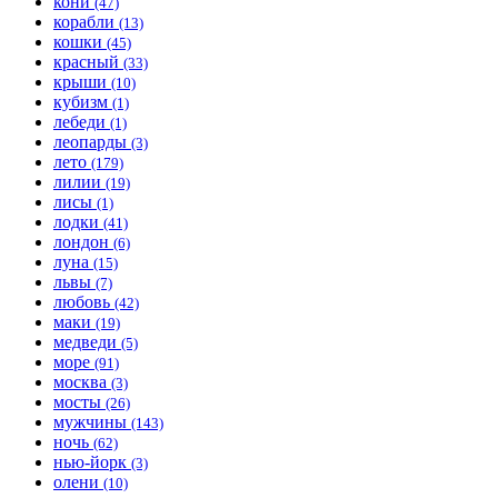
кони
(47)
корабли
(13)
кошки
(45)
красный
(33)
крыши
(10)
кубизм
(1)
лебеди
(1)
леопарды
(3)
лето
(179)
лилии
(19)
лисы
(1)
лодки
(41)
лондон
(6)
луна
(15)
львы
(7)
любовь
(42)
маки
(19)
медведи
(5)
море
(91)
москва
(3)
мосты
(26)
мужчины
(143)
ночь
(62)
нью-йорк
(3)
олени
(10)