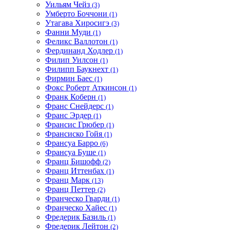
Уильям Чейз
(3)
Умберто Боччони
(1)
Утагава Хиросигэ
(3)
Фанни Муди
(1)
Феликс Валлотон
(1)
Фердинанд Ходлер
(1)
Филип Уилсон
(1)
Филипп Баукнехт
(1)
Фирмин Баес
(1)
Фокс Роберт Аткинсон
(1)
Франк Коберн
(1)
Франс Снейдерс
(1)
Франс Эрдер
(1)
Франсис Грюбер
(1)
Франсиско Гойя
(1)
Франсуа Барро
(6)
Франсуа Буше
(1)
Франц Бишофф
(2)
Франц Иттенбах
(1)
Франц Марк
(13)
Франц Петтер
(2)
Франческо Гварди
(1)
Франческо Хайес
(1)
Фредерик Базиль
(1)
Фредерик Лейтон
(2)