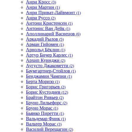
Анри Кросс
(3)
Анри Мартин
(1)
Анри Приват-Лайвмонт
(1)
Анри Руссо
(2)
Антони Кристенсен
(1)
Антонис Ван Дейк
(1)
Аполлинарий Васнецов
(6)
Аркадий Рылов
(5)
Арман Гийомен
(1)
Арнольд Бёклин
(1)
Артур Бичер Карлес
(1)
Архип Куинджи
(2)
Аугусто Джакометти
(2)
Баумгартнер-Стойлов
(1)
Бенджамин Чампни
(1)
Берта Моризо
(1)
Борис Григорьев
(2)
Борис Кустодиев
(12)
Брайтон Ривьер
(2)
Бруно Лильефорс
(2)
Бруно Морас
(1)
Бьянко Пиретти
(1)
Вальдемар Финк
(1)
Вальтер Морас
(3)
Василий Верещагин
(2)