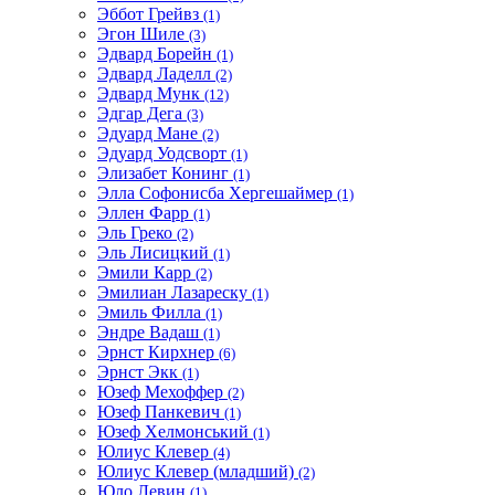
Эббот Грейвз
(1)
Эгон Шиле
(3)
Эдвард Борейн
(1)
Эдвард Ладелл
(2)
Эдвард Мунк
(12)
Эдгар Дега
(3)
Эдуард Мане
(2)
Эдуард Уодсворт
(1)
Элизабет Конинг
(1)
Элла Софонисба Хергешаймер
(1)
Эллен Фарр
(1)
Эль Греко
(2)
Эль Лисицкий
(1)
Эмили Карр
(2)
Эмилиан Лазареску
(1)
Эмиль Филла
(1)
Эндре Вадаш
(1)
Эрнст Кирхнер
(6)
Эрнст Экк
(1)
Юзеф Мехоффер
(2)
Юзеф Панкевич
(1)
Юзеф Хелмонський
(1)
Юлиус Клевер
(4)
Юлиус Клевер (младший)
(2)
Юло Левин
(1)