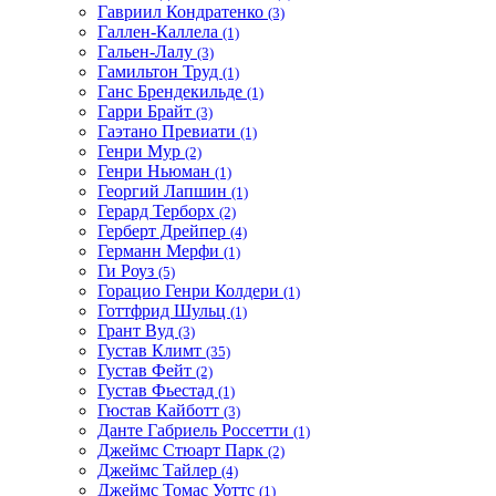
Гавриил Кондратенко
(3)
Галлен-Каллела
(1)
Гальен-Лалу
(3)
Гамильтон Труд
(1)
Ганс Брендекильде
(1)
Гарри Брайт
(3)
Гаэтано Превиати
(1)
Генри Мур
(2)
Генри Ньюман
(1)
Георгий Лапшин
(1)
Герард Терборх
(2)
Герберт Дрейпер
(4)
Германн Мерфи
(1)
Ги Роуз
(5)
Горацио Генри Колдери
(1)
Готтфрид Шульц
(1)
Грант Вуд
(3)
Густав Климт
(35)
Густав Фейт
(2)
Густав Фьестад
(1)
Гюстав Кайботт
(3)
Данте Габриель Россетти
(1)
Джеймс Стюарт Парк
(2)
Джеймс Тайлер
(4)
Джеймс Томас Уоттс
(1)