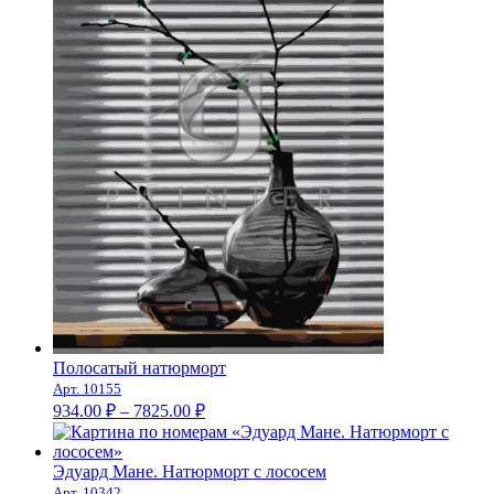
Полосатый натюрморт
Арт. 10155
Диапазон
934.00
₽
–
7825.00
₽
цен:
934.00 ₽
–
Эдуард Мане. Натюрморт с лососем
Арт. 10342
7825.00 ₽