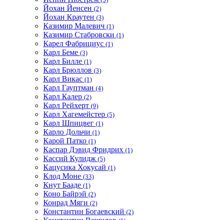
Йохан Йенсен
(2)
Йохан Краутен
(3)
Казимир Малевич
(1)
Казимир Стабровски
(1)
Карел Фабрициус
(1)
Карл Беме
(3)
Карл Билле
(1)
Карл Брюллов
(3)
Карл Викас
(1)
Карл Гауптман
(4)
Карл Калер
(2)
Карл Рейхерт
(9)
Карл Хагемейстер
(5)
Карл Шпицвег
(1)
Карло Дольчи
(1)
Карой Патко
(1)
Каспар Дэвид Фридрих
(1)
Кассий Кулидж
(5)
Кацусика Хокусай
(1)
Клод Моне
(33)
Кнут Бааде
(1)
Коно Байрэй
(2)
Конрад Мяги
(2)
Константин Богаевский
(2)