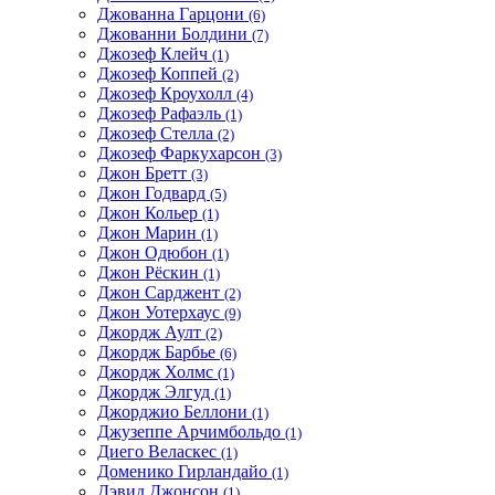
Джованна Гарцони
(6)
Джованни Болдини
(7)
Джозеф Клейч
(1)
Джозеф Коппей
(2)
Джозеф Кроухолл
(4)
Джозеф Рафаэль
(1)
Джозеф Стелла
(2)
Джозеф Фаркухарсон
(3)
Джон Бретт
(3)
Джон Годвард
(5)
Джон Кольер
(1)
Джон Марин
(1)
Джон Одюбон
(1)
Джон Рёскин
(1)
Джон Сарджент
(2)
Джон Уотерхаус
(9)
Джордж Аулт
(2)
Джордж Барбье
(6)
Джордж Холмс
(1)
Джордж Элгуд
(1)
Джорджио Беллони
(1)
Джузеппе Арчимбольдо
(1)
Диего Веласкес
(1)
Доменико Гирландайо
(1)
Дэвид Джонсон
(1)