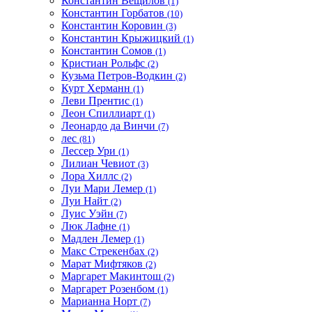
Константин Вещилов
(1)
Константин Горбатов
(10)
Константин Коровин
(3)
Константин Крыжицкий
(1)
Константин Сомов
(1)
Кристиан Рольфс
(2)
Кузьма Петров-Водкин
(2)
Курт Херманн
(1)
Леви Прентис
(1)
Леон Спиллиарт
(1)
Леонардо да Винчи
(7)
лес
(81)
Лессер Ури
(1)
Лилиан Чевиот
(3)
Лора Хиллс
(2)
Луи Мари Лемер
(1)
Луи Найт
(2)
Луис Уэйн
(7)
Люк Лафне
(1)
Мадлен Лемер
(1)
Макс Стрекенбах
(2)
Марат Мифтяков
(2)
Маргарет Макинтош
(2)
Маргарет Розенбом
(1)
Марианна Норт
(7)