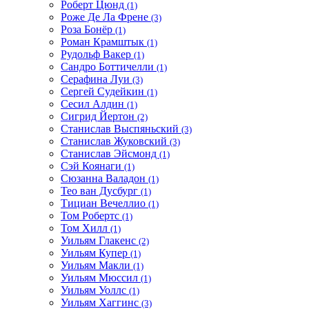
Роберт Цюнд
(1)
Роже Де Ла Френе
(3)
Роза Бонёр
(1)
Роман Крамштык
(1)
Рудольф Вакер
(1)
Сандро Боттичелли
(1)
Серафина Луи
(3)
Сергей Судейкин
(1)
Сесил Алдин
(1)
Сигрид Йертон
(2)
Станислав Выспяньский
(3)
Станислав Жуковский
(3)
Станислав Эйсмонд
(1)
Сэй Коянаги
(1)
Сюзанна Валадон
(1)
Тео ван Дусбург
(1)
Тициан Вечеллио
(1)
Том Робертс
(1)
Том Хилл
(1)
Уильям Глакенс
(2)
Уильям Купер
(1)
Уильям Макли
(1)
Уильям Мюссил
(1)
Уильям Уоллс
(1)
Уильям Хаггинс
(3)