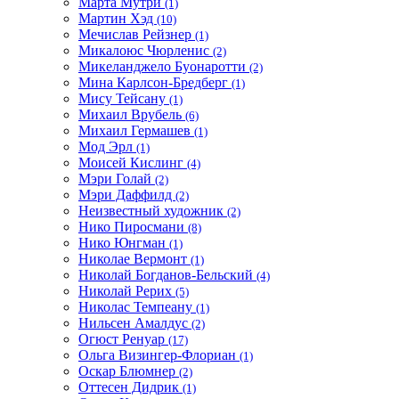
Марта Мутри
(1)
Мартин Хэд
(10)
Мечислав Рейзнер
(1)
Микалоюс Чюрленис
(2)
Микеланджело Буонаротти
(2)
Мина Карлсон-Бредберг
(1)
Мису Тейсану
(1)
Михаил Врубель
(6)
Михаил Гермашев
(1)
Мод Эрл
(1)
Моисей Кислинг
(4)
Мэри Голай
(2)
Мэри Даффилд
(2)
Неизвестный художник
(2)
Нико Пиросмани
(8)
Нико Юнгман
(1)
Николае Вермонт
(1)
Николай Богданов-Бельский
(4)
Николай Рерих
(5)
Николас Темпеану
(1)
Нильсен Амалдус
(2)
Огюст Ренуар
(17)
Ольга Визингер-Флориан
(1)
Оскар Блюмнер
(2)
Оттесен Дидрик
(1)