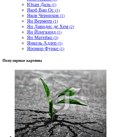
Юхан Даль
(1)
Якоб Ван Ос
(1)
Яков Чернихов
(1)
Ян Вермеер
(1)
Ян Давидис де Хем
(2)
Ян Йонгкинд
(1)
Ян Матейко
(3)
Янкель Адлер
(1)
Яромир Функе
(1)
Популярные картины