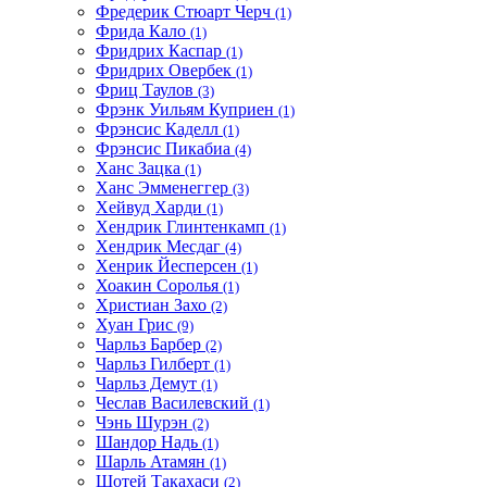
Фредерик Стюарт Черч
(1)
Фрида Кало
(1)
Фридрих Каспар
(1)
Фридрих Овербек
(1)
Фриц Таулов
(3)
Фрэнк Уильям Куприен
(1)
Фрэнсис Каделл
(1)
Фрэнсис Пикабиа
(4)
Ханс Зацка
(1)
Ханс Эмменеггер
(3)
Хейвуд Харди
(1)
Хендрик Глинтенкамп
(1)
Хендрик Месдаг
(4)
Хенрик Йесперсен
(1)
Хоакин Соролья
(1)
Христиан Захо
(2)
Хуан Грис
(9)
Чарльз Барбер
(2)
Чарльз Гилберт
(1)
Чарльз Демут
(1)
Чеслав Василевский
(1)
Чэнь Шурэн
(2)
Шандор Надь
(1)
Шарль Атамян
(1)
Шотей Такахаси
(2)