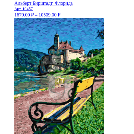
Альберт Бирштадт. Флорида
Арт. 10457
Диапазон
1679.00
₽
–
10509.00
₽
цен:
1679.00 ₽
–
10509.00 ₽