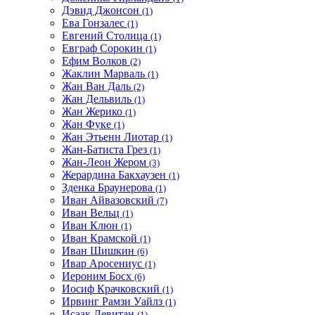
Дэвид Джонсон
(1)
Ева Гонзалес
(1)
Евгений Столица
(1)
Евграф Сорокин
(1)
Ефим Волков
(2)
Жаклин Марваль
(1)
Жан Ван Даль
(2)
Жан Дельвиль
(1)
Жан Жерико
(1)
Жан Фуке
(1)
Жан Этьенн Лиотар
(1)
Жан-Батиста Грез
(1)
Жан-Леон Жером
(3)
Жерардина Бакхаузен
(1)
Зденка Браунерова
(1)
Иван Айвазовский
(7)
Иван Вельц
(1)
Иван Клюн
(1)
Иван Крамской
(1)
Иван Шишкин
(6)
Ивар Аросениус
(1)
Иероним Босх
(6)
Иосиф Крачковский
(1)
Ирвинг Рамзи Уайлз
(1)
Исаак Левитан
(1)