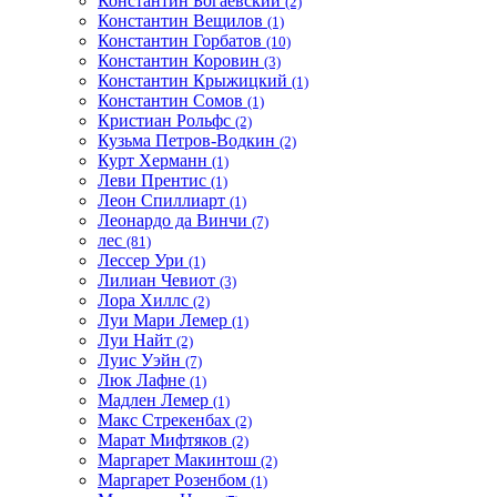
Константин Богаевский
(2)
Константин Вещилов
(1)
Константин Горбатов
(10)
Константин Коровин
(3)
Константин Крыжицкий
(1)
Константин Сомов
(1)
Кристиан Рольфс
(2)
Кузьма Петров-Водкин
(2)
Курт Херманн
(1)
Леви Прентис
(1)
Леон Спиллиарт
(1)
Леонардо да Винчи
(7)
лес
(81)
Лессер Ури
(1)
Лилиан Чевиот
(3)
Лора Хиллс
(2)
Луи Мари Лемер
(1)
Луи Найт
(2)
Луис Уэйн
(7)
Люк Лафне
(1)
Мадлен Лемер
(1)
Макс Стрекенбах
(2)
Марат Мифтяков
(2)
Маргарет Макинтош
(2)
Маргарет Розенбом
(1)