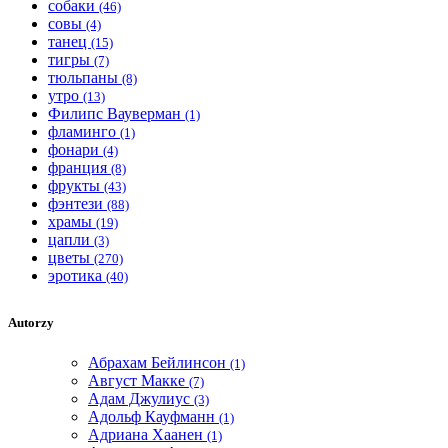
собаки
(46)
совы
(4)
танец
(15)
тигры
(7)
тюльпаны
(8)
утро
(13)
Филипс Вауверман
(1)
фламинго
(1)
фонари
(4)
франция
(8)
фрукты
(43)
фэнтези
(88)
храмы
(19)
цапли
(3)
цветы
(270)
эротика
(40)
Autorzy
Абрахам Бейлинсон
(1)
Август Макке
(7)
Адам Джулиус
(3)
Адольф Кауфманн
(1)
Адриана Хаанен
(1)