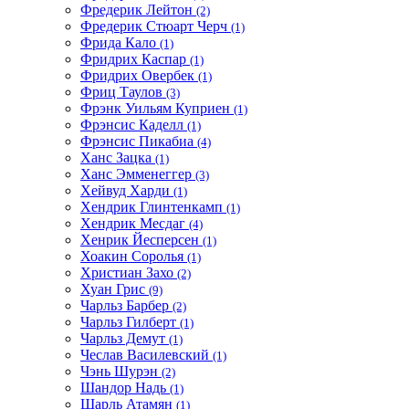
Фредерик Лейтон
(2)
Фредерик Стюарт Черч
(1)
Фрида Кало
(1)
Фридрих Каспар
(1)
Фридрих Овербек
(1)
Фриц Таулов
(3)
Фрэнк Уильям Куприен
(1)
Фрэнсис Каделл
(1)
Фрэнсис Пикабиа
(4)
Ханс Зацка
(1)
Ханс Эмменеггер
(3)
Хейвуд Харди
(1)
Хендрик Глинтенкамп
(1)
Хендрик Месдаг
(4)
Хенрик Йесперсен
(1)
Хоакин Соролья
(1)
Христиан Захо
(2)
Хуан Грис
(9)
Чарльз Барбер
(2)
Чарльз Гилберт
(1)
Чарльз Демут
(1)
Чеслав Василевский
(1)
Чэнь Шурэн
(2)
Шандор Надь
(1)
Шарль Атамян
(1)