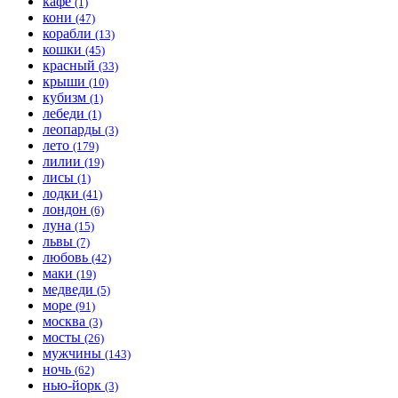
кафе
(1)
кони
(47)
корабли
(13)
кошки
(45)
красный
(33)
крыши
(10)
кубизм
(1)
лебеди
(1)
леопарды
(3)
лето
(179)
лилии
(19)
лисы
(1)
лодки
(41)
лондон
(6)
луна
(15)
львы
(7)
любовь
(42)
маки
(19)
медведи
(5)
море
(91)
москва
(3)
мосты
(26)
мужчины
(143)
ночь
(62)
нью-йорк
(3)