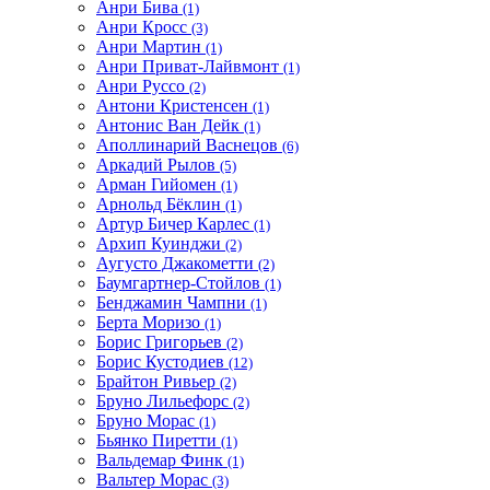
Анри Бива
(1)
Анри Кросс
(3)
Анри Мартин
(1)
Анри Приват-Лайвмонт
(1)
Анри Руссо
(2)
Антони Кристенсен
(1)
Антонис Ван Дейк
(1)
Аполлинарий Васнецов
(6)
Аркадий Рылов
(5)
Арман Гийомен
(1)
Арнольд Бёклин
(1)
Артур Бичер Карлес
(1)
Архип Куинджи
(2)
Аугусто Джакометти
(2)
Баумгартнер-Стойлов
(1)
Бенджамин Чампни
(1)
Берта Моризо
(1)
Борис Григорьев
(2)
Борис Кустодиев
(12)
Брайтон Ривьер
(2)
Бруно Лильефорс
(2)
Бруно Морас
(1)
Бьянко Пиретти
(1)
Вальдемар Финк
(1)
Вальтер Морас
(3)