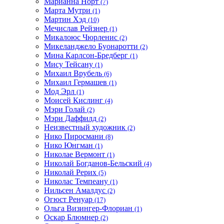
Марианна Норт
(7)
Марта Мутри
(1)
Мартин Хэд
(10)
Мечислав Рейзнер
(1)
Микалоюс Чюрленис
(2)
Микеланджело Буонаротти
(2)
Мина Карлсон-Бредберг
(1)
Мису Тейсану
(1)
Михаил Врубель
(6)
Михаил Гермашев
(1)
Мод Эрл
(1)
Моисей Кислинг
(4)
Мэри Голай
(2)
Мэри Даффилд
(2)
Неизвестный художник
(2)
Нико Пиросмани
(8)
Нико Юнгман
(1)
Николае Вермонт
(1)
Николай Богданов-Бельский
(4)
Николай Рерих
(5)
Николас Темпеану
(1)
Нильсен Амалдус
(2)
Огюст Ренуар
(17)
Ольга Визингер-Флориан
(1)
Оскар Блюмнер
(2)