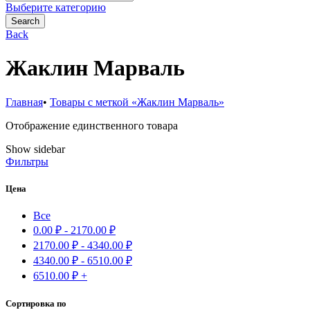
for:
Выберите категорию
Search
Back
Жаклин Марваль
Главная
•
Товары с меткой «Жаклин Марваль»
Отображение единственного товара
Show sidebar
Фильтры
Цена
Все
0.00
₽
-
2170.00
₽
2170.00
₽
-
4340.00
₽
4340.00
₽
-
6510.00
₽
6510.00
₽
+
Сортировка по