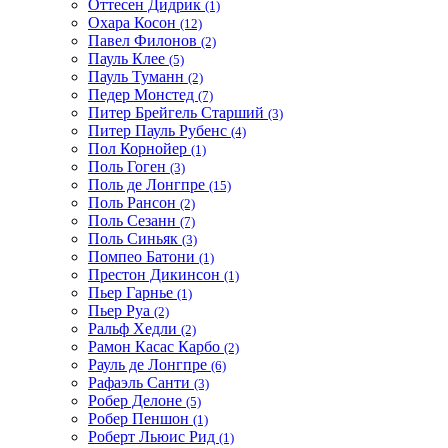
Оттесен Дидрик
(1)
Охара Косон
(12)
Павел Филонов
(2)
Пауль Клее
(5)
Пауль Туманн
(2)
Педер Монстед
(7)
Питер Брейгель Старший
(3)
Питер Пауль Рубенс
(4)
Пол Корнойер
(1)
Поль Гоген
(3)
Поль де Лонгпре
(15)
Поль Рансон
(2)
Поль Сезанн
(7)
Поль Синьяк
(3)
Помпео Батони
(1)
Престон Дикинсон
(1)
Пьер Гарнье
(1)
Пьер Руа
(2)
Ральф Хедли
(2)
Рамон Касас Карбо
(2)
Рауль де Лонгпре
(6)
Рафаэль Санти
(3)
Робер Делоне
(5)
Робер Пеншон
(1)
Роберт Льюис Рид
(1)