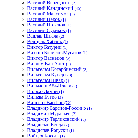
Василий Верещагин
(2)
Василий Кандинский
(45)
Василий Максимов
(1)
Василий Перов
(1)
Василий Поленов
(1)
Василий Суриков
(1)
Вацлав Шпала
(2)
Венцель Хаблик
(1)
Виктор Батурин
(1)
Виктор Борисов-Мусатов
(1)
Виктор Васнецов
(5)
Виллем Ван Алст
(1)
Вильгельм Котарбинский
(2)
Вильгельм Кунерт
(3)
Вильгельм Швар
(1)
Вильмош Аба-Новак
(2)
Вильхо Лампи
(1)
Вильям Бугро
(3)
Винсент Ван Гог
(72)
Владимир Баранов-Россинэ
(1)
Владимир Муравьев
(2)
Владимир Терликовский
(1)
Владислав Бенда
(2)
Владислав Рогуски
(1)
Войцех Коссак
(1)