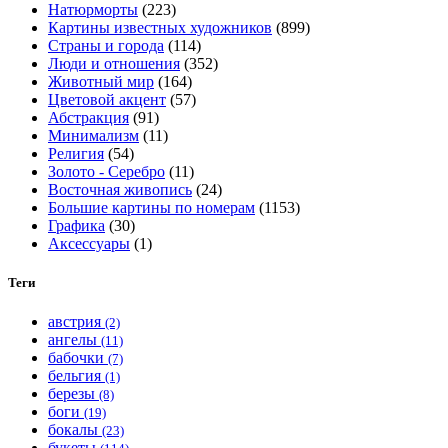
Натюрморты
(223)
выбрать
Картины известных художников
(899)
на
Страны и города
(114)
странице
Люди и отношения
(352)
товара.
Животный мир
(164)
Цветовой акцент
(57)
Абстракция
(91)
Минимализм
(11)
Религия
(54)
Золото - Серебро
(11)
Восточная живопись
(24)
Большие картины по номерам
(1153)
Графика
(30)
Аксессуары
(1)
Теги
австрия
(2)
ангелы
(11)
бабочки
(7)
бельгия
(1)
березы
(8)
боги
(19)
бокалы
(23)
букеты