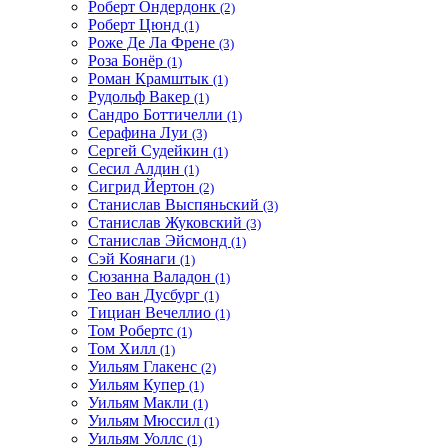
Роберт Ондердонк
(2)
Роберт Цюнд
(1)
Роже Де Ла Френе
(3)
Роза Бонёр
(1)
Роман Крамштык
(1)
Рудольф Вакер
(1)
Сандро Боттичелли
(1)
Серафина Луи
(3)
Сергей Судейкин
(1)
Сесил Алдин
(1)
Сигрид Йертон
(2)
Станислав Выспяньский
(3)
Станислав Жуковский
(3)
Станислав Эйсмонд
(1)
Сэй Коянаги
(1)
Сюзанна Валадон
(1)
Тео ван Дусбург
(1)
Тициан Вечеллио
(1)
Том Робертс
(1)
Том Хилл
(1)
Уильям Глакенс
(2)
Уильям Купер
(1)
Уильям Макли
(1)
Уильям Мюссил
(1)
Уильям Уоллс
(1)