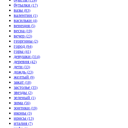
(114)
бутылки
(17)
вазы
(83)
валентин
(1)
васильки
(4)
венеция
(5)
весна
(19)
вечер
(23)
георгины
(2)
город
(94)
горы
(41)
девушки
(314)
деревня
(42)
дети
(33)
дождь
(23)
желтый
(9)
закат
(18)
застолье
(35)
звезды
(2)
зеленый
(1)
зима
(56)
зонтики
(19)
иконы
(3)
ирисы
(13)
италия
(7)