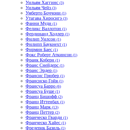
Уильям Хаггинс
(3)
Уильям Чейз
(3)
Умберто Боччони
(1)
Утагава Хиросигэ
(3)
Фанни Муди
(1)
Феликс Валлотон
(1)
Фердинанд Ходлер
(1)
Филип Уилсон
(1)
Филипп Баукнехт
(1)
Фирмин Баес
(1)
Фокс Роберт Аткинсон
(1)
Франк Коберн
(1)
Франс Снейдерс
(1)
Франс Эрдер
(1)
Франсис Грюбер
(1)
Франсиско Гойя
(1)
Франсуа Барро
(6)
Франсуа Буше
(1)
Франц Бишофф
(2)
Франц Иттенбах
(1)
Франц Марк
(13)
Франц Петтер
(2)
Франческо Гварди
(1)
Франческо Хайес
(1)
Фредерик Базиль
(1)