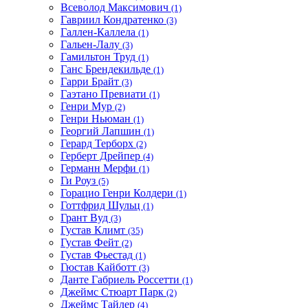
Всеволод Максимович
(1)
Гавриил Кондратенко
(3)
Галлен-Каллела
(1)
Гальен-Лалу
(3)
Гамильтон Труд
(1)
Ганс Брендекильде
(1)
Гарри Брайт
(3)
Гаэтано Превиати
(1)
Генри Мур
(2)
Генри Ньюман
(1)
Георгий Лапшин
(1)
Герард Терборх
(2)
Герберт Дрейпер
(4)
Германн Мерфи
(1)
Ги Роуз
(5)
Горацио Генри Колдери
(1)
Готтфрид Шульц
(1)
Грант Вуд
(3)
Густав Климт
(35)
Густав Фейт
(2)
Густав Фьестад
(1)
Гюстав Кайботт
(3)
Данте Габриель Россетти
(1)
Джеймс Стюарт Парк
(2)
Джеймс Тайлер
(4)