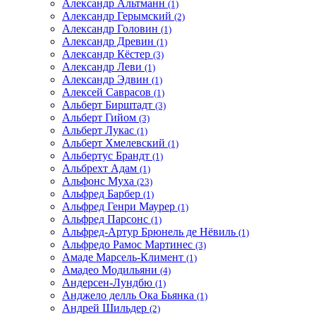
Александр Альтманн
(1)
Александр Герымский
(2)
Александр Головин
(1)
Александр Древин
(1)
Александр Кёстер
(3)
Александр Леви
(1)
Александр Эдвин
(1)
Алексей Саврасов
(1)
Альберт Бирштадт
(3)
Альберт Гийом
(3)
Альберт Лукас
(1)
Альберт Хмелевский
(1)
Альбертус Брандт
(1)
Альбрехт Адам
(1)
Альфонс Муха
(23)
Альфред Барбер
(1)
Альфред Генри Маурер
(1)
Альфред Парсонс
(1)
Альфред-Артур Брюнель де Нёвиль
(1)
Альфредо Рамос Мартинес
(3)
Амаде Марсель-Климент
(1)
Амадео Модильяни
(4)
Андерсен-Лундбю
(1)
Анджело делль Ока Бьянка
(1)
Андрей Шильдер
(2)