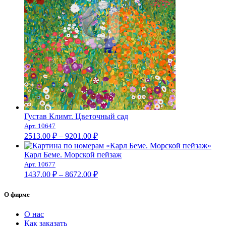
Густав Климт. Цветочный сад
Арт. 10647
Диапазон
2513.00
₽
–
9201.00
₽
цен:
2513.00 ₽
Карл Беме. Морской пейзаж
–
Арт. 10677
Диапазон
9201.00 ₽
1437.00
₽
–
8672.00
₽
цен:
1437.00 ₽
О фирме
–
8672.00 ₽
О нас
Как заказать