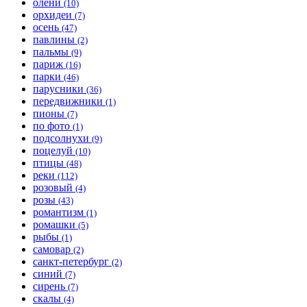
олени
(10)
орхидеи
(7)
осень
(47)
павлины
(2)
пальмы
(9)
париж
(16)
парки
(46)
парусники
(36)
передвижники
(1)
пионы
(7)
по фото
(1)
подсолнухи
(9)
поцелуй
(10)
птицы
(48)
реки
(112)
розовый
(4)
розы
(43)
романтизм
(1)
ромашки
(5)
рыбы
(1)
самовар
(2)
санкт-петербург
(2)
синий
(7)
сирень
(7)
скалы
(4)