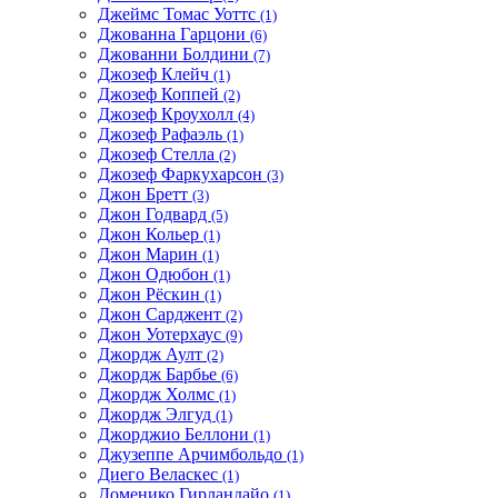
Джеймс Томас Уоттс
(1)
Джованна Гарцони
(6)
Джованни Болдини
(7)
Джозеф Клейч
(1)
Джозеф Коппей
(2)
Джозеф Кроухолл
(4)
Джозеф Рафаэль
(1)
Джозеф Стелла
(2)
Джозеф Фаркухарсон
(3)
Джон Бретт
(3)
Джон Годвард
(5)
Джон Кольер
(1)
Джон Марин
(1)
Джон Одюбон
(1)
Джон Рёскин
(1)
Джон Сарджент
(2)
Джон Уотерхаус
(9)
Джордж Аулт
(2)
Джордж Барбье
(6)
Джордж Холмс
(1)
Джордж Элгуд
(1)
Джорджио Беллони
(1)
Джузеппе Арчимбольдо
(1)
Диего Веласкес
(1)
Доменико Гирландайо
(1)