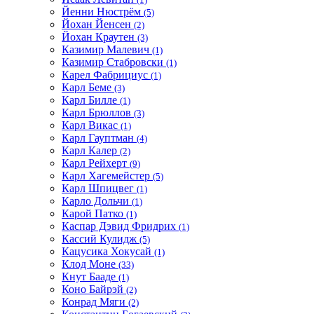
Йенни Нюстрём
(5)
Йохан Йенсен
(2)
Йохан Краутен
(3)
Казимир Малевич
(1)
Казимир Стабровски
(1)
Карел Фабрициус
(1)
Карл Беме
(3)
Карл Билле
(1)
Карл Брюллов
(3)
Карл Викас
(1)
Карл Гауптман
(4)
Карл Калер
(2)
Карл Рейхерт
(9)
Карл Хагемейстер
(5)
Карл Шпицвег
(1)
Карло Дольчи
(1)
Карой Патко
(1)
Каспар Дэвид Фридрих
(1)
Кассий Кулидж
(5)
Кацусика Хокусай
(1)
Клод Моне
(33)
Кнут Бааде
(1)
Коно Байрэй
(2)
Конрад Мяги
(2)