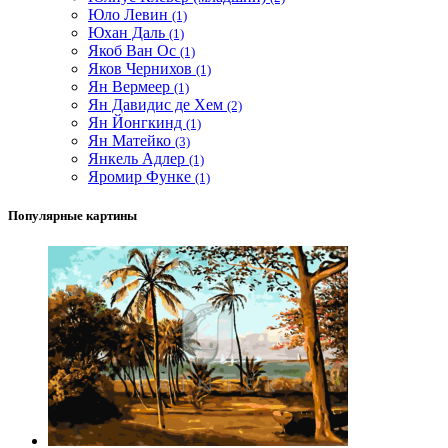
Юло Левин
(1)
Юхан Даль
(1)
Якоб Ван Ос
(1)
Яков Чернихов
(1)
Ян Вермеер
(1)
Ян Давидис де Хем
(2)
Ян Йонгкинд
(1)
Ян Матейко
(3)
Янкель Адлер
(1)
Яромир Функе
(1)
Популярные картины