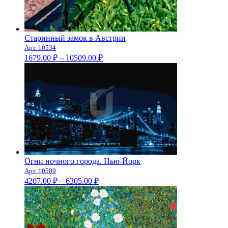
Старинный замок в Австрии
Арт. 10534
Диапазон
1679.00
₽
–
10509.00
₽
цен:
1679.00 ₽
–
10509.00 ₽
Огни ночного города. Нью-Йорк
Арт. 10589
Диапазон
4207.00
₽
–
6305.00
₽
цен:
4207.00 ₽
–
6305.00 ₽