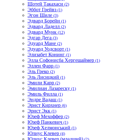
Шотей Такахаси
(2)
Эббот Грейвз
(1)
Эгон Шиле
(3)
Эдвард Борейн
(1)
Эдвард Ладелл
(2)
Эдвард Мунк
(12)
Эдгар Дега
(3)
Эдуард Мане
(2)
Эдуард Уодсворт
(1)
Элизабет Конинг
(1)
Элла Софонисба Хергешаймер
(1)
Эллен Фарр
(1)
Эль Греко
(2)
Эль Лисицкий
(1)
Эмили Карр
(2)
Эмилиан Лазареску
(1)
Эмиль Филла
(1)
Эндре Вадаш
(1)
Эрнст Кирхнер
(6)
Эрнст Экк
(1)
Юзеф Мехоффер
(2)
Юзеф Панкевич
(1)
Юзеф Хелмонський
(1)
Юлиус Клевер
(4)
Юлиус Клевер (младший)
(2)