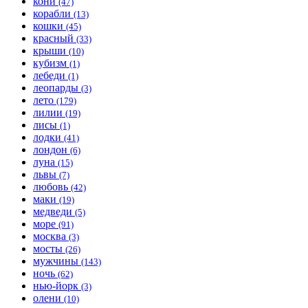
кони
(47)
корабли
(13)
кошки
(45)
красный
(33)
крыши
(10)
кубизм
(1)
лебеди
(1)
леопарды
(3)
лето
(179)
лилии
(19)
лисы
(1)
лодки
(41)
лондон
(6)
луна
(15)
львы
(7)
любовь
(42)
маки
(19)
медведи
(5)
море
(91)
москва
(3)
мосты
(26)
мужчины
(143)
ночь
(62)
нью-йорк
(3)
олени
(10)