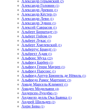
Александр Герымский
(2)
Александр Головин
(1)
Александр Древин
(1)
Александр Кёстер
(3)
Александр Леви
(1)
Александр Эдвин
(1)
Алексей Саврасов
(1)
Альберт Бирштадт
(3)
Альберт Гийом
(3)
Альберт Лукас
(1)
Альберт Хмелевский
(1)
Альбертус Брандт
(1)
Альбрехт Адам
(1)
Альфонс Муха
(23)
Альфред Барбер
(1)
Альфред Генри Маурер
(1)
Альфред Парсонс
(1)
Альфред-Артур Брюнель де Нёвиль
(1)
Альфредо Рамос Мартинес
(3)
Амаде Марсель-Климент
(1)
Амадео Модильяни
(4)
Андерсен-Лундбю
(1)
Анджело делль Ока Бьянка
(1)
Андрей Шильдер
(2)
Анри Бива
(1)