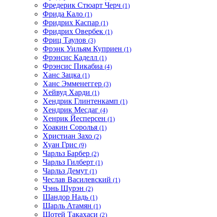
Фредерик Стюарт Черч
(1)
Фрида Кало
(1)
Фридрих Каспар
(1)
Фридрих Овербек
(1)
Фриц Таулов
(3)
Фрэнк Уильям Куприен
(1)
Фрэнсис Каделл
(1)
Фрэнсис Пикабиа
(4)
Ханс Зацка
(1)
Ханс Эмменеггер
(3)
Хейвуд Харди
(1)
Хендрик Глинтенкамп
(1)
Хендрик Месдаг
(4)
Хенрик Йесперсен
(1)
Хоакин Соролья
(1)
Христиан Захо
(2)
Хуан Грис
(9)
Чарльз Барбер
(2)
Чарльз Гилберт
(1)
Чарльз Демут
(1)
Чеслав Василевский
(1)
Чэнь Шурэн
(2)
Шандор Надь
(1)
Шарль Атамян
(1)
Шотей Такахаси
(2)