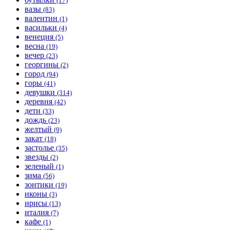
(17)
вазы
(83)
валентин
(1)
васильки
(4)
венеция
(5)
весна
(19)
вечер
(23)
георгины
(2)
город
(94)
горы
(41)
девушки
(314)
деревня
(42)
дети
(33)
дождь
(23)
желтый
(9)
закат
(18)
застолье
(35)
звезды
(2)
зеленый
(1)
зима
(56)
зонтики
(19)
иконы
(3)
ирисы
(13)
италия
(7)
кафе
(1)