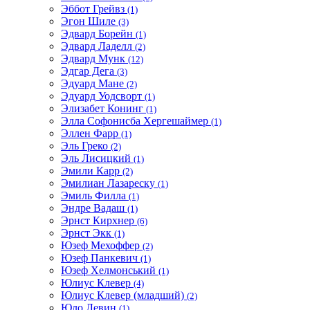
Эббот Грейвз
(1)
Эгон Шиле
(3)
Эдвард Борейн
(1)
Эдвард Ладелл
(2)
Эдвард Мунк
(12)
Эдгар Дега
(3)
Эдуард Мане
(2)
Эдуард Уодсворт
(1)
Элизабет Конинг
(1)
Элла Софонисба Хергешаймер
(1)
Эллен Фарр
(1)
Эль Греко
(2)
Эль Лисицкий
(1)
Эмили Карр
(2)
Эмилиан Лазареску
(1)
Эмиль Филла
(1)
Эндре Вадаш
(1)
Эрнст Кирхнер
(6)
Эрнст Экк
(1)
Юзеф Мехоффер
(2)
Юзеф Панкевич
(1)
Юзеф Хелмонський
(1)
Юлиус Клевер
(4)
Юлиус Клевер (младший)
(2)
Юло Левин
(1)