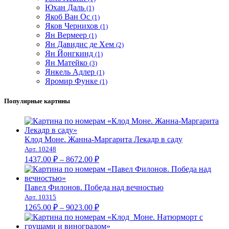
Юхан Даль
(1)
Якоб Ван Ос
(1)
Яков Чернихов
(1)
Ян Вермеер
(1)
Ян Давидис де Хем
(2)
Ян Йонгкинд
(1)
Ян Матейко
(3)
Янкель Адлер
(1)
Яромир Функе
(1)
Популярные картины
Клод Моне. Жанна-Маргарита Лекадр в саду
Арт. 10248
Диапазон
1437.00
₽
–
8672.00
₽
цен:
1437.00 ₽
–
Павел Филонов. Победа над вечностью
Арт. 10315
8672.00 ₽
Диапазон
1265.00
₽
–
9023.00
₽
цен:
1265.00 ₽