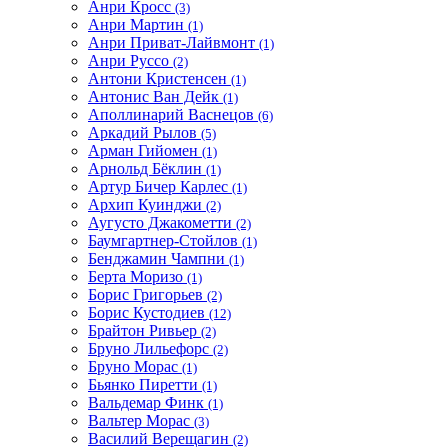
Анри Кросс
(3)
Анри Мартин
(1)
Анри Приват-Лайвмонт
(1)
Анри Руссо
(2)
Антони Кристенсен
(1)
Антонис Ван Дейк
(1)
Аполлинарий Васнецов
(6)
Аркадий Рылов
(5)
Арман Гийомен
(1)
Арнольд Бёклин
(1)
Артур Бичер Карлес
(1)
Архип Куинджи
(2)
Аугусто Джакометти
(2)
Баумгартнер-Стойлов
(1)
Бенджамин Чампни
(1)
Берта Моризо
(1)
Борис Григорьев
(2)
Борис Кустодиев
(12)
Брайтон Ривьер
(2)
Бруно Лильефорс
(2)
Бруно Морас
(1)
Бьянко Пиретти
(1)
Вальдемар Финк
(1)
Вальтер Морас
(3)
Василий Верещагин
(2)