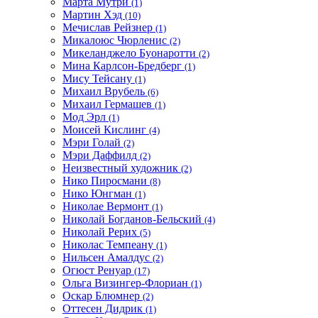
Марта Мутри
(1)
Мартин Хэд
(10)
Мечислав Рейзнер
(1)
Микалоюс Чюрленис
(2)
Микеланджело Буонаротти
(2)
Мина Карлсон-Бредберг
(1)
Мису Тейсану
(1)
Михаил Врубель
(6)
Михаил Гермашев
(1)
Мод Эрл
(1)
Моисей Кислинг
(4)
Мэри Голай
(2)
Мэри Даффилд
(2)
Неизвестный художник
(2)
Нико Пиросмани
(8)
Нико Юнгман
(1)
Николае Вермонт
(1)
Николай Богданов-Бельский
(4)
Николай Рерих
(5)
Николас Темпеану
(1)
Нильсен Амалдус
(2)
Огюст Ренуар
(17)
Ольга Визингер-Флориан
(1)
Оскар Блюмнер
(2)
Оттесен Дидрик
(1)