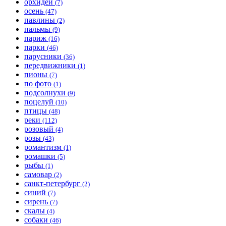
орхидеи
(7)
осень
(47)
павлины
(2)
пальмы
(9)
париж
(16)
парки
(46)
парусники
(36)
передвижники
(1)
пионы
(7)
по фото
(1)
подсолнухи
(9)
поцелуй
(10)
птицы
(48)
реки
(112)
розовый
(4)
розы
(43)
романтизм
(1)
ромашки
(5)
рыбы
(1)
самовар
(2)
санкт-петербург
(2)
синий
(7)
сирень
(7)
скалы
(4)
собаки
(46)