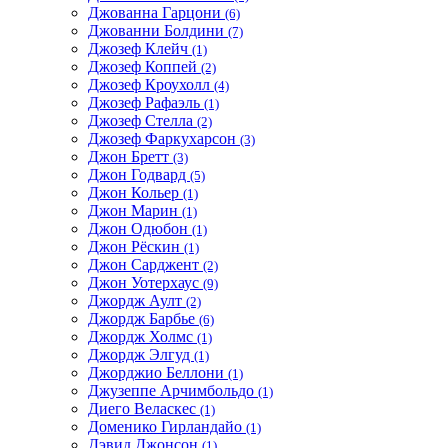
Джованна Гарцони
(6)
Джованни Болдини
(7)
Джозеф Клейч
(1)
Джозеф Коппей
(2)
Джозеф Кроухолл
(4)
Джозеф Рафаэль
(1)
Джозеф Стелла
(2)
Джозеф Фаркухарсон
(3)
Джон Бретт
(3)
Джон Годвард
(5)
Джон Кольер
(1)
Джон Марин
(1)
Джон Одюбон
(1)
Джон Рёскин
(1)
Джон Сарджент
(2)
Джон Уотерхаус
(9)
Джордж Аулт
(2)
Джордж Барбье
(6)
Джордж Холмс
(1)
Джордж Элгуд
(1)
Джорджио Беллони
(1)
Джузеппе Арчимбольдо
(1)
Диего Веласкес
(1)
Доменико Гирландайо
(1)
Дэвид Джонсон
(1)