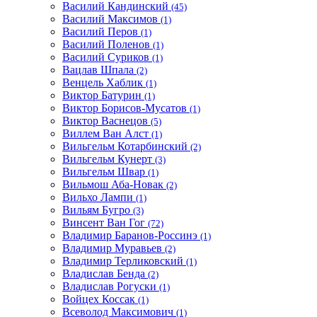
Василий Кандинский
(45)
Василий Максимов
(1)
Василий Перов
(1)
Василий Поленов
(1)
Василий Суриков
(1)
Вацлав Шпала
(2)
Венцель Хаблик
(1)
Виктор Батурин
(1)
Виктор Борисов-Мусатов
(1)
Виктор Васнецов
(5)
Виллем Ван Алст
(1)
Вильгельм Котарбинский
(2)
Вильгельм Кунерт
(3)
Вильгельм Швар
(1)
Вильмош Аба-Новак
(2)
Вильхо Лампи
(1)
Вильям Бугро
(3)
Винсент Ван Гог
(72)
Владимир Баранов-Россинэ
(1)
Владимир Муравьев
(2)
Владимир Терликовский
(1)
Владислав Бенда
(2)
Владислав Рогуски
(1)
Войцех Коссак
(1)
Всеволод Максимович
(1)