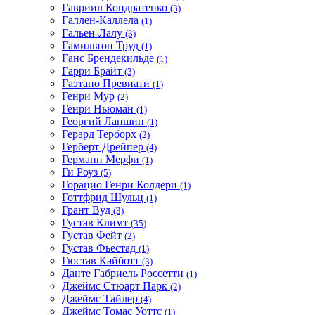
Гавриил Кондратенко
(3)
Галлен-Каллела
(1)
Гальен-Лалу
(3)
Гамильтон Труд
(1)
Ганс Брендекильде
(1)
Гарри Брайт
(3)
Гаэтано Превиати
(1)
Генри Мур
(2)
Генри Ньюман
(1)
Георгий Лапшин
(1)
Герард Терборх
(2)
Герберт Дрейпер
(4)
Германн Мерфи
(1)
Ги Роуз
(5)
Горацио Генри Колдери
(1)
Готтфрид Шульц
(1)
Грант Вуд
(3)
Густав Климт
(35)
Густав Фейт
(2)
Густав Фьестад
(1)
Гюстав Кайботт
(3)
Данте Габриель Россетти
(1)
Джеймс Стюарт Парк
(2)
Джеймс Тайлер
(4)
Джеймс Томас Уоттс
(1)