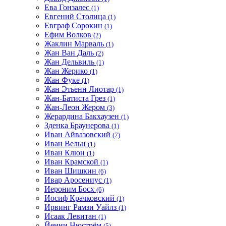
Ева Гонзалес
(1)
Евгений Столица
(1)
Евграф Сорокин
(1)
Ефим Волков
(2)
Жаклин Марваль
(1)
Жан Ван Даль
(2)
Жан Дельвиль
(1)
Жан Жерико
(1)
Жан Фуке
(1)
Жан Этьенн Лиотар
(1)
Жан-Батиста Грез
(1)
Жан-Леон Жером
(3)
Жерардина Бакхаузен
(1)
Зденка Браунерова
(1)
Иван Айвазовский
(7)
Иван Вельц
(1)
Иван Клюн
(1)
Иван Крамской
(1)
Иван Шишкин
(6)
Ивар Аросениус
(1)
Иероним Босх
(6)
Иосиф Крачковский
(1)
Ирвинг Рамзи Уайлз
(1)
Исаак Левитан
(1)
Йенни Нюстрём
(5)