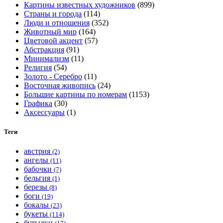
Картины известных художников
(899)
на
Страны и города
(114)
странице
Люди и отношения
(352)
товара.
Животный мир
(164)
Цветовой акцент
(57)
Абстракция
(91)
Минимализм
(11)
Религия
(54)
Золото - Серебро
(11)
Восточная живопись
(24)
Большие картины по номерам
(1153)
Графика
(30)
Аксессуары
(1)
Теги
австрия
(2)
ангелы
(11)
бабочки
(7)
бельгия
(1)
березы
(8)
боги
(19)
бокалы
(23)
букеты
(114)
бутылки