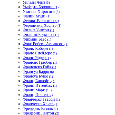
Уильям Чейз
(3)
Умберто Боччони
(1)
Утагава Хиросигэ
(3)
Фанни Муди
(1)
Феликс Валлотон
(1)
Фердинанд Ходлер
(1)
Филип Уилсон
(1)
Филипп Баукнехт
(1)
Фирмин Баес
(1)
Фокс Роберт Аткинсон
(1)
Франк Коберн
(1)
Франс Снейдерс
(1)
Франс Эрдер
(1)
Франсис Грюбер
(1)
Франсиско Гойя
(1)
Франсуа Барро
(6)
Франсуа Буше
(1)
Франц Бишофф
(2)
Франц Иттенбах
(1)
Франц Марк
(13)
Франц Петтер
(2)
Франческо Гварди
(1)
Франческо Хайес
(1)
Фредерик Базиль
(1)
Фредерик Лейтон
(2)