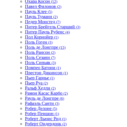
Охара Косон
(12)
Павел Филонов
(2)
Пауль Клее
(5)
Пауль Туманн
(2)
Педер Монстед
(7)
Питер Брейгель Старший
(3)
Питер Пауль Рубенс
(4)
Пол Корнойер
(1)
Поль Гоген
(3)
Поль де Лонгпре
(15)
Поль Рансон
(2)
Поль Сезанн
(7)
Поль Синьяк
(3)
Помпео Батони
(1)
Престон Дикинсон
(1)
Пьер Гарнье
(1)
Пьер Руа
(2)
Ральф Хедли
(2)
Рамон Касас Карбо
(2)
Рауль де Лонгпре
(6)
Рафаэль Санти
(3)
Робер Делоне
(5)
Робер Пеншон
(1)
Роберт Льюис Рид
(1)
Роберт Ондердонк
(2)