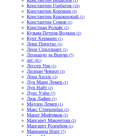
Константин Вещилов
(1)
Константин Горбатов
(10)
Константин Коровин
(3)
Константин Крыжицкий
(1)
Константин Сомов
(1)
Кристиан Рольфс
(2)
Кузьма Петров-Водкин
(2)
Курт Херманн
(1)
Леви Прентис
(1)
Леон Спиллиарт
(1)
Леонардо да Винчи
(7)
лес
(81)
Лессер Ури
(1)
Лилиан Чевиот
(3)
Лора Хиллс
(2)
Луи Мари Лемер
(1)
Луи Найт
(2)
Луис Уэйн
(7)
Люк Лафне
(1)
Мадлен Лемер
(1)
Макс Стрекенбах
(2)
Марат Мифтяков
(2)
Маргарет Макинтош
(2)
Маргарет Розенбом
(1)
Марианна Норт
(7)