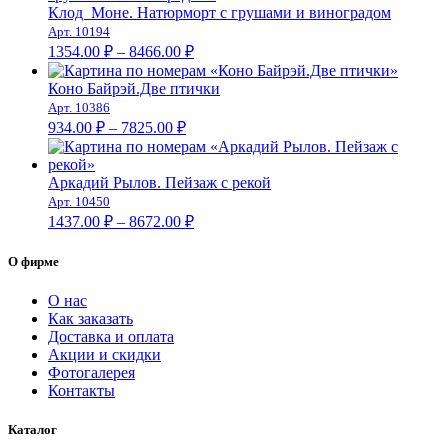
–
Клод Моне. Натюрморт с грушами и виноградом
Арт. 10194
9023.00 ₽
Диапазон
1354.00
₽
–
8466.00
₽
цен:
1354.00 ₽
Коно Байрэй.Две птички
–
Арт. 10386
Диапазон
8466.00 ₽
934.00
₽
–
7825.00
₽
цен:
934.00 ₽
–
Аркадий Рылов. Пейзаж с рекой
Арт. 10450
7825.00 ₽
Диапазон
1437.00
₽
–
8672.00
₽
цен:
1437.00 ₽
О фирме
–
8672.00 ₽
О нас
Как заказать
Доставка и оплата
Акции и скидки
Фотогалерея
Контакты
Каталог