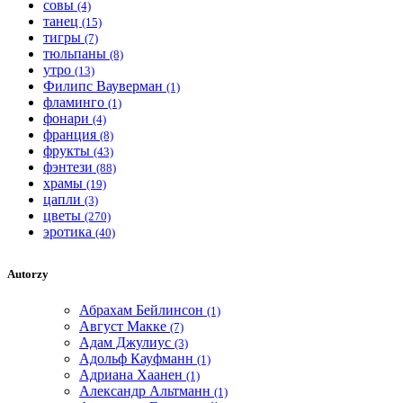
совы
(4)
танец
(15)
тигры
(7)
тюльпаны
(8)
утро
(13)
Филипс Вауверман
(1)
фламинго
(1)
фонари
(4)
франция
(8)
фрукты
(43)
фэнтези
(88)
храмы
(19)
цапли
(3)
цветы
(270)
эротика
(40)
Autorzy
Абрахам Бейлинсон
(1)
Август Макке
(7)
Адам Джулиус
(3)
Адольф Кауфманн
(1)
Адриана Хаанен
(1)
Александр Альтманн
(1)