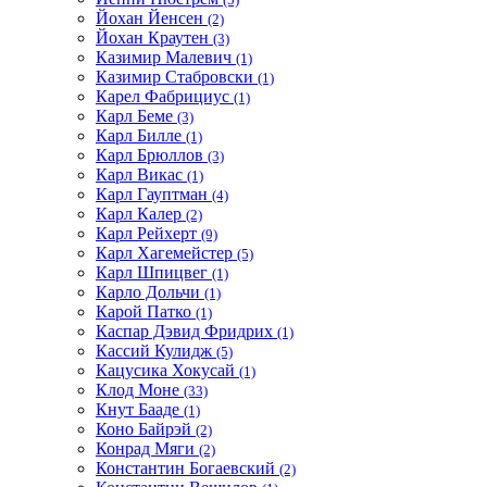
Йохан Йенсен
(2)
Йохан Краутен
(3)
Казимир Малевич
(1)
Казимир Стабровски
(1)
Карел Фабрициус
(1)
Карл Беме
(3)
Карл Билле
(1)
Карл Брюллов
(3)
Карл Викас
(1)
Карл Гауптман
(4)
Карл Калер
(2)
Карл Рейхерт
(9)
Карл Хагемейстер
(5)
Карл Шпицвег
(1)
Карло Дольчи
(1)
Карой Патко
(1)
Каспар Дэвид Фридрих
(1)
Кассий Кулидж
(5)
Кацусика Хокусай
(1)
Клод Моне
(33)
Кнут Бааде
(1)
Коно Байрэй
(2)
Конрад Мяги
(2)
Константин Богаевский
(2)