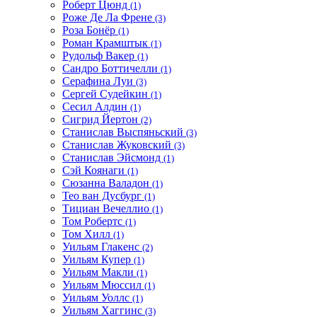
Роберт Цюнд
(1)
Роже Де Ла Френе
(3)
Роза Бонёр
(1)
Роман Крамштык
(1)
Рудольф Вакер
(1)
Сандро Боттичелли
(1)
Серафина Луи
(3)
Сергей Судейкин
(1)
Сесил Алдин
(1)
Сигрид Йертон
(2)
Станислав Выспяньский
(3)
Станислав Жуковский
(3)
Станислав Эйсмонд
(1)
Сэй Коянаги
(1)
Сюзанна Валадон
(1)
Тео ван Дусбург
(1)
Тициан Вечеллио
(1)
Том Робертс
(1)
Том Хилл
(1)
Уильям Глакенс
(2)
Уильям Купер
(1)
Уильям Макли
(1)
Уильям Мюссил
(1)
Уильям Уоллс
(1)
Уильям Хаггинс
(3)