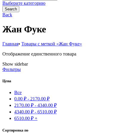
for:
Выберите категорию
Search
Back
Жан Фуке
Главная
•
Товары с меткой «Жан Фуке»
Отображение единственного товара
Show sidebar
Фильтры
Цена
Все
0.00
₽
-
2170.00
₽
2170.00
₽
-
4340.00
₽
4340.00
₽
-
6510.00
₽
6510.00
₽
+
Сортировка по