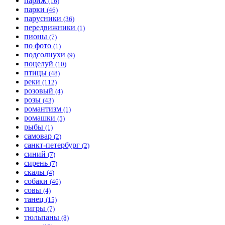
париж
(16)
парки
(46)
парусники
(36)
передвижники
(1)
пионы
(7)
по фото
(1)
подсолнухи
(9)
поцелуй
(10)
птицы
(48)
реки
(112)
розовый
(4)
розы
(43)
романтизм
(1)
ромашки
(5)
рыбы
(1)
самовар
(2)
санкт-петербург
(2)
синий
(7)
сирень
(7)
скалы
(4)
собаки
(46)
совы
(4)
танец
(15)
тигры
(7)
тюльпаны
(8)