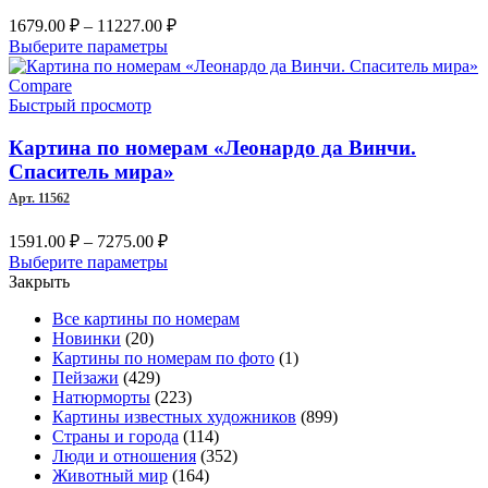
странице
Диапазон
1679.00
₽
–
11227.00
₽
товара.
цен:
Этот
Выберите параметры
1679.00 ₽
товар
имеет
–
Compare
несколько
Быстрый просмотр
11227.00 ₽
вариаций.
Опции
Картина по номерам «Леонардо да Винчи.
можно
Спаситель мира»
выбрать
Арт. 11562
на
странице
Диапазон
1591.00
₽
–
7275.00
₽
товара.
цен:
Этот
Выберите параметры
1591.00 ₽
товар
Закрыть
–
имеет
Все картины по номерам
несколько
7275.00 ₽
Новинки
(20)
вариаций.
Картины по номерам по фото
(1)
Опции
Пейзажи
(429)
можно
Натюрморты
(223)
выбрать
Картины известных художников
(899)
на
Страны и города
(114)
странице
Люди и отношения
(352)
товара.
Животный мир
(164)