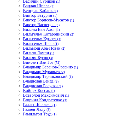
Василий Суриков
(1)
Вацлав Шпала
(2)
Венцель Хаблик
(1)
Виктор Батурин
(1)
Виктор Борисов-Мусатов
(1)
Виктор Васнецов
(5)
Виллем Ван Алст
(1)
Вильгельм Котарбинский
(2)
Вильгельм Кунерт
(3)
Вильгельм Швар
(1)
Вильмош Аба-Новак
(2)
Вильхо Лампи
(1)
Вильям Бугро
(3)
Винсент Ван Гог
(72)
Владимир Баранов-Россинэ
(1)
Владимир Муравьев
(2)
Владимир Терликовский
(1)
Владислав Бенда
(2)
Владислав Рогуски
(1)
Войцех Коссак
(1)
Всеволод Максимович
(1)
Гавриил Кондратенко
(3)
Галлен-Каллела
(1)
Гальен-Лалу
(3)
Гамильтон Труд
(1)