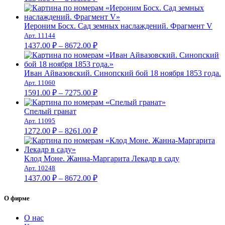
цен:
1354.00 ₽
–
Иероним Босх. Сад земных наслаждений. Фрагмент V
Арт. 11144
8466.00 ₽
Диапазон
1437.00
₽
–
8672.00
₽
цен:
1437.00 ₽
–
Иван Айвазовский. Синопский бой 18 ноября 1853 года.
Арт. 11060
8672.00 ₽
Диапазон
1591.00
₽
–
7275.00
₽
цен:
1591.00 ₽
Спелый гранат
–
Арт. 11095
Диапазон
7275.00 ₽
1272.00
₽
–
8261.00
₽
цен:
1272.00 ₽
–
Клод Моне. Жанна-Маргарита Лекадр в саду
Арт. 10248
8261.00 ₽
Диапазон
1437.00
₽
–
8672.00
₽
цен:
1437.00 ₽
О фирме
–
8672.00 ₽
О нас