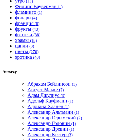
утро
(13)
Филипс Вауверман
(1)
фламинго
(1)
фонари
(4)
франция
(8)
фрукты
(43)
фэнтези
(88)
храмы
(19)
цапли
(3)
цветы
(270)
эротика
(40)
Autorzy
Абрахам Бейлинсон
(1)
Август Макке
(7)
Адам Джулиус
(3)
Адольф Кауфманн
(1)
Адриана Хаанен
(1)
Александр Альтманн
(1)
Александр Герымский
(2)
Александр Головин
(1)
Александр Древин
(1)
Александр Кёстер
(3)