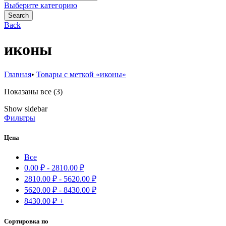
for:
Выберите категорию
Search
Back
иконы
Главная
•
Товары с меткой «иконы»
Сортировка:
Показаны все (3)
самые
Show sidebar
недавние
Фильтры
Цена
Все
0.00
₽
-
2810.00
₽
2810.00
₽
-
5620.00
₽
5620.00
₽
-
8430.00
₽
8430.00
₽
+
Сортировка по