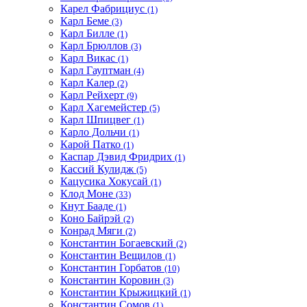
Карел Фабрициус
(1)
Карл Беме
(3)
Карл Билле
(1)
Карл Брюллов
(3)
Карл Викас
(1)
Карл Гауптман
(4)
Карл Калер
(2)
Карл Рейхерт
(9)
Карл Хагемейстер
(5)
Карл Шпицвег
(1)
Карло Дольчи
(1)
Карой Патко
(1)
Каспар Дэвид Фридрих
(1)
Кассий Кулидж
(5)
Кацусика Хокусай
(1)
Клод Моне
(33)
Кнут Бааде
(1)
Коно Байрэй
(2)
Конрад Мяги
(2)
Константин Богаевский
(2)
Константин Вещилов
(1)
Константин Горбатов
(10)
Константин Коровин
(3)
Константин Крыжицкий
(1)
Константин Сомов
(1)