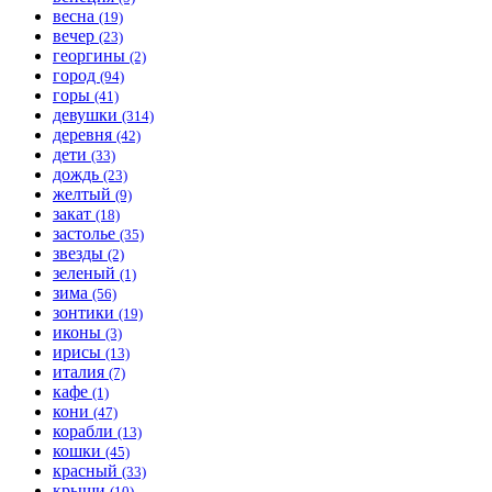
весна
(19)
вечер
(23)
георгины
(2)
город
(94)
горы
(41)
девушки
(314)
деревня
(42)
дети
(33)
дождь
(23)
желтый
(9)
закат
(18)
застолье
(35)
звезды
(2)
зеленый
(1)
зима
(56)
зонтики
(19)
иконы
(3)
ирисы
(13)
италия
(7)
кафе
(1)
кони
(47)
корабли
(13)
кошки
(45)
красный
(33)
крыши
(10)