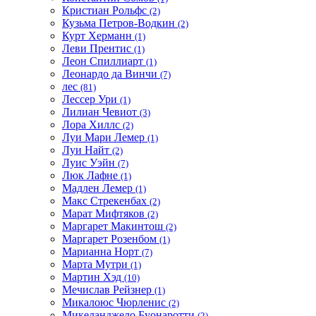
Кристиан Рольфс
(2)
Кузьма Петров-Водкин
(2)
Курт Херманн
(1)
Леви Прентис
(1)
Леон Спиллиарт
(1)
Леонардо да Винчи
(7)
лес
(81)
Лессер Ури
(1)
Лилиан Чевиот
(3)
Лора Хиллс
(2)
Луи Мари Лемер
(1)
Луи Найт
(2)
Луис Уэйн
(7)
Люк Лафне
(1)
Мадлен Лемер
(1)
Макс Стрекенбах
(2)
Марат Мифтяков
(2)
Маргарет Макинтош
(2)
Маргарет Розенбом
(1)
Марианна Норт
(7)
Марта Мутри
(1)
Мартин Хэд
(10)
Мечислав Рейзнер
(1)
Микалоюс Чюрленис
(2)
Микеланджело Буонаротти
(2)