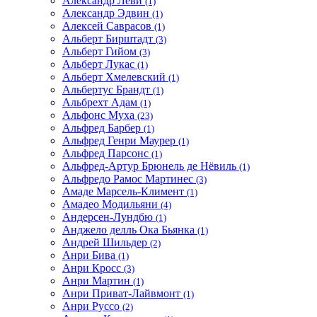
Александр Леви
(1)
Александр Эдвин
(1)
Алексей Саврасов
(1)
Альберт Бирштадт
(3)
Альберт Гийом
(3)
Альберт Лукас
(1)
Альберт Хмелевский
(1)
Альбертус Брандт
(1)
Альбрехт Адам
(1)
Альфонс Муха
(23)
Альфред Барбер
(1)
Альфред Генри Маурер
(1)
Альфред Парсонс
(1)
Альфред-Артур Брюнель де Нёвиль
(1)
Альфредо Рамос Мартинес
(3)
Амаде Марсель-Климент
(1)
Амадео Модильяни
(4)
Андерсен-Лундбю
(1)
Анджело делль Ока Бьянка
(1)
Андрей Шильдер
(2)
Анри Бива
(1)
Анри Кросс
(3)
Анри Мартин
(1)
Анри Приват-Лайвмонт
(1)
Анри Руссо
(2)