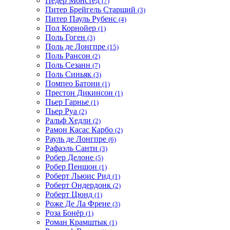
Педер Монстед
(7)
Питер Брейгель Старший
(3)
Питер Пауль Рубенс
(4)
Пол Корнойер
(1)
Поль Гоген
(3)
Поль де Лонгпре
(15)
Поль Рансон
(2)
Поль Сезанн
(7)
Поль Синьяк
(3)
Помпео Батони
(1)
Престон Дикинсон
(1)
Пьер Гарнье
(1)
Пьер Руа
(2)
Ральф Хедли
(2)
Рамон Касас Карбо
(2)
Рауль де Лонгпре
(6)
Рафаэль Санти
(3)
Робер Делоне
(5)
Робер Пеншон
(1)
Роберт Льюис Рид
(1)
Роберт Ондердонк
(2)
Роберт Цюнд
(1)
Роже Де Ла Френе
(3)
Роза Бонёр
(1)
Роман Крамштык
(1)