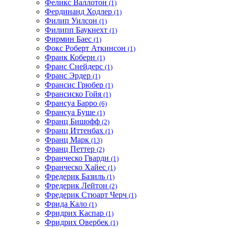
Феликс Валлотон
(1)
Фердинанд Ходлер
(1)
Филип Уилсон
(1)
Филипп Баукнехт
(1)
Фирмин Баес
(1)
Фокс Роберт Аткинсон
(1)
Франк Коберн
(1)
Франс Снейдерс
(1)
Франс Эрдер
(1)
Франсис Грюбер
(1)
Франсиско Гойя
(1)
Франсуа Барро
(6)
Франсуа Буше
(1)
Франц Бишофф
(2)
Франц Иттенбах
(1)
Франц Марк
(13)
Франц Петтер
(2)
Франческо Гварди
(1)
Франческо Хайес
(1)
Фредерик Базиль
(1)
Фредерик Лейтон
(2)
Фредерик Стюарт Черч
(1)
Фрида Кало
(1)
Фридрих Каспар
(1)
Фридрих Овербек
(1)