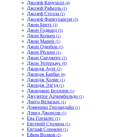
Джозеф Кроухолл
(4)
Джозеф Рафаэль
(1)
Джозеф Стелла
(2)
Джозеф Фаркухарсон
(3)
Джон Бретт
(3)
Джон Годвард
(5)
Джон Кольер
(1)
Джон Марин
(1)
Джон Одюбон
(1)
Джон Рёскин
(1)
Джон Сарджент
(2)
Джон Уотерхаус
(9)
Джордж Аулт
(2)
Джордж Барбье
(6)
Джордж Холмс
(1)
Джордж Элгуд
(1)
Джорджио Беллони
(1)
Джузеппе Арчимбольдо
(1)
Диего Веласкес
(1)
Доменико Гирландайо
(1)
Дэвид Джонсон
(1)
Ева Гонзалес
(1)
Евгений Столица
(1)
Евграф Сорокин
(1)
Ефим Волков
(2)