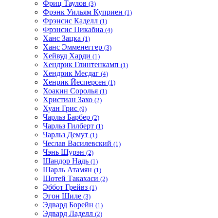
Фриц Таулов
(3)
Фрэнк Уильям Куприен
(1)
Фрэнсис Каделл
(1)
Фрэнсис Пикабиа
(4)
Ханс Зацка
(1)
Ханс Эмменеггер
(3)
Хейвуд Харди
(1)
Хендрик Глинтенкамп
(1)
Хендрик Месдаг
(4)
Хенрик Йесперсен
(1)
Хоакин Соролья
(1)
Христиан Захо
(2)
Хуан Грис
(9)
Чарльз Барбер
(2)
Чарльз Гилберт
(1)
Чарльз Демут
(1)
Чеслав Василевский
(1)
Чэнь Шурэн
(2)
Шандор Надь
(1)
Шарль Атамян
(1)
Шотей Такахаси
(2)
Эббот Грейвз
(1)
Эгон Шиле
(3)
Эдвард Борейн
(1)
Эдвард Ладелл
(2)