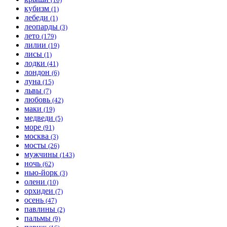
кубизм
(1)
лебеди
(1)
леопарды
(3)
лето
(179)
лилии
(19)
лисы
(1)
лодки
(41)
лондон
(6)
луна
(15)
львы
(7)
любовь
(42)
маки
(19)
медведи
(5)
море
(91)
москва
(3)
мосты
(26)
мужчины
(143)
ночь
(62)
нью-йорк
(3)
олени
(10)
орхидеи
(7)
осень
(47)
павлины
(2)
пальмы
(9)