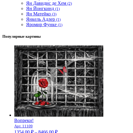
Ян Давидис де Хем
(2)
Ян Йонгкинд
(1)
Ян Матейко
(3)
Янкель Адлер
(1)
Яромир Функе
(1)
Популярные картины
Вопреки!
Арт. 11109
Диапазон
1354.00
₽
–
8466.00
₽