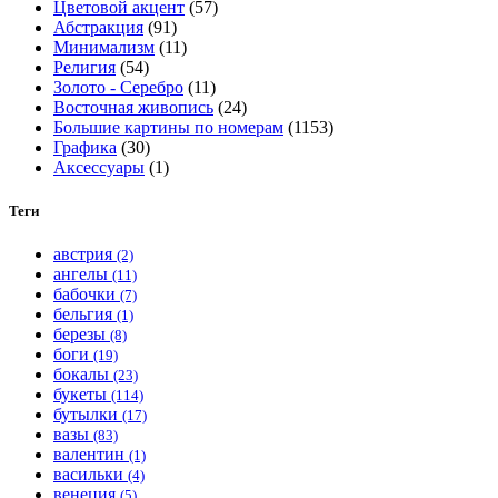
Цветовой акцент
(57)
Абстракция
(91)
Минимализм
(11)
Религия
(54)
Золото - Серебро
(11)
Восточная живопись
(24)
Большие картины по номерам
(1153)
Графика
(30)
Аксессуары
(1)
Теги
австрия
(2)
ангелы
(11)
бабочки
(7)
бельгия
(1)
березы
(8)
боги
(19)
бокалы
(23)
букеты
(114)
бутылки
(17)
вазы
(83)
валентин
(1)
васильки
(4)
венеция
(5)