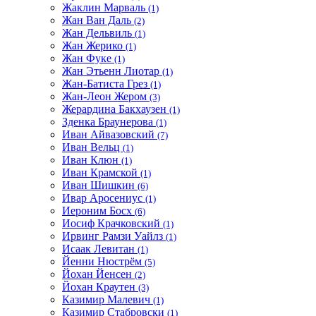
Жаклин Марваль
(1)
Жан Ван Даль
(2)
Жан Дельвиль
(1)
Жан Жерико
(1)
Жан Фуке
(1)
Жан Этьенн Лиотар
(1)
Жан-Батиста Грез
(1)
Жан-Леон Жером
(3)
Жерардина Бакхаузен
(1)
Зденка Браунерова
(1)
Иван Айвазовский
(7)
Иван Вельц
(1)
Иван Клюн
(1)
Иван Крамской
(1)
Иван Шишкин
(6)
Ивар Аросениус
(1)
Иероним Босх
(6)
Иосиф Крачковский
(1)
Ирвинг Рамзи Уайлз
(1)
Исаак Левитан
(1)
Йенни Нюстрём
(5)
Йохан Йенсен
(2)
Йохан Краутен
(3)
Казимир Малевич
(1)
Казимир Стабровски
(1)