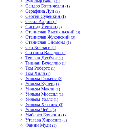
Рудольф Вакер
(1)
Сандро Боттичелли
(1)
Серафина Луи
(3)
Сергей Судейкин
(1)
Сесил Алдин
(1)
Сигрид Йертон
(2)
Станислав Выспяньский
(3)
Станислав Жуковский
(3)
Станислав Эйсмонд
(1)
Сэй Коянаги
(1)
Сюзанна Валадон
(1)
Тео ван Дусбург
(1)
Тициан Вечеллио
(1)
Том Робертс
(1)
Том Хилл
(1)
Уильям Глакенс
(2)
Уильям Купер
(1)
Уильям Макли
(1)
Уильям Мюссил
(1)
Уильям Уоллс
(1)
Уильям Хаггинс
(3)
Уильям Чейз
(3)
Умберто Боччони
(1)
Утагава Хиросигэ
(3)
Фанни Муди
(1)