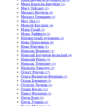
Мина Карлсон-Бредберг
(1)
Мису Тейсану
(1)
Михаил Врубель
(6)
Михаил Гермашев
(1)
Мод Эрл
(1)
Моисей Кислинг
(4)
Мэри Голай
(2)
Мэри Даффилд
(2)
Неизвестный художник
(2)
Нико Пиросмани
(8)
Нико Юнгман
(1)
Николае Вермонт
(1)
Николай Богданов-Бельский
(4)
Николай Рерих
(5)
Николас Темпеану
(1)
Нильсен Амалдус
(2)
Огюст Ренуар
(17)
Ольга Визингер-Флориан
(1)
Оскар Блюмнер
(2)
Оттесен Дидрик
(1)
Охара Косон
(12)
Павел Филонов
(2)
Пауль Клее
(5)
Пауль Туманн
(2)