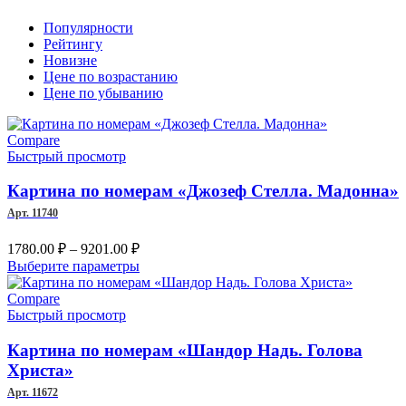
Популярности
Рейтингу
Новизне
Цене по возрастанию
Цене по убыванию
Compare
Быстрый просмотр
Картина по номерам «Джозеф Стелла. Мадонна»
Арт. 11740
Диапазон
1780.00
₽
–
9201.00
₽
цен:
Этот
Выберите параметры
1780.00 ₽
товар
–
имеет
Compare
несколько
Быстрый просмотр
9201.00 ₽
вариаций.
Опции
Картина по номерам «Шандор Надь. Голова
можно
Христа»
выбрать
Арт. 11672
на