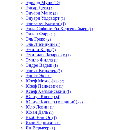
Эдвард Мунк
(12)
Эдгар Дега
(3)
Эдуард Мане
(2)
Эдуард Уодсворт
(1)
Элизабет Конинг
(1)
Элла Софонисба Хергешаймер
(1)
Эллен Фарр
(1)
Эль Греко
(2)
Эль Лисицкий
(1)
Эмили Карр
(2)
Эмилиан Лазареску
(1)
Эмиль Филла
(1)
Эндре Вадаш
(1)
Эрнст Кирхнер
(6)
Эрнст Экк
(1)
Юзеф Мехоффер
(2)
Юзеф Панкевич
(1)
Юзеф Хелмонський
(1)
Юлиус Клевер
(4)
Юлиус Клевер (младший)
(2)
Юло Левин
(1)
Юхан Даль
(1)
Якоб Ван Ос
(1)
Яков Чернихов
(1)
Ян Вермеер
(1)