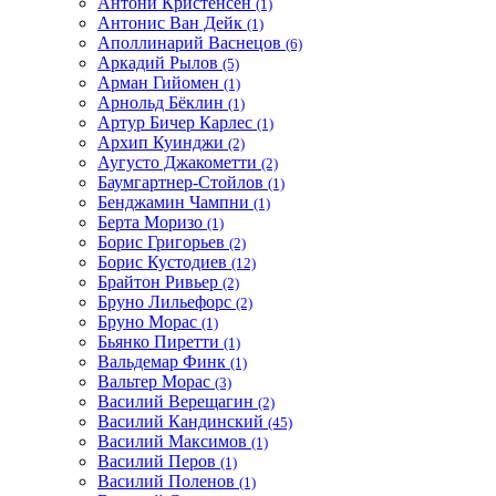
Антони Кристенсен
(1)
Антонис Ван Дейк
(1)
Аполлинарий Васнецов
(6)
Аркадий Рылов
(5)
Арман Гийомен
(1)
Арнольд Бёклин
(1)
Артур Бичер Карлес
(1)
Архип Куинджи
(2)
Аугусто Джакометти
(2)
Баумгартнер-Стойлов
(1)
Бенджамин Чампни
(1)
Берта Моризо
(1)
Борис Григорьев
(2)
Борис Кустодиев
(12)
Брайтон Ривьер
(2)
Бруно Лильефорс
(2)
Бруно Морас
(1)
Бьянко Пиретти
(1)
Вальдемар Финк
(1)
Вальтер Морас
(3)
Василий Верещагин
(2)
Василий Кандинский
(45)
Василий Максимов
(1)
Василий Перов
(1)
Василий Поленов
(1)