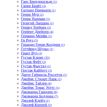
Ганс Брендекильде
(1)
Гарри Брайт
(3)
Гаэтано Превиати
(1)
Генри Мур
(2)
Генри Ньюман
(1)
Георгий Лапшин
(1)
Герард Терборх
(2)
Герберт Дрейпер
(4)
Германн Мерфи
(1)
Ги Роуз
(5)
Горацио Генри Колдери
(1)
Готтфрид Шульц
(1)
Грант Вуд
(3)
Густав Климт
(35)
Густав Фейт
(2)
Густав Фьестад
(1)
Гюстав Кайботт
(3)
Данте Габриель Россетти
(1)
Джеймс Стюарт Парк
(2)
Джеймс Тайлер
(4)
Джеймс Томас Уоттс
(1)
Джованна Гарцони
(6)
Джованни Болдини
(7)
Джозеф Клейч
(1)
Джозеф Коппей
(2)